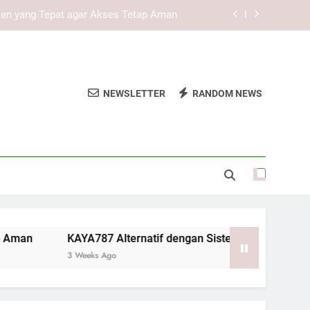
tan yang Tepat agar Akses Tetap Aman
m Akses yang Lebih Stabil dan Praktis
n Akses pada Halaman KAYA787 Login
NEWSLETTER
RANDOM NEWS
pat agar Akses Tetap Aman dan Terarah
tan yang Tepat agar Akses Tetap Aman
ri Makanan Hingga Aksesori, Semuanya Ada Di Sini.
m Akses yang Lebih Stabil dan Praktis
n Akses pada Halaman KAYA787 Login
787 Alternatif dengan Sistem Akses yang Lebih Stabil dan Pra
ks Ago