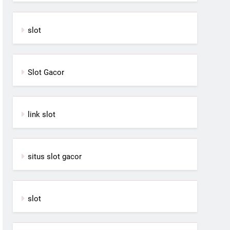
slot
Slot Gacor
link slot
situs slot gacor
slot