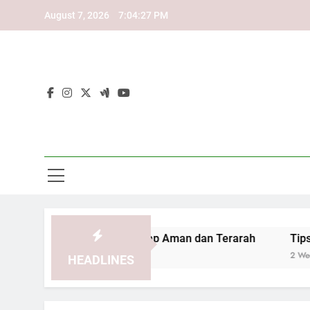
Skip
August 7, 2026
7:04:28 PM
to
content
Pet
Dapatkan 
gar Akses Tetap Aman dan Terarah
Tips Memilih dan Mem
2 Weeks Ago
HEADLINES