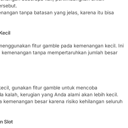
rsebut.
gan tanpa batasan yang jelas, karena itu bisa
ecil
 menggunakan fitur gamble pada kemenangan kecil. Ini
 kemenangan tanpa mempertaruhkan jumlah besar
cil, gunakan fitur gamble untuk mencoba
 kalah, kerugian yang Anda alami akan lebih kecil.
a kemenangan besar karena risiko kehilangan seluruh
n Slot