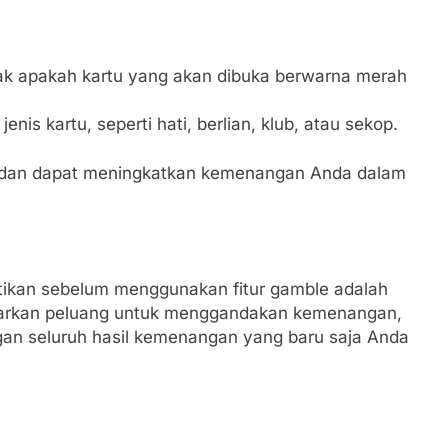
k apakah kartu yang akan dibuka berwarna merah
nis kartu, seperti hati, berlian, klub, atau sekop.
 dan dapat meningkatkan kemenangan Anda dalam
atikan sebelum menggunakan fitur gamble adalah
enawarkan peluang untuk menggandakan kemenangan,
ngan seluruh hasil kemenangan yang baru saja Anda