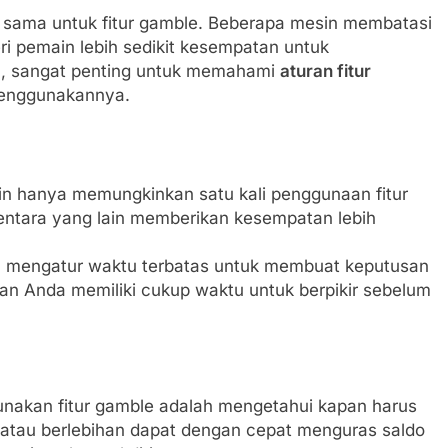
g sama untuk fitur gamble. Beberapa mesin membatasi
i pemain lebih sedikit kesempatan untuk
, sangat penting untuk memahami
aturan fitur
enggunakannya.
in hanya memungkinkan satu kali penggunaan fitur
ntara yang lain memberikan kesempatan lebih
n mengatur waktu terbatas untuk membuat keputusan
an Anda memiliki cukup waktu untuk berpikir sebelum
unakan fitur gamble adalah mengetahui kapan harus
ng atau berlebihan dapat dengan cepat menguras saldo