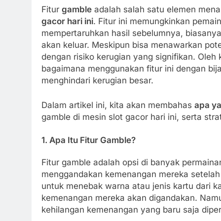
Fitur
gamble
adalah salah satu elemen mena
gacor hari ini
. Fitur ini memungkinkan pem
mempertaruhkan hasil sebelumnya, biasanya
akan keluar. Meskipun bisa menawarkan pote
dengan risiko kerugian yang signifikan. Ole
bagaimana menggunakan fitur ini dengan bi
menghindari kerugian besar.
Dalam artikel ini, kita akan membahas
apa ya
gamble di mesin slot gacor hari ini, serta s
1.
Apa Itu Fitur Gamble?
Fitur gamble adalah opsi di banyak permaina
menggandakan kemenangan mereka setelah p
untuk menebak warna atau jenis kartu dari ka
kemenangan mereka akan digandakan. Namun
kehilangan kemenangan yang baru saja diper