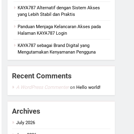
KAYA787 Alternatif dengan Sistem Akses
yang Lebih Stabil dan Praktis
Panduan Menjaga Kelancaran Akses pada
Halaman KAYA787 Login
KAYA787 sebagai Brand Digital yang
Mengutamakan Kenyamanan Pengguna
Recent Comments
A WordPress Commenter
on
Hello world!
Archives
July 2026