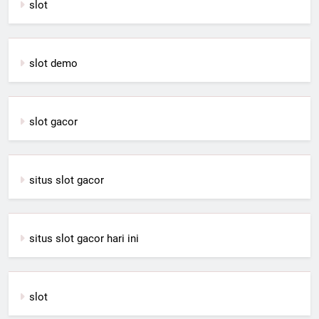
slot
slot demo
slot gacor
situs slot gacor
situs slot gacor hari ini
slot