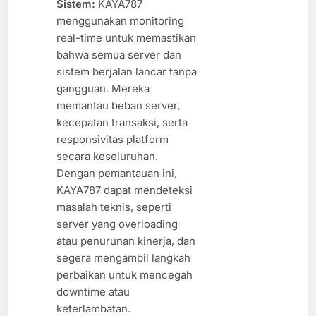
Sistem:
KAYA787
menggunakan monitoring
real-time untuk memastikan
bahwa semua server dan
sistem berjalan lancar tanpa
gangguan. Mereka
memantau beban server,
kecepatan transaksi, serta
responsivitas platform
secara keseluruhan.
Dengan pemantauan ini,
KAYA787 dapat mendeteksi
masalah teknis, seperti
server yang overloading
atau penurunan kinerja, dan
segera mengambil langkah
perbaikan untuk mencegah
downtime atau
keterlambatan.