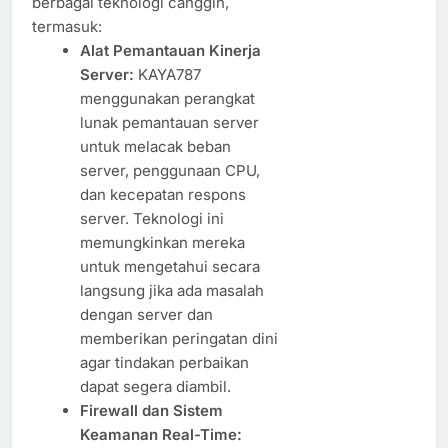
berbagai teknologi canggih,
termasuk:
Alat Pemantauan Kinerja
Server:
KAYA787
menggunakan perangkat
lunak pemantauan server
untuk melacak beban
server, penggunaan CPU,
dan kecepatan respons
server. Teknologi ini
memungkinkan mereka
untuk mengetahui secara
langsung jika ada masalah
dengan server dan
memberikan peringatan dini
agar tindakan perbaikan
dapat segera diambil.
Firewall dan Sistem
Keamanan Real-Time: