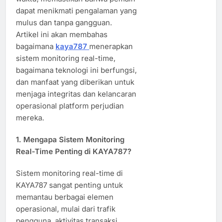
dapat menikmati pengalaman yang
mulus dan tanpa gangguan.
Artikel ini akan membahas
bagaimana
kaya787
menerapkan
sistem monitoring real-time,
bagaimana teknologi ini berfungsi,
dan manfaat yang diberikan untuk
menjaga integritas dan kelancaran
operasional platform perjudian
mereka.
1.
Mengapa Sistem Monitoring
Real-Time Penting di KAYA787?
Sistem monitoring real-time di
KAYA787 sangat penting untuk
memantau berbagai elemen
operasional, mulai dari trafik
pengguna, aktivitas transaksi,