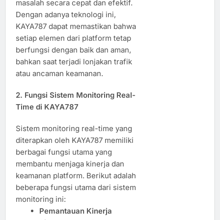
masalah secara cepat dan efektif.
Dengan adanya teknologi ini,
KAYA787 dapat memastikan bahwa
setiap elemen dari platform tetap
berfungsi dengan baik dan aman,
bahkan saat terjadi lonjakan trafik
atau ancaman keamanan.
2.
Fungsi Sistem Monitoring Real-
Time di KAYA787
Sistem monitoring real-time yang
diterapkan oleh KAYA787 memiliki
berbagai fungsi utama yang
membantu menjaga kinerja dan
keamanan platform. Berikut adalah
beberapa fungsi utama dari sistem
monitoring ini:
Pemantauan Kinerja