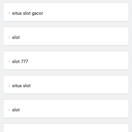
situs slot gacor
slot
slot 777
situs slot
slot