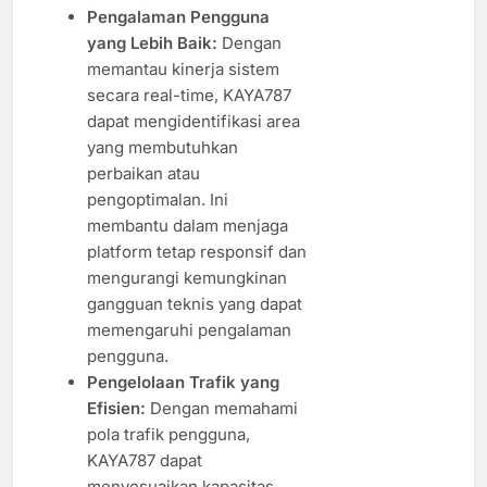
Pengalaman Pengguna
yang Lebih Baik:
Dengan
memantau kinerja sistem
secara real-time, KAYA787
dapat mengidentifikasi area
yang membutuhkan
perbaikan atau
pengoptimalan. Ini
membantu dalam menjaga
platform tetap responsif dan
mengurangi kemungkinan
gangguan teknis yang dapat
memengaruhi pengalaman
pengguna.
Pengelolaan Trafik yang
Efisien:
Dengan memahami
pola trafik pengguna,
KAYA787 dapat
menyesuaikan kapasitas