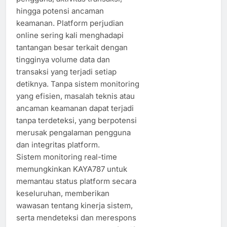
hingga potensi ancaman
keamanan. Platform perjudian
online sering kali menghadapi
tantangan besar terkait dengan
tingginya volume data dan
transaksi yang terjadi setiap
detiknya. Tanpa sistem monitoring
yang efisien, masalah teknis atau
ancaman keamanan dapat terjadi
tanpa terdeteksi, yang berpotensi
merusak pengalaman pengguna
dan integritas platform.
Sistem monitoring real-time
memungkinkan KAYA787 untuk
memantau status platform secara
keseluruhan, memberikan
wawasan tentang kinerja sistem,
serta mendeteksi dan merespons