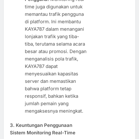
time juga digunakan untuk
memantau trafik pengguna
di platform. Ini membantu
KAYA787 dalam menangani
lonjakan trafik yang tiba-
tiba, terutama selama acara
besar atau promosi. Dengan
menganalisis pola trafik,
KAYA787 dapat
menyesuaikan kapasitas
server dan memastikan
bahwa platform tetap
responsif, bahkan ketika
jumlah pemain yang
mengaksesnya meningkat.
3.
Keuntungan Penggunaan
Sistem Monitoring Real-Time