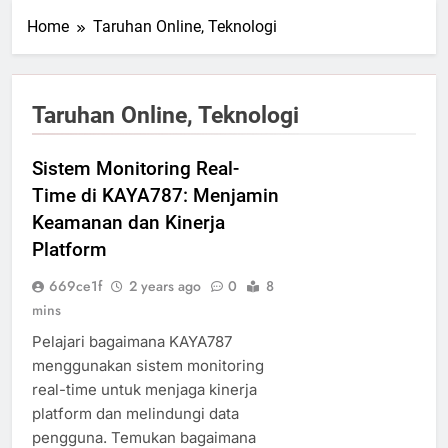
Home
Taruhan Online, Teknologi
Taruhan Online, Teknologi
Sistem Monitoring Real-
Time di KAYA787: Menjamin
Keamanan dan Kinerja
Platform
669ce1f
2 years ago
0
8
mins
Pelajari bagaimana KAYA787
menggunakan sistem monitoring
real-time untuk menjaga kinerja
platform dan melindungi data
pengguna. Temukan bagaimana