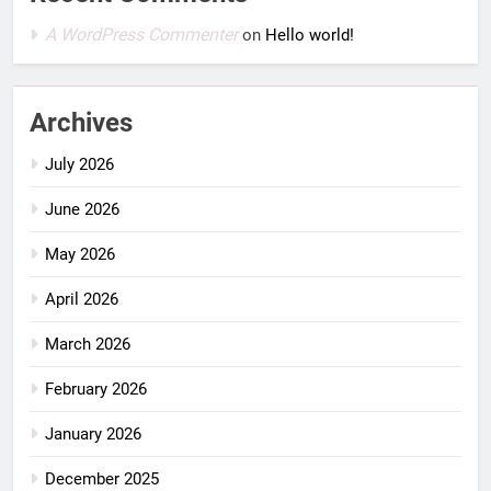
A WordPress Commenter
on
Hello world!
Archives
July 2026
June 2026
May 2026
April 2026
March 2026
February 2026
January 2026
December 2025