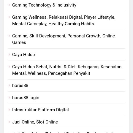
Gaming Technology & Inclusivity
Gaming Wellness, Relaksasi Digital, Player Lifestyle,
Mental Gameplay, Healthy Gaming Habits
Gaming, Skill Development, Personal Growth, Online
Games
Gaya Hidup
Gaya Hidup Sehat, Nutrisi & Diet, Kebugaran, Kesehatan
Mental, Wellness, Pencegahan Penyakit
horas88
horas88 login
Infrastruktur Platform Digital
Judi Online, Slot Online