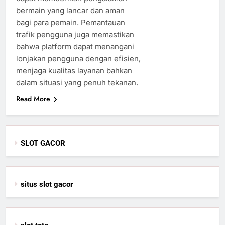
bermain yang lancar dan aman
bagi para pemain. Pemantauan
trafik pengguna juga memastikan
bahwa platform dapat menangani
lonjakan pengguna dengan efisien,
menjaga kualitas layanan bahkan
dalam situasi yang penuh tekanan.
Read More
SLOT GACOR
situs slot gacor