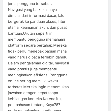
jenis pengguna tersebut.
Navigasi yang baik biasanya
dimulai dari informasi dasar, lalu
bergerak ke panduan akses, fitur
utama, keamanan akun, dan pusat
bantuan.Urutan seperti ini
membantu pengguna memahami
platform secara bertahap.Mereka
tidak perlu menebak bagian mana
yang harus dibaca terlebih dahulu.
Dalam pengalaman digital, navigasi
yang praktis juga membantu
meningkatkan efisiensi.Pengguna
online sering memiliki waktu
terbatas.Mereka ingin menemukan
jawaban dengan cepat tanpa
kehilangan konteks.Karena itu,
pembahasan tentang Kaya787
perlu menekankan pentingnya