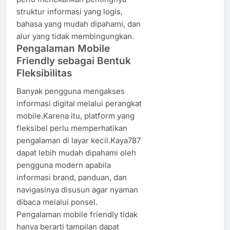
struktur informasi yang logis,
bahasa yang mudah dipahami, dan
alur yang tidak membingungkan.
Pengalaman Mobile
Friendly sebagai Bentuk
Fleksibilitas
Banyak pengguna mengakses
informasi digital melalui perangkat
mobile.Karena itu, platform yang
fleksibel perlu memperhatikan
pengalaman di layar kecil.Kaya787
dapat lebih mudah dipahami oleh
pengguna modern apabila
informasi brand, panduan, dan
navigasinya disusun agar nyaman
dibaca melalui ponsel.
Pengalaman mobile friendly tidak
hanya berarti tampilan dapat