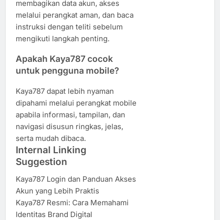
membagikan data akun, akses
melalui perangkat aman, dan baca
instruksi dengan teliti sebelum
mengikuti langkah penting.
Apakah Kaya787 cocok
untuk pengguna mobile?
Kaya787 dapat lebih nyaman
dipahami melalui perangkat mobile
apabila informasi, tampilan, dan
navigasi disusun ringkas, jelas,
serta mudah dibaca.
Internal Linking
Suggestion
Kaya787 Login dan Panduan Akses
Akun yang Lebih Praktis
Kaya787 Resmi: Cara Memahami
Identitas Brand Digital