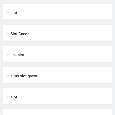
slot
Slot Gacor
link slot
situs slot gacor
slot