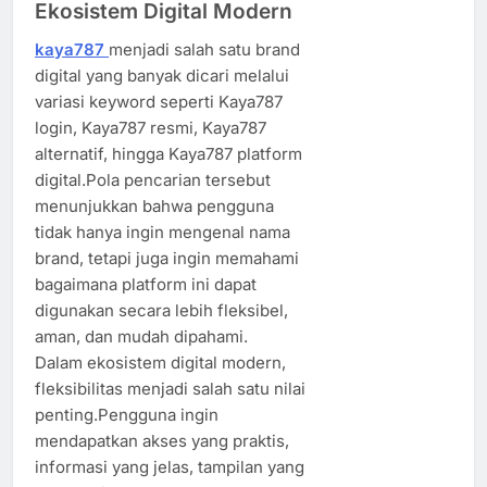
Ekosistem Digital Modern
kaya787
menjadi salah satu brand
digital yang banyak dicari melalui
variasi keyword seperti Kaya787
login, Kaya787 resmi, Kaya787
alternatif, hingga Kaya787 platform
digital.Pola pencarian tersebut
menunjukkan bahwa pengguna
tidak hanya ingin mengenal nama
brand, tetapi juga ingin memahami
bagaimana platform ini dapat
digunakan secara lebih fleksibel,
aman, dan mudah dipahami.
Dalam ekosistem digital modern,
fleksibilitas menjadi salah satu nilai
penting.Pengguna ingin
mendapatkan akses yang praktis,
informasi yang jelas, tampilan yang