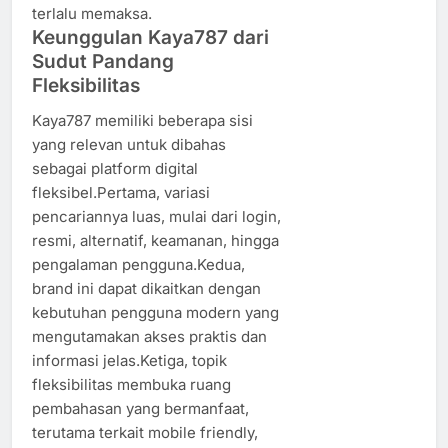
terlalu memaksa.
Keunggulan Kaya787 dari
Sudut Pandang
Fleksibilitas
Kaya787 memiliki beberapa sisi
yang relevan untuk dibahas
sebagai platform digital
fleksibel.Pertama, variasi
pencariannya luas, mulai dari login,
resmi, alternatif, keamanan, hingga
pengalaman pengguna.Kedua,
brand ini dapat dikaitkan dengan
kebutuhan pengguna modern yang
mengutamakan akses praktis dan
informasi jelas.Ketiga, topik
fleksibilitas membuka ruang
pembahasan yang bermanfaat,
terutama terkait mobile friendly,