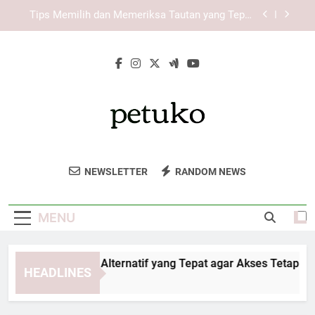
Skip
KAYA787 Alternatif dengan Sistem Akses yang
to
Lebih Stabil dan Praktis
content
Panduan Menjaga Kelancaran Akses pada
Halaman KAYA787 Login
Tips Memilih Link Alternatif yang Tepat agar
Akses Tetap Aman dan Terarah
Tips Memilih dan Memeriksa Tautan yang Tepat
agar Akses Tetap Aman
KAYA787 Alternatif dengan Sistem Akses yang
Lebih Stabil dan Praktis
Petuko
Dapatkan Produk Berkualitas Untuk Hewan
Panduan Menjaga Kelancaran Akses pada
NEWSLETTER
RANDOM NEWS
Halaman KAYA787 Login
Peliharaan Anda Di Petuko. Dari Makanan
Hingga Aksesori, Semuanya Ada Di Sini.
MENU
ps Memilih Link Alternatif yang Tepat agar Akses Tetap Aman
HEADLINES
Weeks Ago