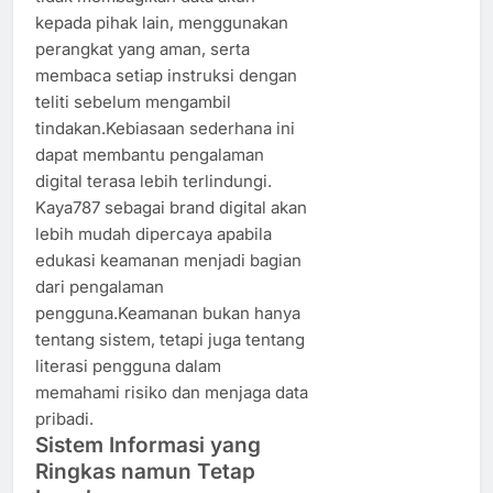
kepada pihak lain, menggunakan
perangkat yang aman, serta
membaca setiap instruksi dengan
teliti sebelum mengambil
tindakan.Kebiasaan sederhana ini
dapat membantu pengalaman
digital terasa lebih terlindungi.
Kaya787 sebagai brand digital akan
lebih mudah dipercaya apabila
edukasi keamanan menjadi bagian
dari pengalaman
pengguna.Keamanan bukan hanya
tentang sistem, tetapi juga tentang
literasi pengguna dalam
memahami risiko dan menjaga data
pribadi.
Sistem Informasi yang
Ringkas namun Tetap