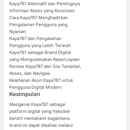
Kaya787 Alternatif dan Pentingnya
Informasi Akses yang Konsisten
Cara Kaya787 Menghadirkan
Pengalaman Pengguna yang
Nyaman
Kaya787 dan Pengalaman
Pengguna yang Lebih Terarah
Kaya787 sebagai Brand Digital
yang Mengutamakan Kepercayaan
Review Kaya787 dari Sisi Tampilan,
Akses, dan Navigasi
Keamanan Akun Kaya787 untuk
Pengguna Digital Modern
Kesimpulan
Mengenal Kaya787 sebagai
platform digital yang fleksibel
berarti memahami bagaimana
brand ini dapat dibahas melalui