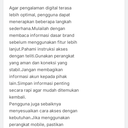
Agar pengalaman digital terasa
lebih optimal, pengguna dapat
menerapkan beberapa langkah
sederhana.Mulailah dengan
membaca informasi dasar brand
sebelum menggunakan fitur lebih
lanjut.Pahami instruksi akses
dengan teliti.Gunakan perangkat
yang aman dan koneksi yang
stabil.Jangan membagikan
informasi akun kepada pihak
lain.Simpan informasi penting
secara rapi agar mudah ditemukan
kembali.
Pengguna juga sebaiknya
menyesuaikan cara akses dengan
kebutuhan.Jika menggunakan
perangkat mobile, pastikan