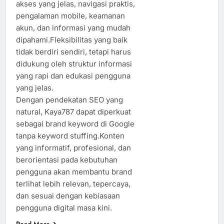
akses yang jelas, navigasi praktis,
pengalaman mobile, keamanan
akun, dan informasi yang mudah
dipahami.Fleksibilitas yang baik
tidak berdiri sendiri, tetapi harus
didukung oleh struktur informasi
yang rapi dan edukasi pengguna
yang jelas.
Dengan pendekatan SEO yang
natural, Kaya787 dapat diperkuat
sebagai brand keyword di Google
tanpa keyword stuffing.Konten
yang informatif, profesional, dan
berorientasi pada kebutuhan
pengguna akan membantu brand
terlihat lebih relevan, tepercaya,
dan sesuai dengan kebiasaan
pengguna digital masa kini.
Read More