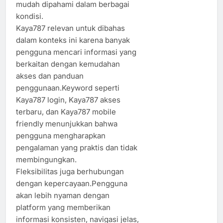
mudah dipahami dalam berbagai
kondisi.
Kaya787 relevan untuk dibahas
dalam konteks ini karena banyak
pengguna mencari informasi yang
berkaitan dengan kemudahan
akses dan panduan
penggunaan.Keyword seperti
Kaya787 login, Kaya787 akses
terbaru, dan Kaya787 mobile
friendly menunjukkan bahwa
pengguna mengharapkan
pengalaman yang praktis dan tidak
membingungkan.
Fleksibilitas juga berhubungan
dengan kepercayaan.Pengguna
akan lebih nyaman dengan
platform yang memberikan
informasi konsisten, navigasi jelas,