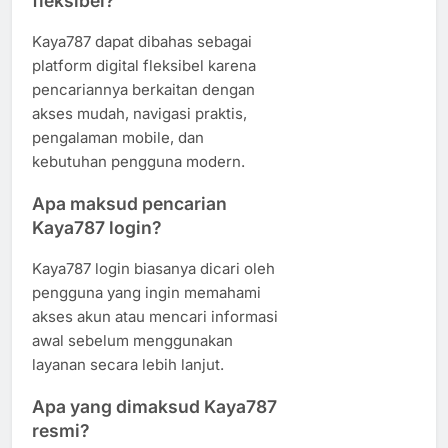
fleksibel?
Kaya787 dapat dibahas sebagai
platform digital fleksibel karena
pencariannya berkaitan dengan
akses mudah, navigasi praktis,
pengalaman mobile, dan
kebutuhan pengguna modern.
Apa maksud pencarian
Kaya787 login?
Kaya787 login biasanya dicari oleh
pengguna yang ingin memahami
akses akun atau mencari informasi
awal sebelum menggunakan
layanan secara lebih lanjut.
Apa yang dimaksud Kaya787
resmi?