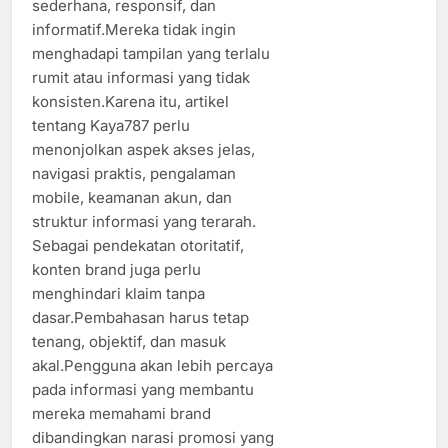
sederhana, responsif, dan
informatif.Mereka tidak ingin
menghadapi tampilan yang terlalu
rumit atau informasi yang tidak
konsisten.Karena itu, artikel
tentang Kaya787 perlu
menonjolkan aspek akses jelas,
navigasi praktis, pengalaman
mobile, keamanan akun, dan
struktur informasi yang terarah.
Sebagai pendekatan otoritatif,
konten brand juga perlu
menghindari klaim tanpa
dasar.Pembahasan harus tetap
tenang, objektif, dan masuk
akal.Pengguna akan lebih percaya
pada informasi yang membantu
mereka memahami brand
dibandingkan narasi promosi yang