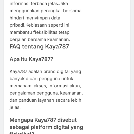
informasi terbaca jelas.Jika
menggunakan perangkat bersama,
hindari menyimpan data
pribadi.Kebiasaan seperti ini
membantu fleksibilitas tetap
berjalan bersama keamanan.
FAQ tentang Kaya787
Apa itu Kaya787?
Kaya787 adalah brand digital yang
banyak dicari pengguna untuk
memahami akses, informasi akun,
pengalaman pengguna, keamanan,
dan panduan layanan secara lebih
jelas.
Mengapa Kaya787 disebut
sebagai platform digital yang