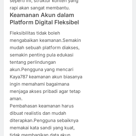
seperti ini, struktur konten yang
rapi akan sangat membantu.
Keamanan Akun dalam
Platform Digital Fleksibel
Fleksibilitas tidak boleh
mengabaikan keamanan.Semakin
mudah sebuah platform diakses,
semakin penting pula edukasi
tentang perlindungan
akun.Pengguna yang mencari
Kaya787 keamanan akun biasanya
ingin memahami bagaimana
menjaga akses pribadi agar tetap
aman.
Pembahasan keamanan harus
dibuat realistis dan mudah
diterapkan.Pengguna sebaiknya
memakai kata sandi yang kuat,
tidak membagikan data akun