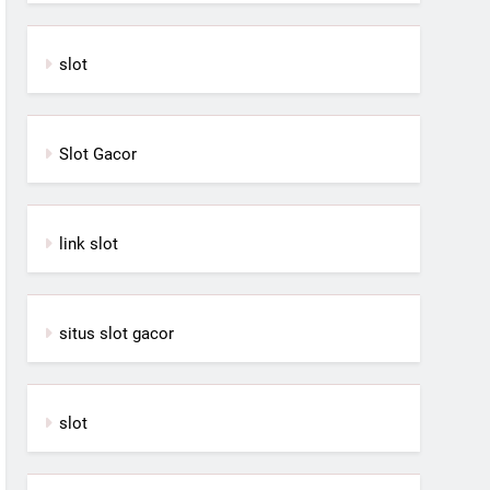
slot
Slot Gacor
link slot
situs slot gacor
slot