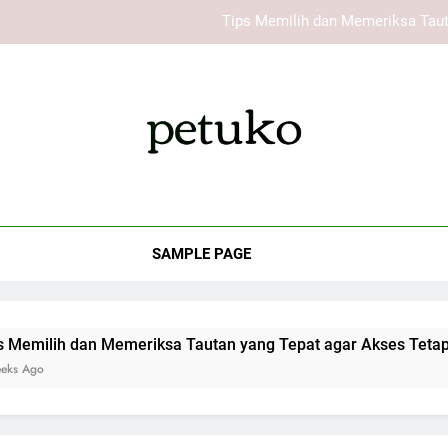
Tips Memilih dan Memeriksa Tau
KAYA787 Alternatif dengan Siste
Panduan Menjaga Kelancara
Tips Memilih Link Alternatif yang Te
uko
Tips Memilih dan Memeriksa Tau
Produk Berkualitas Untuk Hewan Peliharaan Anda Di Petuko. Da
KAYA787 Alternatif dengan Siste
SAMPLE PAGE
Panduan Menjaga Kelancara
an Memeriksa Tautan yang Tepat agar Akses Tetap Aman