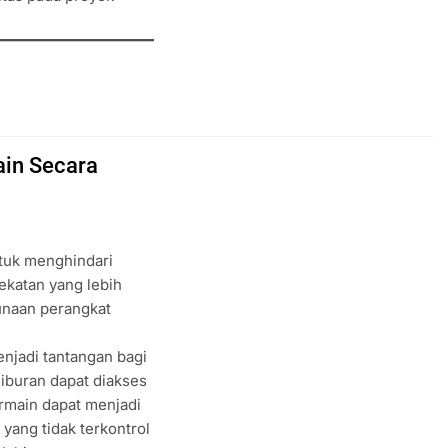
ain Secara
tuk menghindari
ekatan yang lebih
unaan perangkat
enjadi tantangan bagi
 hiburan dapat diakses
rmain dapat menjadi
yang tidak terkontrol