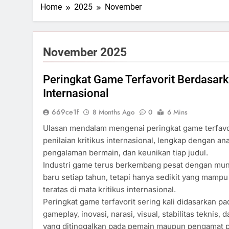
Home
2025
November
November 2025
Peringkat Game Terfavorit Berdasarka
Internasional
669ce1f
8 Months Ago
0
6 Mins
Ulasan mendalam mengenai peringkat game terfavo
penilaian kritikus internasional, lengkap dengan anal
pengalaman bermain, dan keunikan tiap judul.
Industri game terus berkembang pesat dengan mun
baru setiap tahun, tetapi hanya sedikit yang mamp
teratas di mata kritikus internasional.
Peringkat game terfavorit sering kali didasarkan pa
gameplay, inovasi, narasi, visual, stabilitas teknis,
yang ditinggalkan pada pemain maupun pengamat p