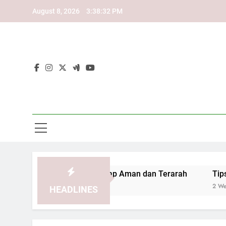
Skip
August 8, 2026
3:38:33 PM
to
content
Pet
Dapatkan 
epat agar Akses Tetap Aman dan Terarah
Tips Memilih d
2 Weeks Ago
HEADLINES