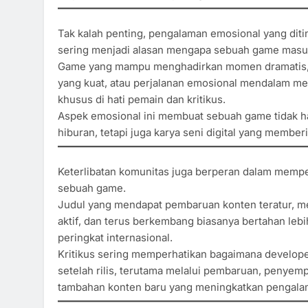
Tak kalah penting, pengalaman emosional yang dit
sering menjadi alasan mengapa sebuah game masuk k
Game yang mampu menghadirkan momen dramatis,
yang kuat, atau perjalanan emosional mendalam m
khusus di hati pemain dan kritikus.
Aspek emosional ini membuat sebuah game tidak ha
hiburan, tetapi juga karya seni digital yang membe
Keterlibatan komunitas juga berperan dalam mempe
sebuah game.
Judul yang mendapat pembaruan konten teratur, me
aktif, dan terus berkembang biasanya bertahan lebi
peringkat internasional.
Kritikus sering memperhatikan bagaimana develo
setelah rilis, terutama melalui pembaruan, penyemp
tambahan konten baru yang meningkatkan pengala