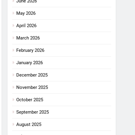
June 2026
May 2026
April 2026
March 2026
February 2026
January 2026
December 2025
November 2025
October 2025
September 2025
August 2025