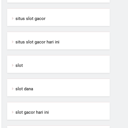
situs slot gacor
situs slot gacor hari ini
slot
slot dana
slot gacor hari ini