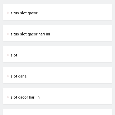
situs slot gacor
situs slot gacor hari ini
slot
slot dana
slot gacor hari ini