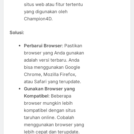
situs web atau fitur tertentu
yang digunakan oleh
Champion4D.
Solusi:
Perbarui Browser
: Pastikan
browser yang Anda gunakan
adalah versi terbaru. Anda
bisa menggunakan Google
Chrome, Mozilla Firefox,
atau Safari yang terupdate.
Gunakan Browser yang
Kompatibel
: Beberapa
browser mungkin lebih
kompatibel dengan situs
taruhan online. Cobalah
menggunakan browser yang
lebih cepat dan terupdate.