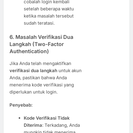
cobalah login kembali
setelah beberapa waktu
ketika masalah tersebut
sudah teratasi.
6.
Masalah Verifikasi Dua
Langkah (Two-Factor
Authentication)
Jika Anda telah mengaktifkan
verifikasi dua langkah
untuk akun
Anda, pastikan bahwa Anda
menerima kode verifikasi yang
diperlukan untuk login.
Penyebab:
Kode Verifikasi Tidak
Diterima
: Terkadang, Anda
mungkin tidak menerima