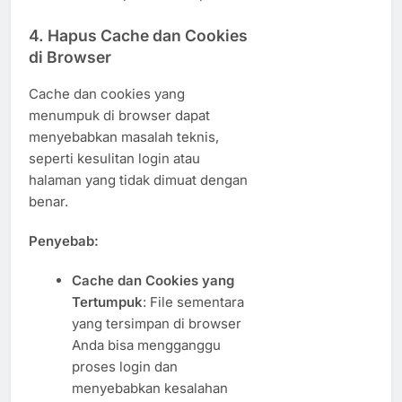
4.
Hapus Cache dan Cookies
di Browser
Cache dan cookies yang
menumpuk di browser dapat
menyebabkan masalah teknis,
seperti kesulitan login atau
halaman yang tidak dimuat dengan
benar.
Penyebab:
Cache dan Cookies yang
Tertumpuk
: File sementara
yang tersimpan di browser
Anda bisa mengganggu
proses login dan
menyebabkan kesalahan