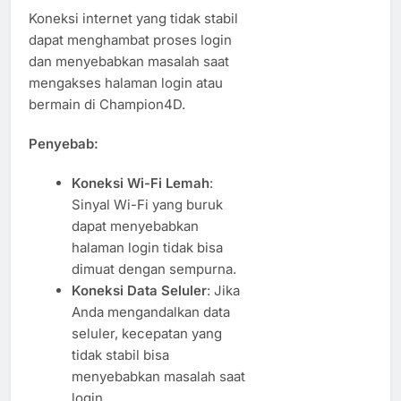
Koneksi internet yang tidak stabil
dapat menghambat proses login
dan menyebabkan masalah saat
mengakses halaman login atau
bermain di Champion4D.
Penyebab:
Koneksi Wi-Fi Lemah
:
Sinyal Wi-Fi yang buruk
dapat menyebabkan
halaman login tidak bisa
dimuat dengan sempurna.
Koneksi Data Seluler
: Jika
Anda mengandalkan data
seluler, kecepatan yang
tidak stabil bisa
menyebabkan masalah saat
login.