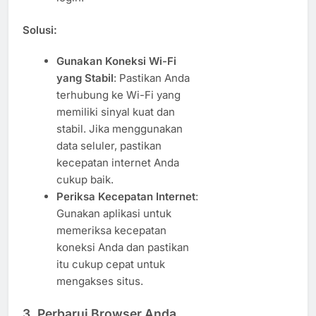
Solusi:
Gunakan Koneksi Wi-Fi
yang Stabil
: Pastikan Anda
terhubung ke Wi-Fi yang
memiliki sinyal kuat dan
stabil. Jika menggunakan
data seluler, pastikan
kecepatan internet Anda
cukup baik.
Periksa Kecepatan Internet
:
Gunakan aplikasi untuk
memeriksa kecepatan
koneksi Anda dan pastikan
itu cukup cepat untuk
mengakses situs.
3.
Perbarui Browser Anda