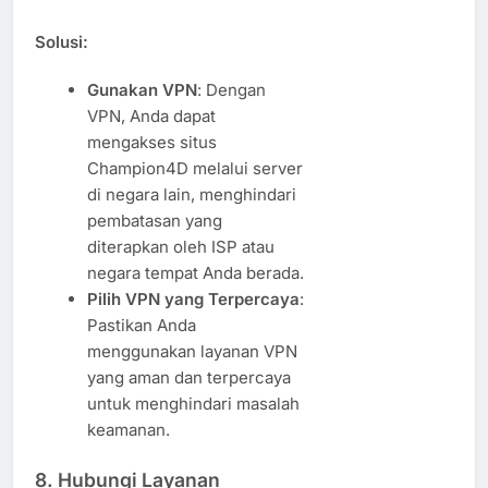
Solusi:
Gunakan VPN
: Dengan
VPN, Anda dapat
mengakses situs
Champion4D melalui server
di negara lain, menghindari
pembatasan yang
diterapkan oleh ISP atau
negara tempat Anda berada.
Pilih VPN yang Terpercaya
:
Pastikan Anda
menggunakan layanan VPN
yang aman dan terpercaya
untuk menghindari masalah
keamanan.
8.
Hubungi Layanan