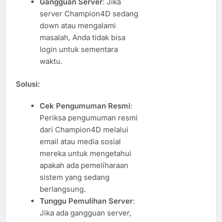
Gangguan Server
: Jika
server Champion4D sedang
down atau mengalami
masalah, Anda tidak bisa
login untuk sementara
waktu.
Solusi:
Cek Pengumuman Resmi
:
Periksa pengumuman resmi
dari Champion4D melalui
email atau media sosial
mereka untuk mengetahui
apakah ada pemeliharaan
sistem yang sedang
berlangsung.
Tunggu Pemulihan Server
:
Jika ada gangguan server,