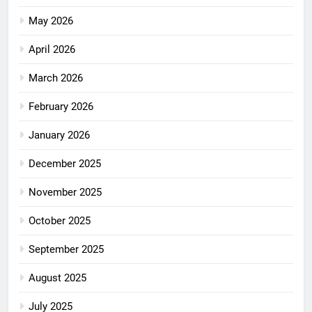
May 2026
April 2026
March 2026
February 2026
January 2026
December 2025
November 2025
October 2025
September 2025
August 2025
July 2025