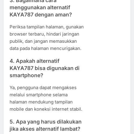
3. Bagaimana cara
menggunakan alternatif
KAYA787 dengan aman?
Periksa tampilan halaman, gunakan
browser terbaru, hindari jaringan
publik, dan jangan memasukkan
data pada halaman mencurigakan.
4. Apakah alternatif
KAYA787 bisa digunakan di
smartphone?
Ya, pengguna dapat mengakses
melalui smartphone selama
halaman mendukung tampilan
mobile dan koneksi internet stabil.
5. Apa yang harus dilakukan
jika akses alternatif lambat?