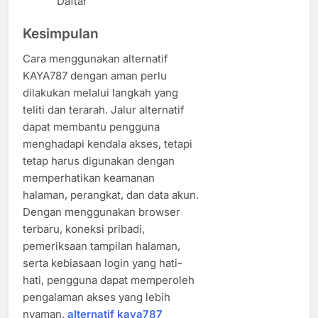
Daftar
Kesimpulan
Cara menggunakan alternatif
KAYA787 dengan aman perlu
dilakukan melalui langkah yang
teliti dan terarah. Jalur alternatif
dapat membantu pengguna
menghadapi kendala akses, tetapi
tetap harus digunakan dengan
memperhatikan keamanan
halaman, perangkat, dan data akun.
Dengan menggunakan browser
terbaru, koneksi pribadi,
pemeriksaan tampilan halaman,
serta kebiasaan login yang hati-
hati, pengguna dapat memperoleh
pengalaman akses yang lebih
nyaman.
alternatif kaya787