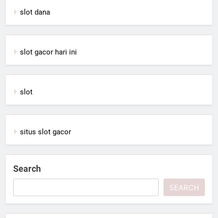
slot dana
slot gacor hari ini
slot
situs slot gacor
Search
SEARCH