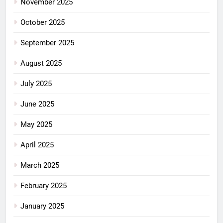
November 2025
October 2025
September 2025
August 2025
July 2025
June 2025
May 2025
April 2025
March 2025
February 2025
January 2025