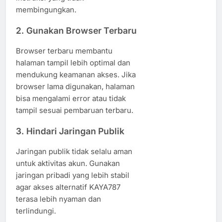
membingungkan.
2. Gunakan Browser Terbaru
Browser terbaru membantu
halaman tampil lebih optimal dan
mendukung keamanan akses. Jika
browser lama digunakan, halaman
bisa mengalami error atau tidak
tampil sesuai pembaruan terbaru.
3. Hindari Jaringan Publik
Jaringan publik tidak selalu aman
untuk aktivitas akun. Gunakan
jaringan pribadi yang lebih stabil
agar akses alternatif KAYA787
terasa lebih nyaman dan
terlindungi.