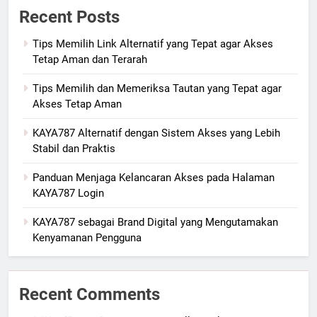
Recent Posts
Tips Memilih Link Alternatif yang Tepat agar Akses
Tetap Aman dan Terarah
Tips Memilih dan Memeriksa Tautan yang Tepat agar
Akses Tetap Aman
KAYA787 Alternatif dengan Sistem Akses yang Lebih
Stabil dan Praktis
Panduan Menjaga Kelancaran Akses pada Halaman
KAYA787 Login
KAYA787 sebagai Brand Digital yang Mengutamakan
Kenyamanan Pengguna
Recent Comments