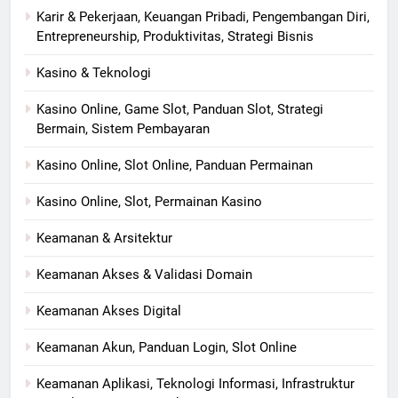
Karir & Pekerjaan, Keuangan Pribadi, Pengembangan Diri,
Entrepreneurship, Produktivitas, Strategi Bisnis
Kasino & Teknologi
Kasino Online, Game Slot, Panduan Slot, Strategi
Bermain, Sistem Pembayaran
Kasino Online, Slot Online, Panduan Permainan
Kasino Online, Slot, Permainan Kasino
Keamanan & Arsitektur
Keamanan Akses & Validasi Domain
Keamanan Akses Digital
Keamanan Akun, Panduan Login, Slot Online
Keamanan Aplikasi, Teknologi Informasi, Infrastruktur