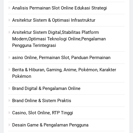
Analisis Permainan Slot Online Edukasi Strategi
Arsitektur Sistem & Optimasi Infrastruktur
Arsitektur Sistem Digital,Stabilitas Platform
Modern,Optimasi Teknologi Online,Pengalaman
Pengguna Terintegrasi
asino Online, Permainan Slot, Panduan Permainan
Berita & Hiburan, Gaming, Anime, Pokémon, Karakter
Pokémon
Brand Digital & Pengalaman Online
Brand Online & Sistem Praktis
Casino, Slot Online, RTP Tinggi
Desain Game & Pengalaman Pengguna