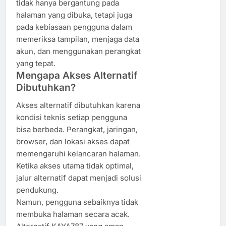
tidak hanya bergantung pada
halaman yang dibuka, tetapi juga
pada kebiasaan pengguna dalam
memeriksa tampilan, menjaga data
akun, dan menggunakan perangkat
yang tepat.
Mengapa Akses Alternatif
Dibutuhkan?
Akses alternatif dibutuhkan karena
kondisi teknis setiap pengguna
bisa berbeda. Perangkat, jaringan,
browser, dan lokasi akses dapat
memengaruhi kelancaran halaman.
Ketika akses utama tidak optimal,
jalur alternatif dapat menjadi solusi
pendukung.
Namun, pengguna sebaiknya tidak
membuka halaman secara acak.