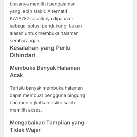
biasanya memiliki pengalaman
yang lebih stabil. Alternatif
KAYA787 sebaiknya dipahami
sebagai solusi pendukung, bukan
alasan untuk membuka halaman
sembarangan.
Kesalahan yang Perlu
Dihindari
Membuka Banyak Halaman
Acak
Terlalu banyak membuka halaman
dapat membuat pengguna bingung
dan meningkatkan risiko salah
memilih akses.
Mengabaikan Tampilan yang
Tidak Wajar