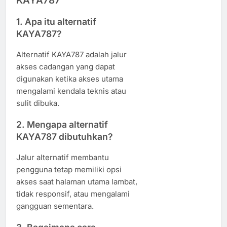
KAYA787
1. Apa itu alternatif
KAYA787?
Alternatif KAYA787 adalah jalur
akses cadangan yang dapat
digunakan ketika akses utama
mengalami kendala teknis atau
sulit dibuka.
2. Mengapa alternatif
KAYA787 dibutuhkan?
Jalur alternatif membantu
pengguna tetap memiliki opsi
akses saat halaman utama lambat,
tidak responsif, atau mengalami
gangguan sementara.