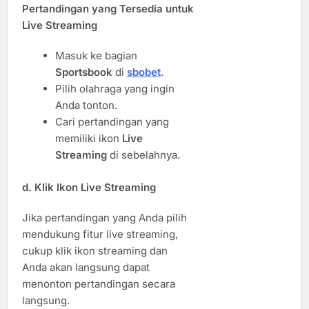
Pertandingan yang Tersedia untuk
Live Streaming
Masuk ke bagian
Sportsbook
di
sbobet
.
Pilih olahraga yang ingin
Anda tonton.
Cari pertandingan yang
memiliki ikon
Live
Streaming
di sebelahnya.
d. Klik Ikon Live Streaming
Jika pertandingan yang Anda pilih
mendukung fitur live streaming,
cukup klik ikon streaming dan
Anda akan langsung dapat
menonton pertandingan secara
langsung.