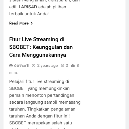
adil,
LARIS4D
adalah pilihan
terbaik untuk Anda!
Read More
Fitur Live Streaming di
SBOBET: Keunggulan dan
Cara Menggunakannya
669ce1f
2 years ago
0
8
mins
Pelajari fitur live streaming di
SBOBET yang memungkinkan
pemain menonton pertandingan
secara langsung sambil memasang
taruhan. Tingkatkan pengalaman
taruhan Anda dengan fitur ini!
SBOBET merupakan salah satu