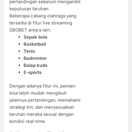
pertandingan sebelum mengambil
keputusan taruhan.
Beberapa cabang olahraga yang
tersedia di fitur live streaming
SBOBET antara lain:
Sepak bola
Basketball
Tenis
Badminton
Balap kuda
E-sports
Dengan adanya fitur ini, pemain
bisa lebih mudah mengikuti
jalannya pertandingan, memahami
strategi tim, dan menyesuaikan
taruhan mereka sesuai dengan
kondisi real-time.