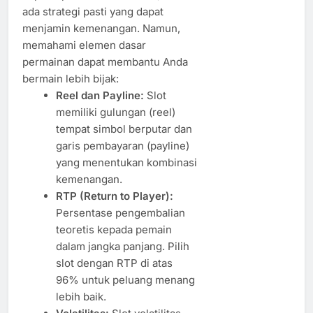
ada strategi pasti yang dapat
menjamin kemenangan. Namun,
memahami elemen dasar
permainan dapat membantu Anda
bermain lebih bijak:
Reel dan Payline:
Slot
memiliki gulungan (reel)
tempat simbol berputar dan
garis pembayaran (payline)
yang menentukan kombinasi
kemenangan.
RTP (Return to Player):
Persentase pengembalian
teoretis kepada pemain
dalam jangka panjang. Pilih
slot dengan RTP di atas
96% untuk peluang menang
lebih baik.