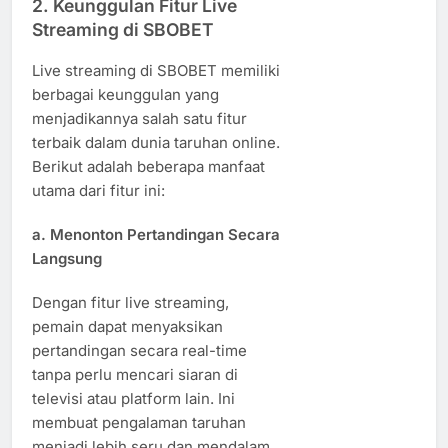
2. Keunggulan Fitur Live
Streaming di SBOBET
Live streaming di SBOBET memiliki
berbagai keunggulan yang
menjadikannya salah satu fitur
terbaik dalam dunia taruhan online.
Berikut adalah beberapa manfaat
utama dari fitur ini:
a. Menonton Pertandingan Secara
Langsung
Dengan fitur live streaming,
pemain dapat menyaksikan
pertandingan secara real-time
tanpa perlu mencari siaran di
televisi atau platform lain. Ini
membuat pengalaman taruhan
menjadi lebih seru dan mendalam.