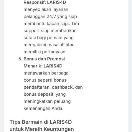
Responsif
:
LARIS4D
menyediakan layanan
pelanggan 24/7 yang siap
membantu kapan saja. Tim
support siap memberikan
solusi bagi pemain yang
mengalami masalah atau
memiliki pertanyaan.
Bonus dan Promosi
Menarik
:
LARIS4D
menawarkan berbagai
bonus seperti
bonus
pendaftaran
,
cashback
, dan
bonus deposit
, yang
meningkatkan peluang
kemenangan Anda.
Tips Bermain di LARIS4D
untuk Meraih Keuntungan