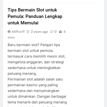
Tips Bermain Slot untuk
Pemula: Panduan Lengkap
untuk Memulai
669ce1f
2 years ago
0
6
mins
Baru bermain slot? Pelajari tips
bermain slot untuk pemula,
termasuk cara memilih mesin slot,
mengelola anggaran, dan strategi
sederhana untuk meningkatkan
peluang menang.
Permainan slot adalah salah satu
permainan kasino yang paling
sederhana dan menyenangkan
untuk dimainkan. Dengan berbagai
tema menarik dan peluang menang