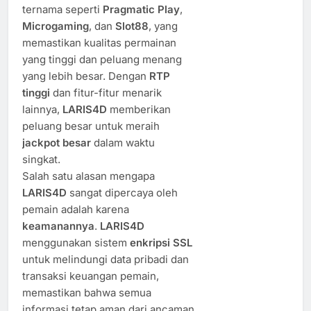
ternama seperti
Pragmatic Play
,
Microgaming
, dan
Slot88
, yang
memastikan kualitas permainan
yang tinggi dan peluang menang
yang lebih besar. Dengan
RTP
tinggi
dan fitur-fitur menarik
lainnya,
LARIS4D
memberikan
peluang besar untuk meraih
jackpot besar
dalam waktu
singkat.
Salah satu alasan mengapa
LARIS4D
sangat dipercaya oleh
pemain adalah karena
keamanannya
.
LARIS4D
menggunakan sistem
enkripsi SSL
untuk melindungi data pribadi dan
transaksi keuangan pemain,
memastikan bahwa semua
informasi tetap aman dari ancaman