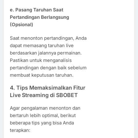
e. Pasang Taruhan Saat
Pertandingan Berlangsung
(Opsional)
Saat menonton pertandingan, Anda
dapat memasang taruhan live
berdasarkan jalannya permainan.
Pastikan untuk menganalisis
pertandingan dengan baik sebelum
membuat keputusan taruhan.
4. Tips Memaksimalkan Fitur
Live Streaming di SBOBET
Agar pengalaman menonton dan
bertaruh lebih optimal, berikut
beberapa tips yang bisa Anda
terapkan: