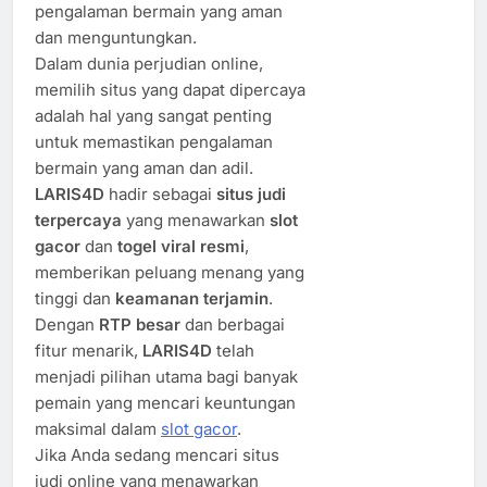
pengalaman bermain yang aman
dan menguntungkan.
Dalam dunia perjudian online,
memilih situs yang dapat dipercaya
adalah hal yang sangat penting
untuk memastikan pengalaman
bermain yang aman dan adil.
LARIS4D
hadir sebagai
situs judi
terpercaya
yang menawarkan
slot
gacor
dan
togel viral resmi
,
memberikan peluang menang yang
tinggi dan
keamanan terjamin
.
Dengan
RTP besar
dan berbagai
fitur menarik,
LARIS4D
telah
menjadi pilihan utama bagi banyak
pemain yang mencari keuntungan
maksimal dalam
slot gacor
.
Jika Anda sedang mencari situs
judi online yang menawarkan