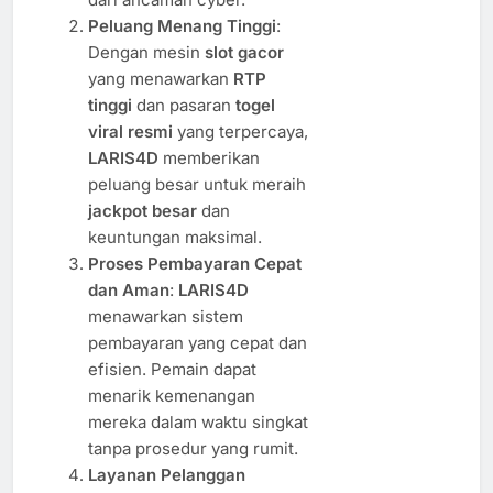
Peluang Menang Tinggi
:
Dengan mesin
slot gacor
yang menawarkan
RTP
tinggi
dan pasaran
togel
viral resmi
yang terpercaya,
LARIS4D
memberikan
peluang besar untuk meraih
jackpot besar
dan
keuntungan maksimal.
Proses Pembayaran Cepat
dan Aman
:
LARIS4D
menawarkan sistem
pembayaran yang cepat dan
efisien. Pemain dapat
menarik kemenangan
mereka dalam waktu singkat
tanpa prosedur yang rumit.
Layanan Pelanggan