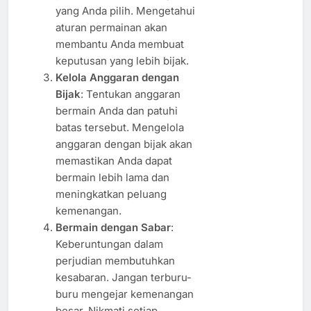
yang Anda pilih. Mengetahui
aturan permainan akan
membantu Anda membuat
keputusan yang lebih bijak.
Kelola Anggaran dengan
Bijak
: Tentukan anggaran
bermain Anda dan patuhi
batas tersebut. Mengelola
anggaran dengan bijak akan
memastikan Anda dapat
bermain lebih lama dan
meningkatkan peluang
kemenangan.
Bermain dengan Sabar
:
Keberuntungan dalam
perjudian membutuhkan
kesabaran. Jangan terburu-
buru mengejar kemenangan
besar. Nikmati setiap