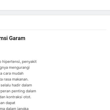
umsi Garam
 hipertensi, penyakit
ingnya mengurangi
ta cara mudah
a rasa makanan.
selalu hadir dalam
rperan penting dalam
an kontraksi otot.
an dapat
ama dalam jangka