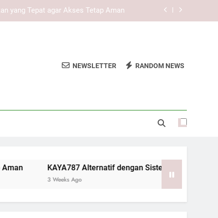
tan yang Tepat agar Akses Tetap Aman
m Akses yang Lebih Stabil dan Praktis
n Akses pada Halaman KAYA787 Login
NEWSLETTER
RANDOM NEWS
pat agar Akses Tetap Aman dan Terarah
tan yang Tepat agar Akses Tetap Aman
ri Makanan Hingga Aksesori, Semuanya Ada Di Sini.
m Akses yang Lebih Stabil dan Praktis
n Akses pada Halaman KAYA787 Login
KAYA787 Alternatif dengan Sistem Akses yang Lebih Stabil d
3 Weeks Ago