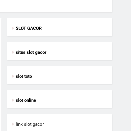
SLOT GACOR
situs slot gacor
slot toto
slot online
link slot gacor