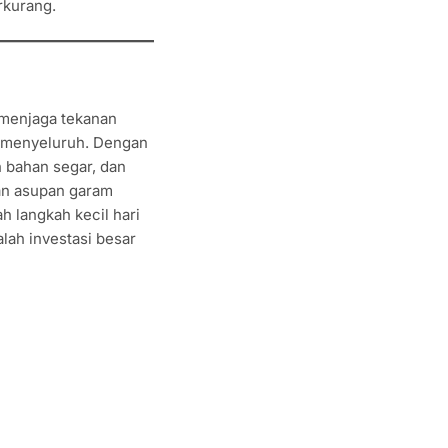
rkurang.
menjaga tekanan
a menyeluruh. Dengan
 bahan segar, dan
n asupan garam
h langkah kecil hari
lah investasi besar