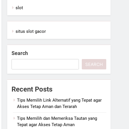
slot
situs slot gacor
Search
SEARCH
Recent Posts
Tips Memilih Link Alternatif yang Tepat agar
Akses Tetap Aman dan Terarah
Tips Memilih dan Memeriksa Tautan yang
Tepat agar Akses Tetap Aman