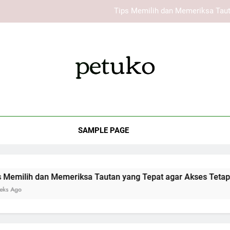
Tips Memilih dan Memeriksa Tau
KAYA787 Alternatif dengan Siste
Panduan Menjaga Kelancara
Tips Memilih Link Alternatif yang Te
uko
Tips Memilih dan Memeriksa Tau
Produk Berkualitas Untuk Hewan Peliharaan Anda Di Petuko. Da
KAYA787 Alternatif dengan Siste
SAMPLE PAGE
Panduan Menjaga Kelancara
an Memeriksa Tautan yang Tepat agar Akses Tetap Aman