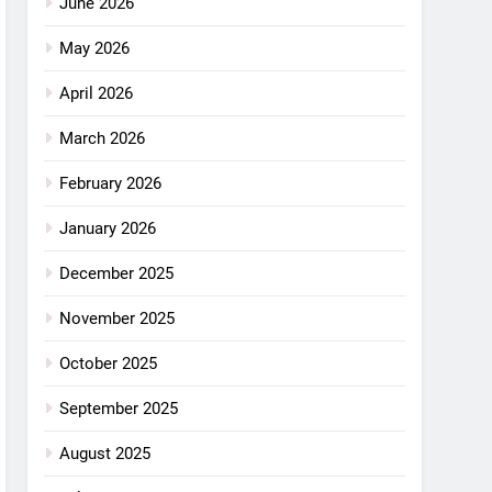
June 2026
May 2026
April 2026
March 2026
February 2026
January 2026
December 2025
November 2025
October 2025
September 2025
August 2025