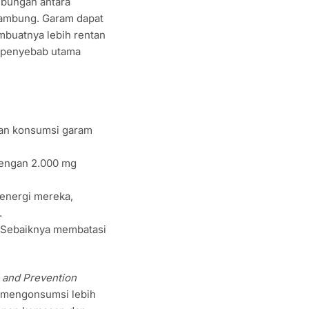
ubungan antara
lambung. Garam dapat
buatnya lebih rentan
 penyebab utama
man konsumsi garam
dengan 2.000 mg
energi mereka,
.
Sebaiknya membatasi
 and Prevention
 mengonsumsi lebih