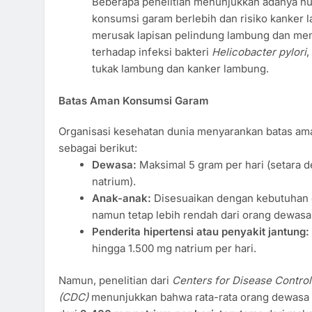
Beberapa penelitian menunjukkan adanya h
konsumsi garam berlebih dan risiko kanker 
merusak lapisan pelindung lambung dan mem
terhadap infeksi bakteri
Helicobacter pylori
,
tukak lambung dan kanker lambung.
Batas Aman Konsumsi Garam
Organisasi kesehatan dunia menyarankan batas a
sebagai berikut:
Dewasa:
Maksimal 5 gram per hari (setara 
natrium).
Anak-anak:
Disesuaikan dengan kebutuhan 
namun tetap lebih rendah dari orang dewasa
Penderita hipertensi atau penyakit jantung:
hingga 1.500 mg natrium per hari.
Namun, penelitian dari
Centers for Disease Control
(CDC)
menunjukkan bahwa rata-rata orang dewasa