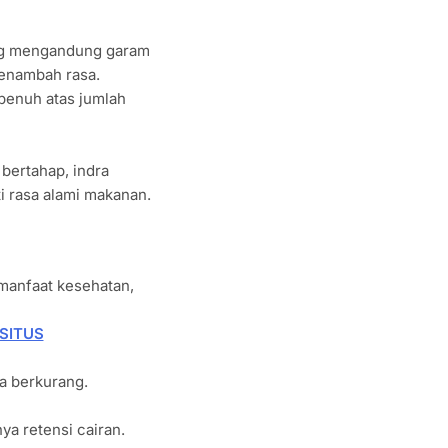
ng mengandung garam
penambah rasa.
penuh atas jumlah
bertahap, indra
i rasa alami makanan.
anfaat kesehatan,
SITUS
ja berkurang.
ya retensi cairan.