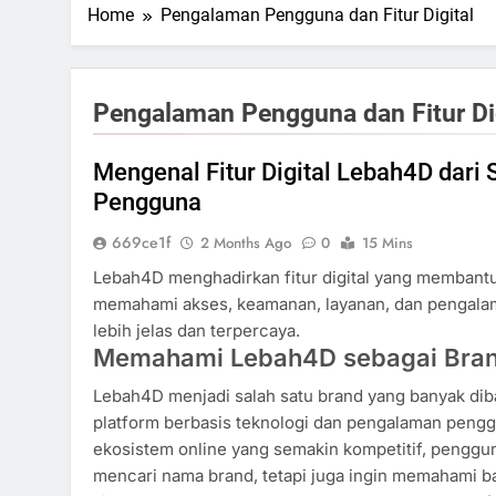
Home
Pengalaman Pengguna dan Fitur Digital
Pengalaman Pengguna dan Fitur Dig
Mengenal Fitur Digital Lebah4D dari
Pengguna
669ce1f
2 Months Ago
0
15 Mins
Lebah4D menghadirkan fitur digital yang memban
memahami akses, keamanan, layanan, dan pengala
lebih jelas dan terpercaya.
Memahami Lebah4D sebagai Brand
Lebah4D menjadi salah satu brand yang banyak di
platform berbasis teknologi dan pengalaman penggu
ekosistem online yang semakin kompetitif, penggun
mencari nama brand, tetapi juga ingin memahami ba