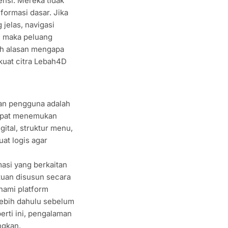
si. Mereka tidak
formasi dasar. Jika
jelas, navigasi
, maka peluang
ah alasan mengapa
kuat citra Lebah4D
kan pengguna adalah
dapat menemukan
ital, struktur menu,
uat logis agar
masi yang berkaitan
tuan disusun secara
hami platform
ebih dahulu sebelum
erti ini, pengalaman
ngkan.