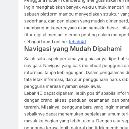
Pengguna modern cenderung mengutamakan efisien
ingin menghabiskan banyak waktu untuk mencari in
sebuah platform mampu menyediakan struktur yang 
sederhana, dan penjelasan yang mudah dimengerti
membangun kepercayaan akan semakin besar. Inil
fitur digital menjadi elemen penting dalam memper
sebagai brand online.
lebah4d
Navigasi yang Mudah Dipahami
Salah satu aspek pertama yang biasanya diperhati
navigasi. Navigasi yang baik membuat pengguna 
informasi tanpa kebingungan. Dalam pengalaman dig
tata letak informasi, dan alur penggunaan harus dib
pengguna merasa nyaman sejak awal.
Lebah4D dapat dipahami lebih positif apabila infor
dengan brand, akses, panduan, keamanan, dan ban
terarah. Misalnya, pengguna baru yang ingin mema
sebaiknya dapat menemukan penjelasan umum terl
masuk ke bagian yang lebih teknis. Dengan alur sep
pengguna terasa lebih natural dan tidak membingu