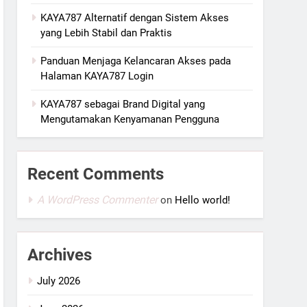
KAYA787 Alternatif dengan Sistem Akses
yang Lebih Stabil dan Praktis
Panduan Menjaga Kelancaran Akses pada
Halaman KAYA787 Login
KAYA787 sebagai Brand Digital yang
Mengutamakan Kenyamanan Pengguna
Recent Comments
A WordPress Commenter
on
Hello world!
Archives
July 2026