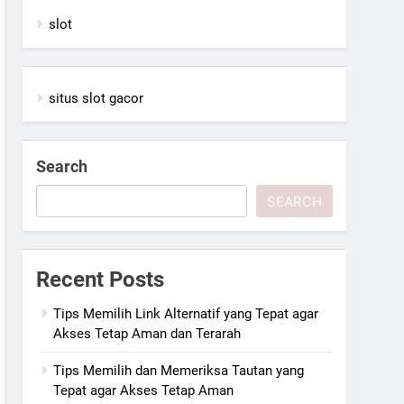
slot
situs slot gacor
Search
SEARCH
Recent Posts
Tips Memilih Link Alternatif yang Tepat agar
Akses Tetap Aman dan Terarah
Tips Memilih dan Memeriksa Tautan yang
Tepat agar Akses Tetap Aman