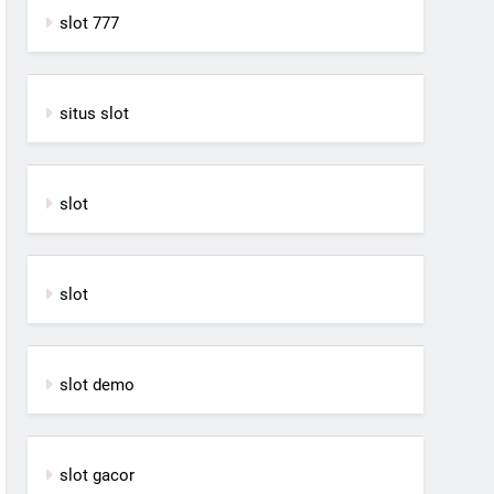
slot 777
situs slot
slot
slot
slot demo
slot gacor