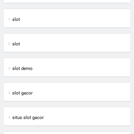
slot
slot
slot demo
slot gacor
situs slot gacor