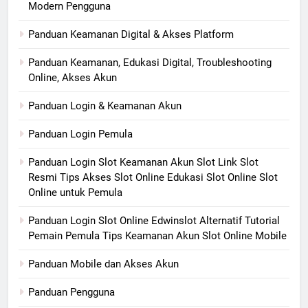
Modern Pengguna
Panduan Keamanan Digital & Akses Platform
Panduan Keamanan, Edukasi Digital, Troubleshooting
Online, Akses Akun
Panduan Login & Keamanan Akun
Panduan Login Pemula
Panduan Login Slot Keamanan Akun Slot Link Slot
Resmi Tips Akses Slot Online Edukasi Slot Online Slot
Online untuk Pemula
Panduan Login Slot Online Edwinslot Alternatif Tutorial
Pemain Pemula Tips Keamanan Akun Slot Online Mobile
Panduan Mobile dan Akses Akun
Panduan Pengguna