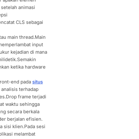
 setelah animasi
epsi
encatat CLS sebagai
atau main thread.Main
 memperlambat input
kur kejadian di mana
ilidetik.Semakin
hkan ketika hardware
.Front-end pada
situs
 analisis terhadap
es.Drop frame terjadi
at waktu sehingga
ing secara berkala
r berjalan efisien.
sisi klien.Pada sesi
likasi melambat