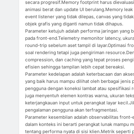
secara progresif.Memory footprint harus dievaluasi
animasi berat dan update UI berulang.Memory leak 
event listener yang tidak dilepas, canvas yang tidak
objek grafis yang diganti namun tidak dihapus.
Parameter ketujuh adalah performa jaringan yang
pada front-end.Telemetry memonitor latency, ukur
round-trip sebelum aset tampil di layar.Optimasi fr
soal rendering tetapi juga pengiriman resource.De
compression, dan caching yang tepat proses pengi
efisien sehingga tampilan lebih cepat bereaksi.
Parameter kedelapan adalah keterbacaan dan aksesib
yang baik harus mampu dilihat oleh berbagai jenis
pengguna dengan koneksi lambat atau spesifikasi r
juga menyentuh elemen kontras warna, ukuran teks
keterjangkauan input untuk perangkat layar kecil.Ji
pengalaman pengguna akan terfragmentasi.
Parameter kesembilan adalah observabilitas front-
dalam konteks ini berarti perangkat lunak mampu 
tentang performa nyata di sisi klien.Metrik seperti 