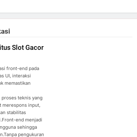
kasi
itus Slot Gacor
si front-end pada
s UI, interaksi
tuk memastikan
n proses teknis yang
t merespons input,
n stabilitas
i.Front-end menjadi
pengguna sehingga
kan.Tanpa pengukuran