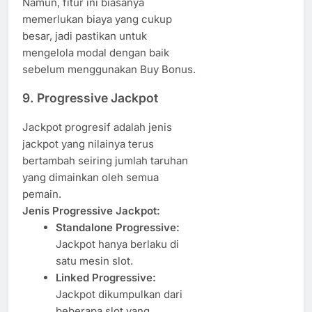
Namun, fitur ini biasanya
memerlukan biaya yang cukup
besar, jadi pastikan untuk
mengelola modal dengan baik
sebelum menggunakan Buy Bonus.
9. Progressive Jackpot
Jackpot progresif adalah jenis
jackpot yang nilainya terus
bertambah seiring jumlah taruhan
yang dimainkan oleh semua
pemain.
Jenis Progressive Jackpot:
Standalone Progressive:
Jackpot hanya berlaku di
satu mesin slot.
Linked Progressive:
Jackpot dikumpulkan dari
beberapa slot yang