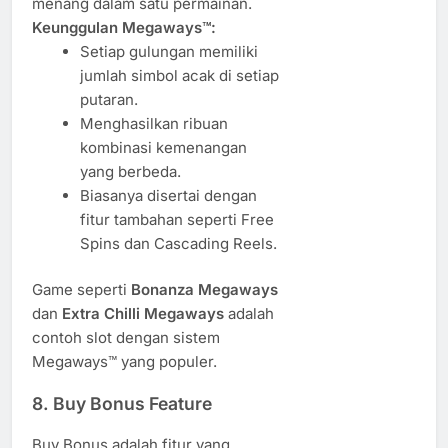
menang dalam satu permainan.
Keunggulan Megaways™:
Setiap gulungan memiliki
jumlah simbol acak di setiap
putaran.
Menghasilkan ribuan
kombinasi kemenangan
yang berbeda.
Biasanya disertai dengan
fitur tambahan seperti Free
Spins dan Cascading Reels.
Game seperti
Bonanza Megaways
dan
Extra Chilli Megaways
adalah
contoh slot dengan sistem
Megaways™ yang populer.
8. Buy Bonus Feature
Buy Bonus adalah fitur yang