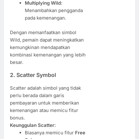
Multiplying Wild:
Menambahkan pengganda
pada kemenangan.
Dengan memanfaatkan simbol
Wild, pemain dapat meningkatkan
kemungkinan mendapatkan
kombinasi kemenangan yang lebih
besar.
2. Scatter Symbol
Scatter adalah simbol yang tidak
perlu berada dalam garis
pembayaran untuk memberikan
kemenangan atau memicu fitur
bonus.
Keunggulan Scatter:
Biasanya memicu fitur
Free