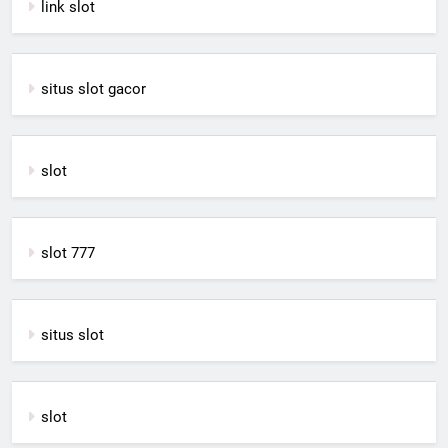
link slot
situs slot gacor
slot
slot 777
situs slot
slot