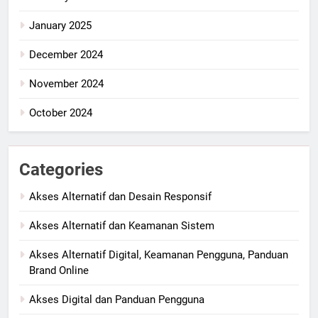
January 2025
December 2024
November 2024
October 2024
Categories
Akses Alternatif dan Desain Responsif
Akses Alternatif dan Keamanan Sistem
Akses Alternatif Digital, Keamanan Pengguna, Panduan
Brand Online
Akses Digital dan Panduan Pengguna