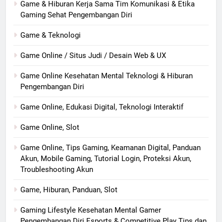
Game & Hiburan Kerja Sama Tim Komunikasi & Etika
Gaming Sehat Pengembangan Diri
Game & Teknologi
Game Online / Situs Judi / Desain Web & UX
Game Online Kesehatan Mental Teknologi & Hiburan
Pengembangan Diri
Game Online, Edukasi Digital, Teknologi Interaktif
Game Online, Slot
Game Online, Tips Gaming, Keamanan Digital, Panduan
Akun, Mobile Gaming, Tutorial Login, Proteksi Akun,
Troubleshooting Akun
Game, Hiburan, Panduan, Slot
Gaming Lifestyle Kesehatan Mental Gamer
Pengembangan Diri Esports & Competitive Play Tips dan