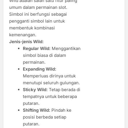
Wild adalah salah satu fitur paling
umum dalam permainan slot.
Simbol ini berfungsi sebagai
pengganti simbol lain untuk
membentuk kombinasi
kemenangan.
Jenis-jenis Wild:
Regular Wild:
Menggantikan
simbol biasa di dalam
permainan.
Expanding Wild:
Memperluas dirinya untuk
menutupi seluruh gulungan.
Sticky Wild:
Tetap berada di
tempatnya untuk beberapa
putaran.
Shifting Wild:
Pindah ke
posisi berbeda setiap
putaran.