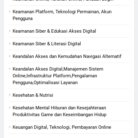
Keamanan Platform, Teknologi Permainan, Akun
Pengguna
Keamanan Siber & Edukasi Akses Digital
Keamanan Siber & Literasi Digital
Keandalan Akses dan Kemudahan Navigasi Alternatif
Keandalan Akses Digital,Manajemen Sistem
Online,Infrastruktur Platform,Pengalaman
Pengguna,Optimalisasi Layanan
Kesehatan & Nutrisi
Kesehatan Mental Hiburan dan Kesejahteraan
Produktivitas Game dan Keseimbangan Hidup
Keuangan Digital, Teknologi, Pembayaran Online