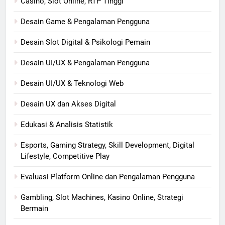
Casino, Slot Online, RTP Tinggi
Desain Game & Pengalaman Pengguna
Desain Slot Digital & Psikologi Pemain
Desain UI/UX & Pengalaman Pengguna
Desain UI/UX & Teknologi Web
Desain UX dan Akses Digital
Edukasi & Analisis Statistik
Esports, Gaming Strategy, Skill Development, Digital
Lifestyle, Competitive Play
Evaluasi Platform Online dan Pengalaman Pengguna
Gambling, Slot Machines, Kasino Online, Strategi
Bermain