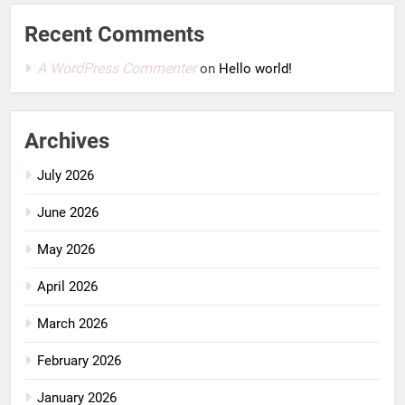
Recent Comments
A WordPress Commenter
on
Hello world!
Archives
July 2026
June 2026
May 2026
April 2026
March 2026
February 2026
January 2026