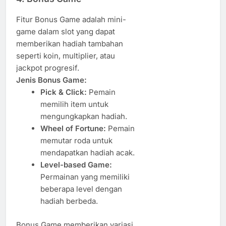
Fitur Bonus Game adalah mini-
game dalam slot yang dapat
memberikan hadiah tambahan
seperti koin, multiplier, atau
jackpot progresif.
Jenis Bonus Game:
Pick & Click:
Pemain
memilih item untuk
mengungkapkan hadiah.
Wheel of Fortune:
Pemain
memutar roda untuk
mendapatkan hadiah acak.
Level-based Game:
Permainan yang memiliki
beberapa level dengan
hadiah berbeda.
Bonus Game memberikan variasi