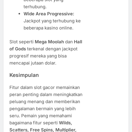
terhubung.
Wide Area Progressive:
Jackpot yang terhubung ke
beberapa kasino online.
Slot seperti
Mega Moolah
dan
Hall
of Gods
terkenal dengan jackpot
progresif mereka yang bisa
mencapai jutaan dolar.
Kesimpulan
Fitur dalam slot gacor memainkan
peran penting dalam meningkatkan
peluang menang dan memberikan
pengalaman bermain yang lebih
seru. Pemain yang memahami
bagaimana fitur seperti
Wilds,
Scatters, Free Spins, Multiplier,