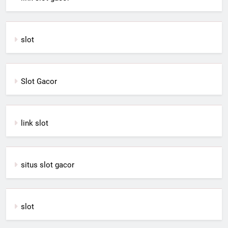
slot
Slot Gacor
link slot
situs slot gacor
slot