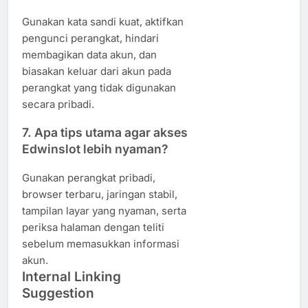
Gunakan kata sandi kuat, aktifkan
pengunci perangkat, hindari
membagikan data akun, dan
biasakan keluar dari akun pada
perangkat yang tidak digunakan
secara pribadi.
7. Apa tips utama agar akses
Edwinslot lebih nyaman?
Gunakan perangkat pribadi,
browser terbaru, jaringan stabil,
tampilan layar yang nyaman, serta
periksa halaman dengan teliti
sebelum memasukkan informasi
akun.
Internal Linking
Suggestion