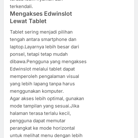
terkendali.
Mengakses Edwinslot
Lewat Tablet
Tablet sering menjadi pilihan
tengah antara smartphone dan
laptop.Layarnya lebih besar dari
ponsel, tetapi tetap mudah
dibawa.Pengguna yang mengakses
Edwinslot melalui tablet dapat
memperoleh pengalaman visual
yang lebih lapang tanpa harus
menggunakan komputer.
Agar akses lebih optimal, gunakan
mode tampilan yang sesuai.Jika
halaman terasa terlalu kecil,
pengguna dapat memutar
perangkat ke mode horizontal
untuk melihat menu dengan lebih