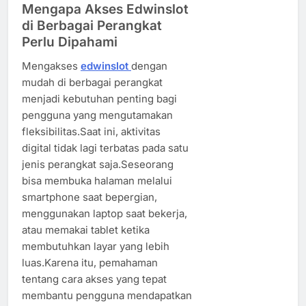
Mengapa Akses Edwinslot
di Berbagai Perangkat
Perlu Dipahami
Mengakses
edwinslot
dengan
mudah di berbagai perangkat
menjadi kebutuhan penting bagi
pengguna yang mengutamakan
fleksibilitas.Saat ini, aktivitas
digital tidak lagi terbatas pada satu
jenis perangkat saja.Seseorang
bisa membuka halaman melalui
smartphone saat bepergian,
menggunakan laptop saat bekerja,
atau memakai tablet ketika
membutuhkan layar yang lebih
luas.Karena itu, pemahaman
tentang cara akses yang tepat
membantu pengguna mendapatkan