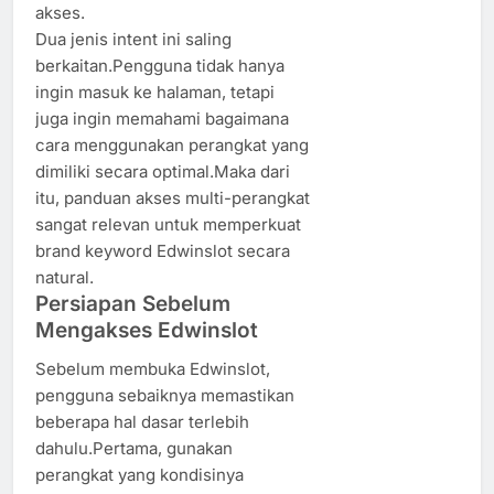
akses.
Dua jenis intent ini saling
berkaitan.Pengguna tidak hanya
ingin masuk ke halaman, tetapi
juga ingin memahami bagaimana
cara menggunakan perangkat yang
dimiliki secara optimal.Maka dari
itu, panduan akses multi-perangkat
sangat relevan untuk memperkuat
brand keyword Edwinslot secara
natural.
Persiapan Sebelum
Mengakses Edwinslot
Sebelum membuka Edwinslot,
pengguna sebaiknya memastikan
beberapa hal dasar terlebih
dahulu.Pertama, gunakan
perangkat yang kondisinya