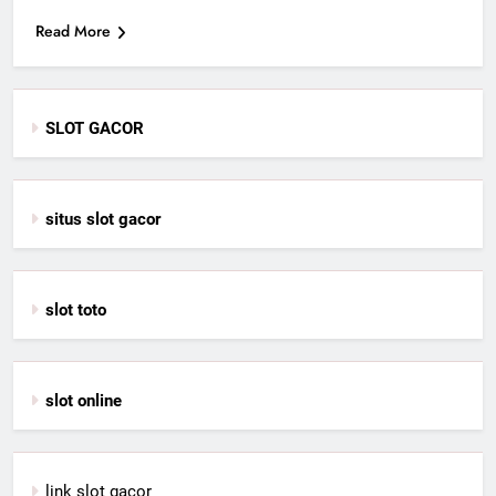
Read More
SLOT GACOR
situs slot gacor
slot toto
slot online
link slot gacor