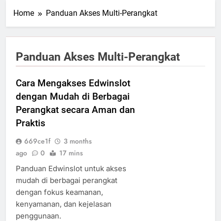
Home
Panduan Akses Multi-Perangkat
Panduan Akses Multi-Perangkat
Cara Mengakses Edwinslot
dengan Mudah di Berbagai
Perangkat secara Aman dan
Praktis
669ce1f
3 months
ago
0
17 mins
Panduan Edwinslot untuk akses
mudah di berbagai perangkat
dengan fokus keamanan,
kenyamanan, dan kejelasan
penggunaan.