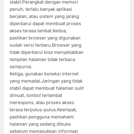
stabil.Perangkat dengan memori
penuh, terlalu banyak aplikasi
berjalan, atau sistem yang jarang
diperbarui dapat membuat proses
akses terasa lambat.Kedua,
pastikan browser yang digunakan
sudah versi terbaru.Browser yang
tidak diperbarui bisa menyebabkan
tampilan halaman tidak terbaca
sempurna.
Ketiga, gunakan koneksi internet
yang memadai.Jaringan yang tidak
stabil dapat membuat halaman sulit
dimuat, tombol terlambat
merespons, atau proses akses
terasa terputus-putus.Keempat,
pastikan pengguna memahami
halaman yang sedang dibuka
sebelum memasukkan informasi