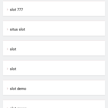
slot 777
situs slot
slot
slot
slot demo