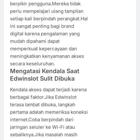
berpikir pengguna.Mereka tidak
perlu mempelajari ulang tampilan
setiap kali berpindah perangkat.Hal
ini sangat penting bagi brand
digital karena pengalaman yang
mudah dipahami dapat
memperkuat kepercayaan dan
meningkatkan kenyamanan akses
secara keseluruhan.
Mengatasi Kendala Saat
Edwinslot Sulit Dibuka
Kendala akses dapat terjadi karena
berbagai faktor.Jika Edwinslot
terasa lambat dibuka, langkah
pertama adalah memeriksa koneksi
internet.Coba berpindah dari
jaringan seluler ke Wi-Fi atau
sebaliknya.Jika masalah masih