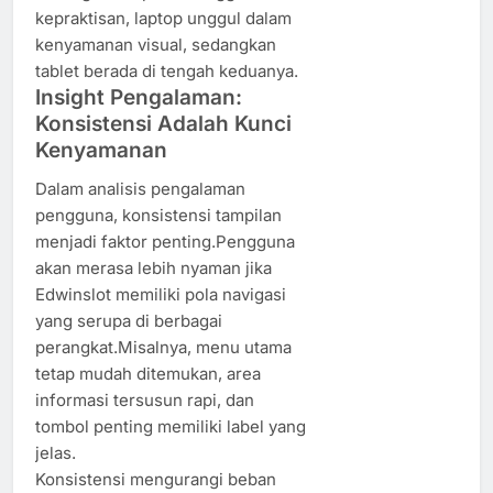
kepraktisan, laptop unggul dalam
kenyamanan visual, sedangkan
tablet berada di tengah keduanya.
Insight Pengalaman:
Konsistensi Adalah Kunci
Kenyamanan
Dalam analisis pengalaman
pengguna, konsistensi tampilan
menjadi faktor penting.Pengguna
akan merasa lebih nyaman jika
Edwinslot memiliki pola navigasi
yang serupa di berbagai
perangkat.Misalnya, menu utama
tetap mudah ditemukan, area
informasi tersusun rapi, dan
tombol penting memiliki label yang
jelas.
Konsistensi mengurangi beban