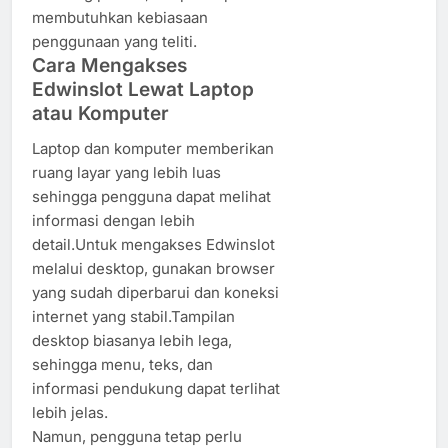
membutuhkan kebiasaan
penggunaan yang teliti.
Cara Mengakses
Edwinslot Lewat Laptop
atau Komputer
Laptop dan komputer memberikan
ruang layar yang lebih luas
sehingga pengguna dapat melihat
informasi dengan lebih
detail.Untuk mengakses Edwinslot
melalui desktop, gunakan browser
yang sudah diperbarui dan koneksi
internet yang stabil.Tampilan
desktop biasanya lebih lega,
sehingga menu, teks, dan
informasi pendukung dapat terlihat
lebih jelas.
Namun, pengguna tetap perlu