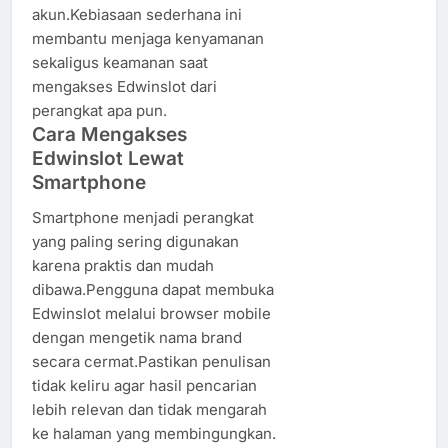
akun.Kebiasaan sederhana ini
membantu menjaga kenyamanan
sekaligus keamanan saat
mengakses Edwinslot dari
perangkat apa pun.
Cara Mengakses
Edwinslot Lewat
Smartphone
Smartphone menjadi perangkat
yang paling sering digunakan
karena praktis dan mudah
dibawa.Pengguna dapat membuka
Edwinslot melalui browser mobile
dengan mengetik nama brand
secara cermat.Pastikan penulisan
tidak keliru agar hasil pencarian
lebih relevan dan tidak mengarah
ke halaman yang membingungkan.