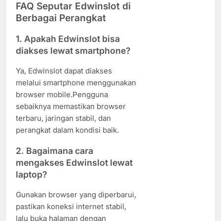
FAQ Seputar Edwinslot di
Berbagai Perangkat
1. Apakah Edwinslot bisa
diakses lewat smartphone?
Ya, Edwinslot dapat diakses
melalui smartphone menggunakan
browser mobile.Pengguna
sebaiknya memastikan browser
terbaru, jaringan stabil, dan
perangkat dalam kondisi baik.
2. Bagaimana cara
mengakses Edwinslot lewat
laptop?
Gunakan browser yang diperbarui,
pastikan koneksi internet stabil,
lalu buka halaman dengan