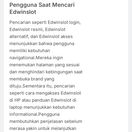
Pengguna Saat Mencari
Edwinslot
Pencarian seperti Edwinslot login,
Edwinslot resmi, Edwinslot
alternatif, dan Edwinslot akses
menunjukkan bahwa pengguna
memiliki kebutuhan
navigational.Mereka ingin
menemukan halaman yang sesuai
dan menghindari kebingungan saat
membuka brand yang
dituju.Sementara itu, pencarian
seperti cara mengakses Edwinslot
di HP atau panduan Edwinslot di
laptop menunjukkan kebutuhan
informational.Pengguna
membutuhkan penjelasan sebelum
merasa yakin untuk melanjutkan