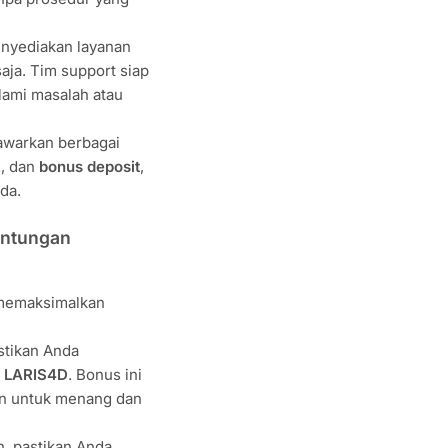
yediakan layanan
ja. Tim support siap
ami masalah atau
warkan berbagai
k
, dan
bonus deposit
,
da.
untungan
 memaksimalkan
stikan Anda
i
LARIS4D
. Bonus ini
n untuk menang dan
, pastikan Anda