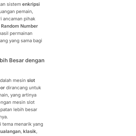
an sistem
enkripsi
euangan pemain,
i ancaman pihak
i
Random Number
asil permainan
uang yang sama bagi
ebih Besar dengan
dalah mesin
slot
cor
dirancang untuk
in, yang artinya
engan mesin slot
patan lebih besar
nya.
i tema menarik yang
tualangan
,
klasik
,