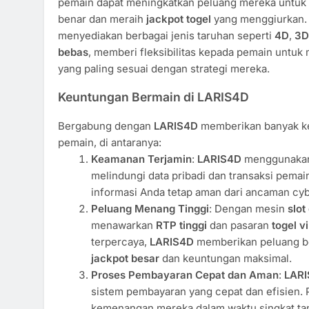
pemain dapat meningkatkan peluang mereka untuk
benar dan meraih
jackpot togel
yang menggiurkan
menyediakan berbagai jenis taruhan seperti
4D
,
3D
bebas
, memberi fleksibilitas kepada pemain untuk 
yang paling sesuai dengan strategi mereka.
Keuntungan Bermain di LARIS4D
Bergabung dengan
LARIS4D
memberikan banyak ke
pemain, di antaranya:
Keamanan Terjamin
:
LARIS4D
menggunaka
melindungi data pribadi dan transaksi pema
informasi Anda tetap aman dari ancaman cyb
Peluang Menang Tinggi
: Dengan mesin
slot
menawarkan
RTP tinggi
dan pasaran
togel v
terpercaya,
LARIS4D
memberikan peluang be
jackpot besar
dan keuntungan maksimal.
Proses Pembayaran Cepat dan Aman
:
LAR
sistem pembayaran yang cepat dan efisien.
kemenangan mereka dalam waktu singkat ta