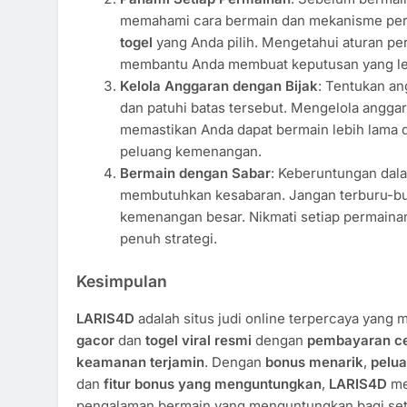
memahami cara bermain dan mekanisme pe
togel
yang Anda pilih. Mengetahui aturan pe
membantu Anda membuat keputusan yang leb
Kelola Anggaran dengan Bijak
: Tentukan a
dan patuhi batas tersebut. Mengelola angga
memastikan Anda dapat bermain lebih lama 
peluang kemenangan.
Bermain dengan Sabar
: Keberuntungan dal
membutuhkan kesabaran. Jangan terburu-b
kemenangan besar. Nikmati setiap permaina
penuh strategi.
Kesimpulan
LARIS4D
adalah situs judi online terpercaya yan
gacor
dan
togel viral resmi
dengan
pembayaran c
keamanan terjamin
. Dengan
bonus menarik
,
pelua
dan
fitur bonus yang menguntungkan
,
LARIS4D
me
pengalaman bermain yang menguntungkan bagi seti