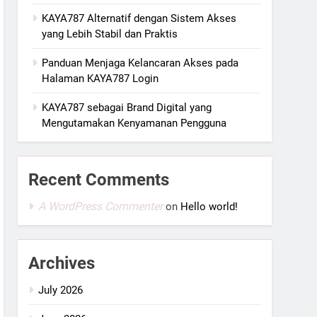
KAYA787 Alternatif dengan Sistem Akses
yang Lebih Stabil dan Praktis
Panduan Menjaga Kelancaran Akses pada
Halaman KAYA787 Login
KAYA787 sebagai Brand Digital yang
Mengutamakan Kenyamanan Pengguna
Recent Comments
A WordPress Commenter
on
Hello world!
Archives
July 2026