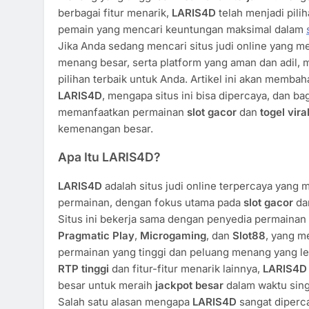
berbagai fitur menarik,
LARIS4D
telah menjadi pili
pemain yang mencari keuntungan maksimal dalam
Jika Anda sedang mencari situs judi online yang 
menang besar, serta platform yang aman dan adil,
pilihan terbaik untuk Anda. Artikel ini akan membaha
LARIS4D
, mengapa situs ini bisa dipercaya, dan b
memanfaatkan permainan
slot gacor
dan
togel vira
kemenangan besar.
Apa Itu LARIS4D?
LARIS4D
adalah situs judi online terpercaya yang
permainan, dengan fokus utama pada
slot gacor
da
Situs ini bekerja sama dengan penyedia permainan
Pragmatic Play
,
Microgaming
, dan
Slot88
, yang m
permainan yang tinggi dan peluang menang yang le
RTP tinggi
dan fitur-fitur menarik lainnya,
LARIS4D
besar untuk meraih
jackpot besar
dalam waktu sing
Salah satu alasan mengapa
LARIS4D
sangat diperc