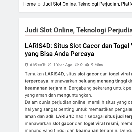
Home
Judi Slot Online, Teknologi Perjudian, Plat
Judi Slot Online, Teknologi Perjudi
LARIS4D: Situs Slot Gacor dan Togel 
yang Bisa Anda Percaya
669ce1f
1 Year Ago
0
9 Mins
Temukan
LARIS4D
, situs
slot gacor
dan
togel viral
terpercaya
, menawarkan
peluang menang tinggi
d
keamanan terjamin
. Bergabung sekarang untuk p
yang aman dan menguntungkan.
Dalam dunia perjudian online, memilih situs yang d
hal yang sangat penting untuk memastikan pengal
aman dan adil.
LARIS4D
hadir sebagai
situs judi te
menawarkan
slot gacor
dan
togel viral resmi
, mem
menang yang tinggi dan
keamanan terjamin
. Den