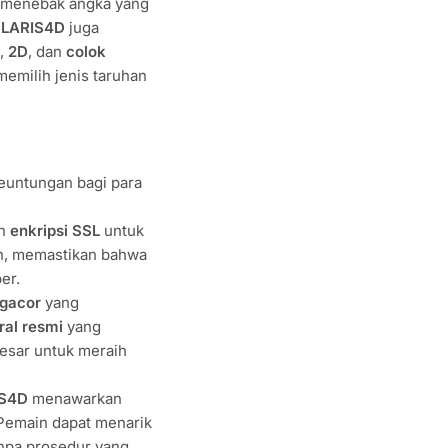
 menebak angka yang
.
LARIS4D
juga
,
2D
, dan
colok
memilih jenis taruhan
untungan bagi para
n
enkripsi SSL
untuk
in, memastikan bahwa
er.
 gacor
yang
iral resmi
yang
sar untuk meraih
IS4D
menawarkan
 Pemain dapat menarik
npa prosedur yang