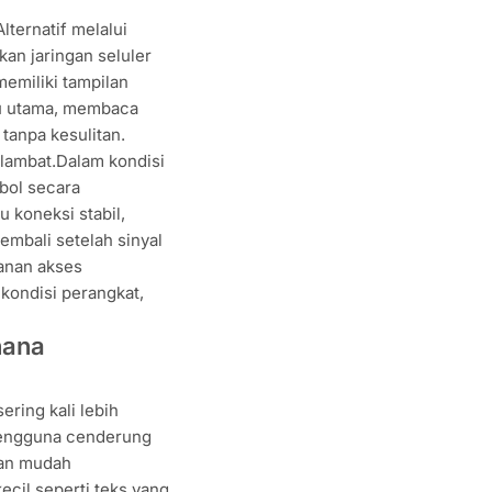
ernatif melalui
an jaringan seluler
emiliki tampilan
u utama, membaca
tanpa kesulitan.
 lambat.Dalam kondisi
bol secara
 koneksi stabil,
embali setelah sinyal
anan akses
 kondisi perangkat,
hana
ering kali lebih
.Pengguna cenderung
dan mudah
cil seperti teks yang