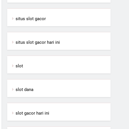
situs slot gacor
situs slot gacor hari ini
slot
slot dana
slot gacor hari ini