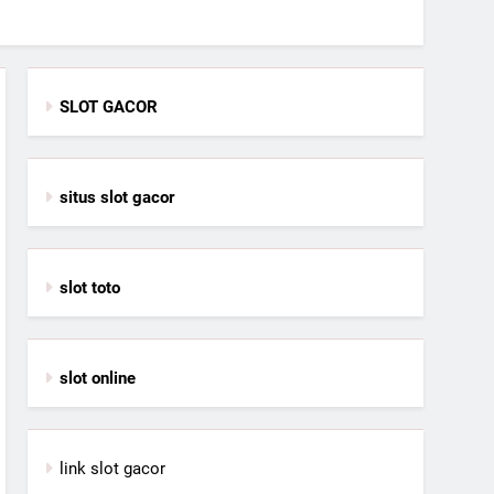
SLOT GACOR
situs slot gacor
slot toto
slot online
link slot gacor