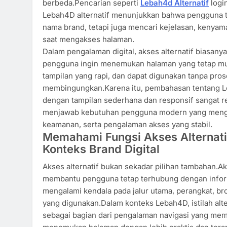
berbeda.Pencarian seperti
Lebah4d Alternatif
logi
Lebah4D alternatif menunjukkan bahwa pengguna t
nama brand, tetapi juga mencari kejelasan, kenyam
saat mengakses halaman.
Dalam pengalaman digital, akses alternatif biasanya 
pengguna ingin menemukan halaman yang tetap mu
tampilan yang rapi, dan dapat digunakan tanpa pro
membingungkan.Karena itu, pembahasan tentang L
dengan tampilan sederhana dan responsif sangat r
menjawab kebutuhan pengguna modern yang mengu
keamanan, serta pengalaman akses yang stabil.
Memahami Fungsi Akses Alternati
Konteks Brand Digital
Akses alternatif bukan sekadar pilihan tambahan.Ak
membantu pengguna tetap terhubung dengan inform
mengalami kendala pada jalur utama, perangkat, bro
yang digunakan.Dalam konteks Lebah4D, istilah alte
sebagai bagian dari pengalaman navigasi yang m