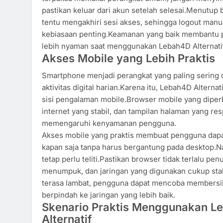
pastikan keluar dari akun setelah selesai.Menutup
tentu mengakhiri sesi akses, sehingga logout manu
kebiasaan penting.Keamanan yang baik membantu
lebih nyaman saat menggunakan Lebah4D Alternati
Akses Mobile yang Lebih Praktis
Smartphone menjadi perangkat yang paling sering
aktivitas digital harian.Karena itu, Lebah4D Alternat
sisi pengalaman mobile.Browser mobile yang diperb
internet yang stabil, dan tampilan halaman yang re
memengaruhi kenyamanan pengguna.
Akses mobile yang praktis membuat pengguna da
kapan saja tanpa harus bergantung pada desktop.
tetap perlu teliti.Pastikan browser tidak terlalu pen
menumpuk, dan jaringan yang digunakan cukup stab
terasa lambat, pengguna dapat mencoba membersi
berpindah ke jaringan yang lebih baik.
Skenario Praktis Menggunakan L
Alternatif