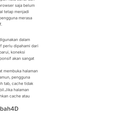
 browser saja belum
al tetap menjadi
 pengguna merasa
f.
 digunakan dalam
if perlu dipahami dari
arui, koneksi
sponsif akan sangat
pat membuka halaman
Namun, pengguna
uh tab, cache tidak
il.Jika halaman
hkan cache atau
ebah4D