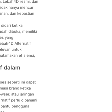
n, Lebah4D resmi, dan
idak hanya mencari
anan, dan kepastian
dicari ketika
dah dibuka, memiliki
ses yang
ebah4D Alternatif
elevan untuk
tamakan efisiensi,
f dalam
ses seperti ini dapat
asi brand ketika
wser, atau jaringan
rnatif perlu dipahami
embantu pengguna