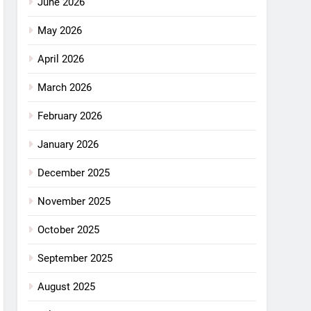
June 2026
May 2026
April 2026
March 2026
February 2026
January 2026
December 2025
November 2025
October 2025
September 2025
August 2025