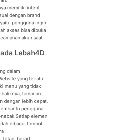
rah.
a memiliki intent
suai dengan brand
 yaitu pengguna ingin
h akses bisa dibuka
keamanan akun saat
pada Lebah4D
ing dalam
bsite yang terlalu
ki menu yang tidak
baliknya, tampilan
dengan lebih cepat.
 membantu pengguna
-nebak.Setiap elemen
udah dibaca, tombol
ra
 tetapi berarti