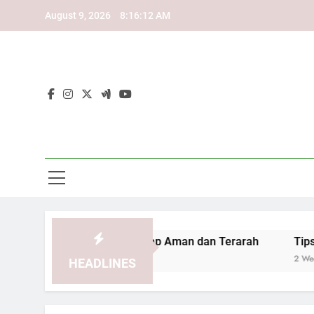
Skip
August 9, 2026
8:16:13 AM
to
content
Pet
Dapatkan 
pat agar Akses Tetap Aman dan Terarah
Tips Memilih da
2 Weeks Ago
HEADLINES