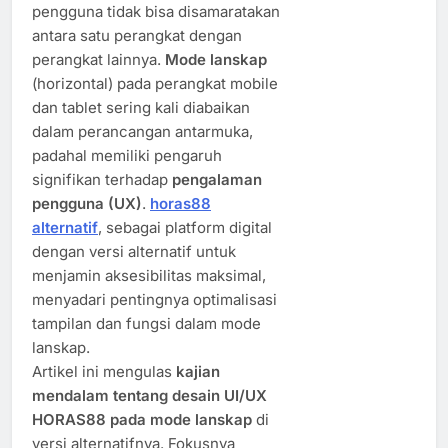
pengguna tidak bisa disamaratakan
antara satu perangkat dengan
perangkat lainnya.
Mode lanskap
(horizontal) pada perangkat mobile
dan tablet sering kali diabaikan
dalam perancangan antarmuka,
padahal memiliki pengaruh
signifikan terhadap
pengalaman
pengguna (UX)
.
horas88
alternatif
, sebagai platform digital
dengan versi alternatif untuk
menjamin aksesibilitas maksimal,
menyadari pentingnya optimalisasi
tampilan dan fungsi dalam mode
lanskap.
Artikel ini mengulas
kajian
mendalam tentang desain UI/UX
HORAS88 pada mode lanskap
di
versi alternatifnya. Fokusnya