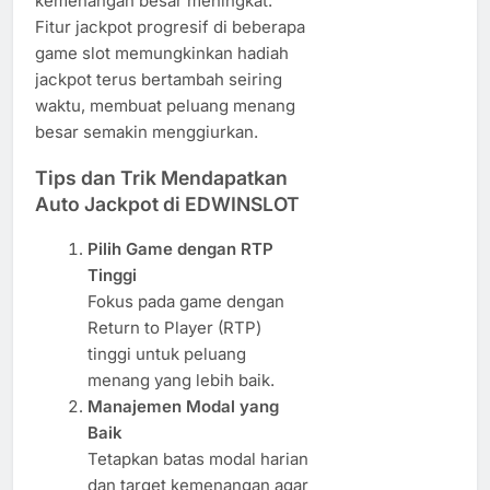
kemenangan besar meningkat.
Fitur jackpot progresif di beberapa
game slot memungkinkan hadiah
jackpot terus bertambah seiring
waktu, membuat peluang menang
besar semakin menggiurkan.
Tips dan Trik Mendapatkan
Auto Jackpot di EDWINSLOT
Pilih Game dengan RTP
Tinggi
Fokus pada game dengan
Return to Player (RTP)
tinggi untuk peluang
menang yang lebih baik.
Manajemen Modal yang
Baik
Tetapkan batas modal harian
dan target kemenangan agar