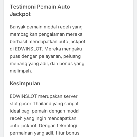
Testimoni Pemain Auto
Jackpot
Banyak pemain modal receh yang
membagikan pengalaman mereka
berhasil mendapatkan auto jackpot
di EDWINSLOT. Mereka mengaku
puas dengan pelayanan, peluang
menang yang adil, dan bonus yang
melimpah.
Kesimpulan
EDWINSLOT merupakan server
slot gacor Thailand yang sangat
ideal bagi pemain dengan modal
receh yang ingin mendapatkan
auto jackpot. Dengan teknologi
permainan yang adil, fitur bonus