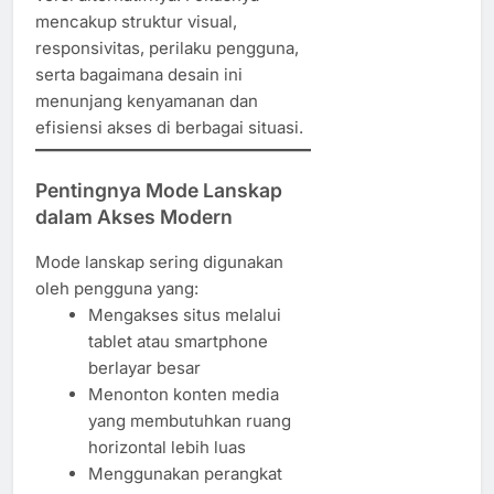
mencakup struktur visual,
responsivitas, perilaku pengguna,
serta bagaimana desain ini
menunjang kenyamanan dan
efisiensi akses di berbagai situasi.
Pentingnya Mode Lanskap
dalam Akses Modern
Mode lanskap sering digunakan
oleh pengguna yang:
Mengakses situs melalui
tablet atau smartphone
berlayar besar
Menonton konten media
yang membutuhkan ruang
horizontal lebih luas
Menggunakan perangkat