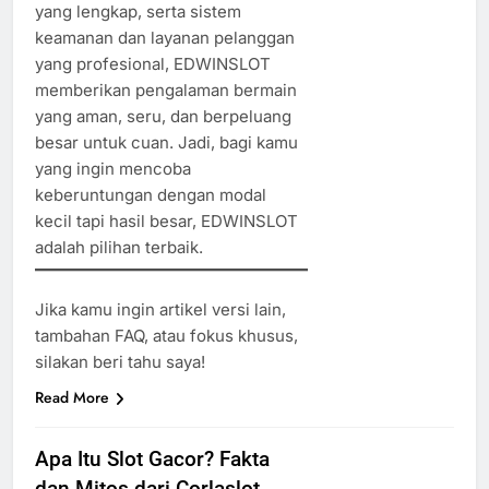
yang lengkap, serta sistem
keamanan dan layanan pelanggan
yang profesional, EDWINSLOT
memberikan pengalaman bermain
yang aman, seru, dan berpeluang
besar untuk cuan. Jadi, bagi kamu
yang ingin mencoba
keberuntungan dengan modal
kecil tapi hasil besar, EDWINSLOT
adalah pilihan terbaik.
Jika kamu ingin artikel versi lain,
tambahan FAQ, atau fokus khusus,
silakan beri tahu saya!
Read More
Apa Itu Slot Gacor? Fakta
dan Mitos dari Corlaslot