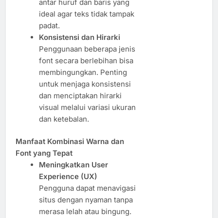
antar huruf dan baris yang
ideal agar teks tidak tampak
padat.
Konsistensi dan Hirarki
Penggunaan beberapa jenis
font secara berlebihan bisa
membingungkan. Penting
untuk menjaga konsistensi
dan menciptakan hirarki
visual melalui variasi ukuran
dan ketebalan.
Manfaat Kombinasi Warna dan
Font yang Tepat
Meningkatkan User
Experience (UX)
Pengguna dapat menavigasi
situs dengan nyaman tanpa
merasa lelah atau bingung.