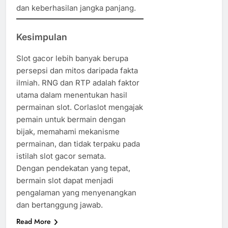
dan keberhasilan jangka panjang.
Kesimpulan
Slot gacor lebih banyak berupa
persepsi dan mitos daripada fakta
ilmiah. RNG dan RTP adalah faktor
utama dalam menentukan hasil
permainan slot. Corlaslot mengajak
pemain untuk bermain dengan
bijak, memahami mekanisme
permainan, dan tidak terpaku pada
istilah slot gacor semata.
Dengan pendekatan yang tepat,
bermain slot dapat menjadi
pengalaman yang menyenangkan
dan bertanggung jawab.
Read More