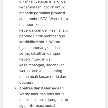
dikaitkan dengan energi dan
kegembiraan, cocok untuk
menarik perhatian promosi
atau tombol CTA. Warna biru
memberi kesan
kepercayaan dan keamanan,
penting untuk membangun
kredibilitas situs. Warna
hijau menenangkan dan
sering dikaitkan dengan
keberuntungan dan
keseimbangan, sedangkan
warna oranye dan kuning
menambah kesan ceria dan
optimis.
Kontras dan Keterbacaan
Warna latar dan teks harus
memiliki kontras yang cukup
agar informasi mudah