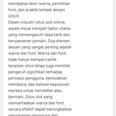
membahas teori warna, pemilihan
font, dan praktik terbaik desain
UI/UX.
Dalam industri situs slot online,
aspek visual menjadi faktor utama
yang memengaruhi daya tarik dan
kenyamanan pemain. Dua elemen
desain yang sangat penting adalah
warna dan font. Warna dan font
tidak hanya mempercantik
tampilan situs tetapi juga memiliki
pengaruh signifikan terhadap
persepsi pengguna, kemudahan
membaca, dan bahkan keputusan
mereka untuk mendaftar atau
bermain. Situs slot yang
memanfaatkan warna dan font
secara efektif dapat meningkatkan
pengalaman pengguna dan