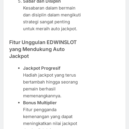
Sabar dan Disiplin
Kesabaran dalam bermain
dan disiplin dalam mengikuti
strategi sangat penting
untuk meraih auto jackpot.
Fitur Unggulan EDWINSLOT
yang Mendukung Auto
Jackpot
Jackpot Progresif
Hadiah jackpot yang terus
bertambah hingga seorang
pemain berhasil
memenangkannya.
Bonus Multiplier
Fitur pengganda
kemenangan yang dapat
meningkatkan nilai jackpot