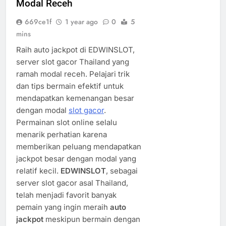
Modal Receh
669ce1f
1 year ago
0
5
mins
Raih auto jackpot di EDWINSLOT,
server slot gacor Thailand yang
ramah modal receh. Pelajari trik
dan tips bermain efektif untuk
mendapatkan kemenangan besar
dengan modal
slot gacor
.
Permainan slot online selalu
menarik perhatian karena
memberikan peluang mendapatkan
jackpot besar dengan modal yang
relatif kecil.
EDWINSLOT
, sebagai
server slot gacor asal Thailand,
telah menjadi favorit banyak
pemain yang ingin meraih
auto
jackpot
meskipun bermain dengan