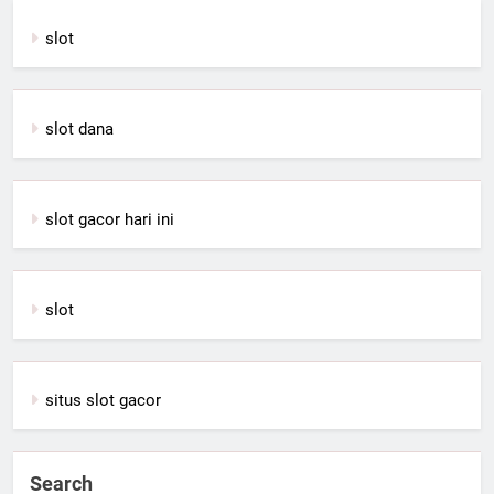
slot
slot dana
slot gacor hari ini
slot
situs slot gacor
Search