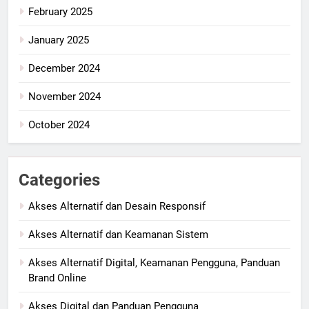
February 2025
January 2025
December 2024
November 2024
October 2024
Categories
Akses Alternatif dan Desain Responsif
Akses Alternatif dan Keamanan Sistem
Akses Alternatif Digital, Keamanan Pengguna, Panduan
Brand Online
Akses Digital dan Panduan Pengguna