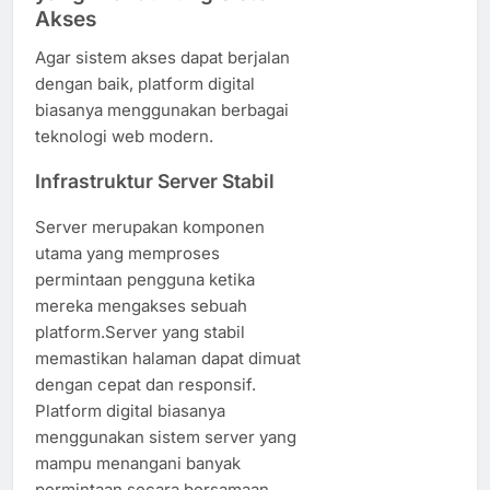
Akses
Agar sistem akses dapat berjalan
dengan baik, platform digital
biasanya menggunakan berbagai
teknologi web modern.
Infrastruktur Server Stabil
Server merupakan komponen
utama yang memproses
permintaan pengguna ketika
mereka mengakses sebuah
platform.Server yang stabil
memastikan halaman dapat dimuat
dengan cepat dan responsif.
Platform digital biasanya
menggunakan sistem server yang
mampu menangani banyak
permintaan secara bersamaan