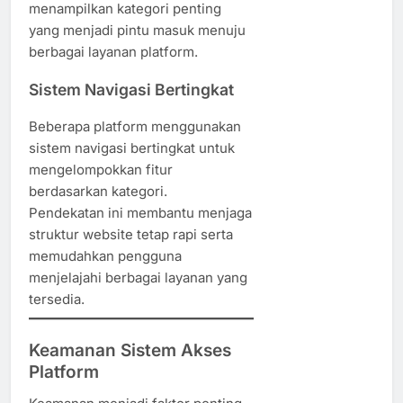
menampilkan kategori penting
yang menjadi pintu masuk menuju
berbagai layanan platform.
Sistem Navigasi Bertingkat
Beberapa platform menggunakan
sistem navigasi bertingkat untuk
mengelompokkan fitur
berdasarkan kategori.
Pendekatan ini membantu menjaga
struktur website tetap rapi serta
memudahkan pengguna
menjelajahi berbagai layanan yang
tersedia.
Keamanan Sistem Akses
Platform