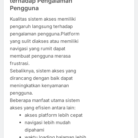
terhadap Pengalaman
Pengguna
Kualitas sistem akses memiliki
pengaruh langsung terhadap
pengalaman pengguna.Platform
yang sulit diakses atau memiliki
navigasi yang rumit dapat
membuat pengguna merasa
frustrasi.
Sebaliknya, sistem akses yang
dirancang dengan baik dapat
meningkatkan kenyamanan
pengguna.
Beberapa manfaat utama sistem
akses yang efisien antara lain:
akses platform lebih cepat
navigasi lebih mudah
dipahami
waktu loading halaman lebih