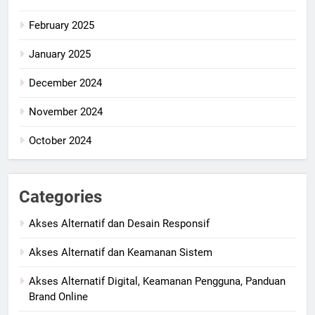
February 2025
January 2025
December 2024
November 2024
October 2024
Categories
Akses Alternatif dan Desain Responsif
Akses Alternatif dan Keamanan Sistem
Akses Alternatif Digital, Keamanan Pengguna, Panduan
Brand Online