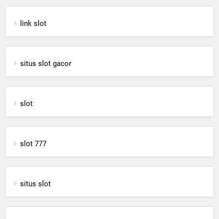
link slot
situs slot gacor
slot
slot 777
situs slot