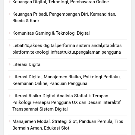
Keuangan Digital, Teknologi, Pembayaran Online
Keuangan Pribadi, Pengembangan Diri, Kemandirian,
Bisnis & Karir
Komunitas Gaming & Teknologi Digital
Lebah4d,akses digital,performa sistem andal,stabilitas
platform,teknologi infrastruktur,pengalaman pengguna
Literasi Digital
Literasi Digital, Manajemen Risiko, Psikologi Perilaku,
Keamanan Online, Panduan Pengguna
Literasi Risiko Digital Analisis Statistik Terapan
Psikologi Persepsi Pengguna UX dan Desain Interaktif
Transparansi Sistem Digital
Manajemen Modal, Strategi Slot, Panduan Pemula, Tips
Bermain Aman, Edukasi Slot