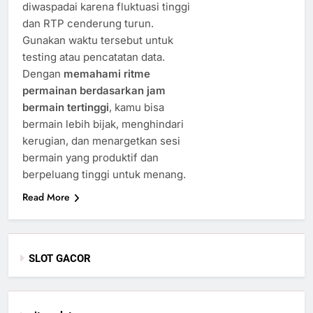
diwaspadai karena fluktuasi tinggi
dan RTP cenderung turun.
Gunakan waktu tersebut untuk
testing atau pencatatan data.
Dengan
memahami ritme
permainan berdasarkan jam
bermain tertinggi
, kamu bisa
bermain lebih bijak, menghindari
kerugian, dan menargetkan sesi
bermain yang produktif dan
berpeluang tinggi untuk menang.
Read More
SLOT GACOR