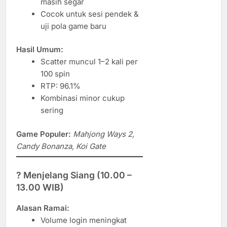
masih segar
Cocok untuk sesi pendek &
uji pola game baru
Hasil Umum:
Scatter muncul 1–2 kali per
100 spin
RTP: 96.1%
Kombinasi minor cukup
sering
Game Populer:
Mahjong Ways 2,
Candy Bonanza, Koi Gate
?
Menjelang Siang (10.00 –
13.00 WIB)
Alasan Ramai:
Volume login meningkat