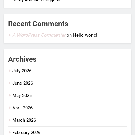
Recent Comments
A WordPress Commenter
on
Hello world!
Archives
July 2026
June 2026
May 2026
April 2026
March 2026
February 2026