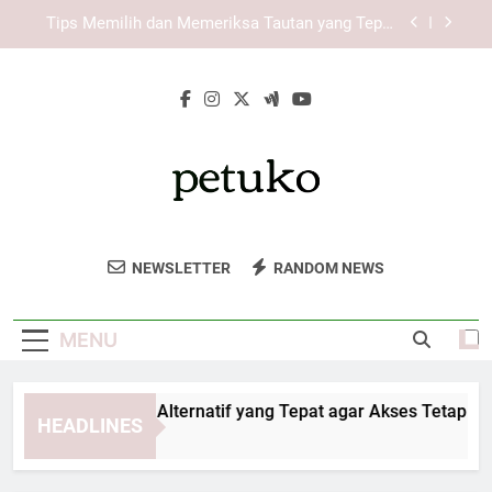
Skip
KAYA787 Alternatif dengan Sistem Akses yang
to
Lebih Stabil dan Praktis
content
Panduan Menjaga Kelancaran Akses pada
Halaman KAYA787 Login
Tips Memilih Link Alternatif yang Tepat agar
Akses Tetap Aman dan Terarah
Tips Memilih dan Memeriksa Tautan yang Tepat
agar Akses Tetap Aman
KAYA787 Alternatif dengan Sistem Akses yang
Lebih Stabil dan Praktis
Petuko
Dapatkan Produk Berkualitas Untuk Hewan
Panduan Menjaga Kelancaran Akses pada
NEWSLETTER
RANDOM NEWS
Halaman KAYA787 Login
Peliharaan Anda Di Petuko. Dari Makanan
Hingga Aksesori, Semuanya Ada Di Sini.
MENU
ps Memilih Link Alternatif yang Tepat agar Akses Tetap Aman
HEADLINES
Weeks Ago