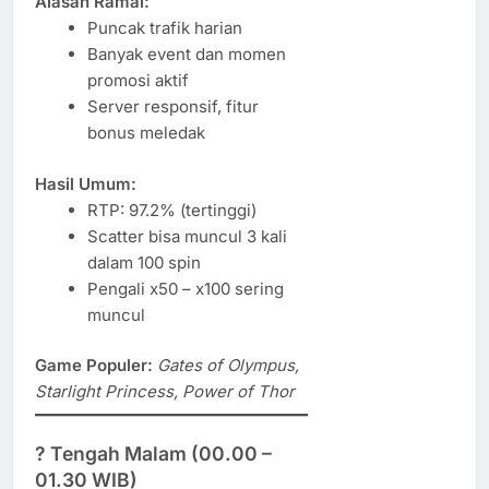
Alasan Ramai:
Puncak trafik harian
Banyak event dan momen
promosi aktif
Server responsif, fitur
bonus meledak
Hasil Umum:
RTP: 97.2% (tertinggi)
Scatter bisa muncul 3 kali
dalam 100 spin
Pengali x50 – x100 sering
muncul
Game Populer:
Gates of Olympus,
Starlight Princess, Power of Thor
?
Tengah Malam (00.00 –
01.30 WIB)