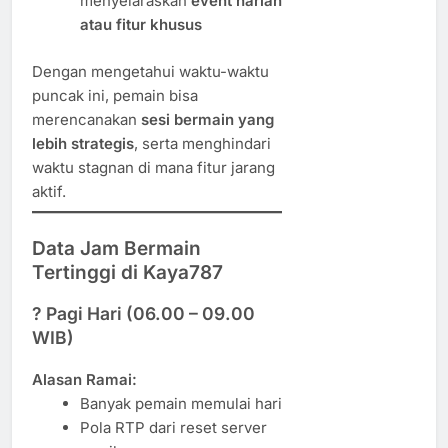
menyelaraskan
event harian
atau fitur khusus
Dengan mengetahui waktu-waktu
puncak ini, pemain bisa
merencanakan
sesi bermain yang
lebih strategis
, serta menghindari
waktu stagnan di mana fitur jarang
aktif.
Data Jam Bermain
Tertinggi di Kaya787
?
Pagi Hari (06.00 – 09.00
WIB)
Alasan Ramai:
Banyak pemain memulai hari
Pola RTP dari reset server