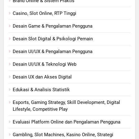
Brand Online & Sistem Praktis
Casino, Slot Online, RTP Tinggi
Desain Game & Pengalaman Pengguna
Desain Slot Digital & Psikologi Pemain
Desain UI/UX & Pengalaman Pengguna
Desain UI/UX & Teknologi Web
Desain UX dan Akses Digital
Edukasi & Analisis Statistik
Esports, Gaming Strategy, Skill Development, Digital
Lifestyle, Competitive Play
Evaluasi Platform Online dan Pengalaman Pengguna
Gambling, Slot Machines, Kasino Online, Strategi