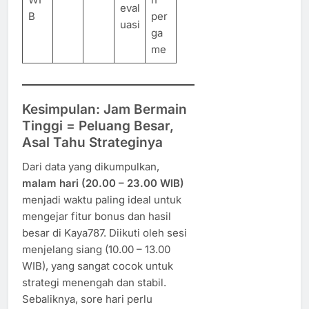
eval
B
per
uasi
ga
me
Kesimpulan: Jam Bermain
Tinggi = Peluang Besar,
Asal Tahu Strateginya
Dari data yang dikumpulkan,
malam hari (20.00 – 23.00 WIB)
menjadi waktu paling ideal untuk
mengejar fitur bonus dan hasil
besar di Kaya787. Diikuti oleh sesi
menjelang siang (10.00 – 13.00
WIB), yang sangat cocok untuk
strategi menengah dan stabil.
Sebaliknya, sore hari perlu