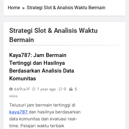
Home
Strategi Slot & Analisis Waktu Bermain
Strategi Slot & Analisis Waktu
Bermain
Kaya787: Jam Bermain
Tertinggi dan Hasilnya
Berdasarkan Analisis Data
Komunitas
669ce1f
1 year ago
0
5
mins
Telusuri jam bermain tertinggi di
kaya787
dan hasilnya berdasarkan
data komunitas dan evaluasi real-
time. Pelajari waktu terbaik