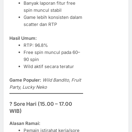
Banyak laporan fitur free
spin muncul stabil
Game lebih konsisten dalam
scatter dan RTP
Hasil Umum:
RTP: 96.8%
Free spin muncul pada 60–
90 spin
Wild aktif secara teratur
Game Populer:
Wild Bandito, Fruit
Party, Lucky Neko
?
Sore Hari (15.00 – 17.00
WIB)
Alasan Ramai:
Pemain istirahat kerja/sore