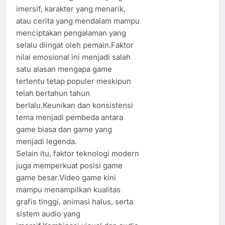
imersif, karakter yang menarik,
atau cerita yang mendalam mampu
menciptakan pengalaman yang
selalu diingat oleh pemain.Faktor
nilai emosional ini menjadi salah
satu alasan mengapa game
tertentu tetap populer meskipun
telah bertahun tahun
berlalu.Keunikan dan konsistensi
tema menjadi pembeda antara
game biasa dan game yang
menjadi legenda.
Selain itu, faktor teknologi modern
juga memperkuat posisi game
game besar.Video game kini
mampu menampilkan kualitas
grafis tinggi, animasi halus, serta
sistem audio yang