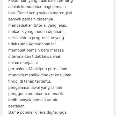
Faktor lain yang tidak kalah penting
adalah kemudahan bagi pemain
baru.Game yang sukses merangkul
banyak pemain biasanya
menyediakan tutorial yang jelas,
mekanik yang mudah dipahami,
serta sistem progression yang
tidak rumit.Kemudahan ini
membuat pemain baru merasa
diterima dan tidak kewalahan
dalam menjalani
permainan.Meskipun permainan
mungkin memiliki tingkat kesulitan
tinggi di tahap tertentu,
pengalaman awal yang ramah
pengguna membantu menarik
lebih banyak pemain untuk
bertahan.
Game populer di era digital juga