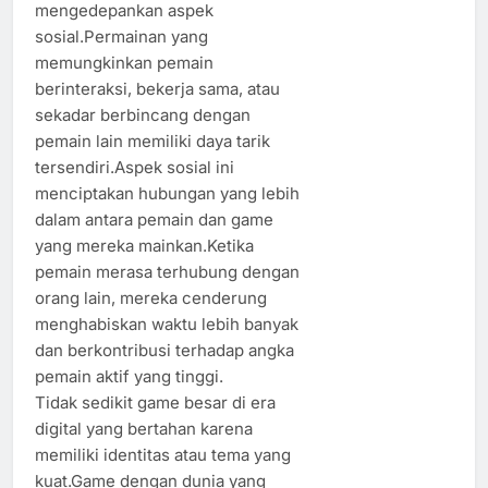
mengedepankan aspek
sosial.Permainan yang
memungkinkan pemain
berinteraksi, bekerja sama, atau
sekadar berbincang dengan
pemain lain memiliki daya tarik
tersendiri.Aspek sosial ini
menciptakan hubungan yang lebih
dalam antara pemain dan game
yang mereka mainkan.Ketika
pemain merasa terhubung dengan
orang lain, mereka cenderung
menghabiskan waktu lebih banyak
dan berkontribusi terhadap angka
pemain aktif yang tinggi.
Tidak sedikit game besar di era
digital yang bertahan karena
memiliki identitas atau tema yang
kuat.Game dengan dunia yang