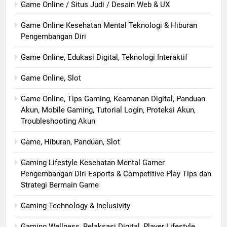
Game Online / Situs Judi / Desain Web & UX
Game Online Kesehatan Mental Teknologi & Hiburan
Pengembangan Diri
Game Online, Edukasi Digital, Teknologi Interaktif
Game Online, Slot
Game Online, Tips Gaming, Keamanan Digital, Panduan
Akun, Mobile Gaming, Tutorial Login, Proteksi Akun,
Troubleshooting Akun
Game, Hiburan, Panduan, Slot
Gaming Lifestyle Kesehatan Mental Gamer
Pengembangan Diri Esports & Competitive Play Tips dan
Strategi Bermain Game
Gaming Technology & Inclusivity
Gaming Wellness, Relaksasi Digital, Player Lifestyle,