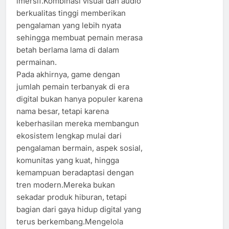
imersif.Kombinasi visual dan audio
berkualitas tinggi memberikan
pengalaman yang lebih nyata
sehingga membuat pemain merasa
betah berlama lama di dalam
permainan.
Pada akhirnya, game dengan
jumlah pemain terbanyak di era
digital bukan hanya populer karena
nama besar, tetapi karena
keberhasilan mereka membangun
ekosistem lengkap mulai dari
pengalaman bermain, aspek sosial,
komunitas yang kuat, hingga
kemampuan beradaptasi dengan
tren modern.Mereka bukan
sekadar produk hiburan, tetapi
bagian dari gaya hidup digital yang
terus berkembang.Mengelola