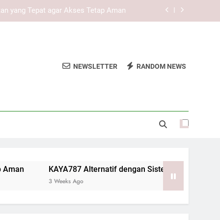
tan yang Tepat agar Akses Tetap Aman
m Akses yang Lebih Stabil dan Praktis
n Akses pada Halaman KAYA787 Login
NEWSLETTER
RANDOM NEWS
pat agar Akses Tetap Aman dan Terarah
tan yang Tepat agar Akses Tetap Aman
ri Makanan Hingga Aksesori, Semuanya Ada Di Sini.
m Akses yang Lebih Stabil dan Praktis
n Akses pada Halaman KAYA787 Login
KAYA787 Alternatif dengan Sistem Akses yang Lebih Stabil d
3 Weeks Ago