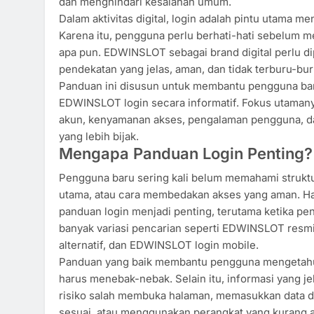
dan menghindari kesalahan umum.
Dalam aktivitas digital, login adalah pintu utama me
Karena itu, pengguna perlu berhati-hati sebelum 
apa pun. EDWINSLOT sebagai brand digital perlu di
pendekatan yang jelas, aman, dan tidak terburu-bur
Panduan ini disusun untuk membantu pengguna ba
EDWINSLOT login secara informatif. Fokus utaman
akun, kenyamanan akses, pengalaman pengguna, da
yang lebih bijak.
Mengapa Panduan Login Penting?
Pengguna baru sering kali belum memahami strukt
utama, atau cara membedakan akses yang aman. Ha
panduan login menjadi penting, terutama ketika 
banyak variasi pencarian seperti EDWINSLOT res
alternatif, dan EDWINSLOT login mobile.
Panduan yang baik membantu pengguna mengetahui
harus menebak-nebak. Selain itu, informasi yang j
risiko salah membuka halaman, memasukkan data di
sesuai, atau menggunakan perangkat yang kurang 