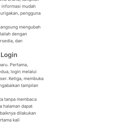
i, informasi mudah
curigakan, pengguna
k langsung mengubah
lailah dengan
rsedia, dan
Login
baru. Pertama,
dua, login melalui
ser. Ketiga, membuka
ngabaikan tampilan
ata tanpa membaca
sa halaman dapat
baiknya dilakukan
rtama kali