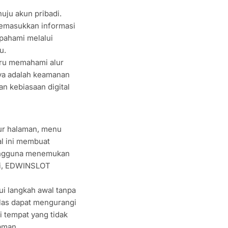
nuju akun pribadi.
memasukkan informasi
pahami melalui
u.
ru memahami alur
ya adalah keamanan
n kebiasaan digital
ur halaman, menu
l ini membuat
pengguna menemukan
mi, EDWINSLOT
 langkah awal tanpa
elas dapat mengurangi
 tempat yang tidak
aman.