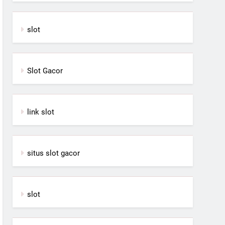
slot
Slot Gacor
link slot
situs slot gacor
slot