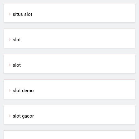
situs slot
slot
slot
slot demo
slot gacor