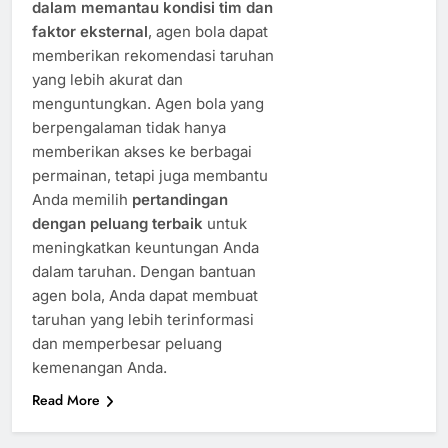
dalam memantau kondisi tim dan
faktor eksternal
, agen bola dapat
memberikan rekomendasi taruhan
yang lebih akurat dan
menguntungkan. Agen bola yang
berpengalaman tidak hanya
memberikan akses ke berbagai
permainan, tetapi juga membantu
Anda memilih
pertandingan
dengan peluang terbaik
untuk
meningkatkan keuntungan Anda
dalam taruhan. Dengan bantuan
agen bola, Anda dapat membuat
taruhan yang lebih terinformasi
dan memperbesar peluang
kemenangan Anda.
Read More