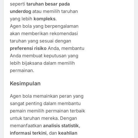
seperti
taruhan besar pada
underdog
atau memilih taruhan
yang lebih
kompleks
.
Agen bola yang berpengalaman
akan memberikan rekomendasi
taruhan yang sesuai dengan
preferensi risiko
Anda, membantu
Anda membuat keputusan yang
lebih bijaksana dalam memilih
permainan.
Kesimpulan
Agen bola memainkan peran yang
sangat penting dalam membantu
pemain memilih permainan terbaik
untuk taruhan mereka. Dengan
memanfaatkan
analisis statistik
,
informasi terkini
, dan
keahlian