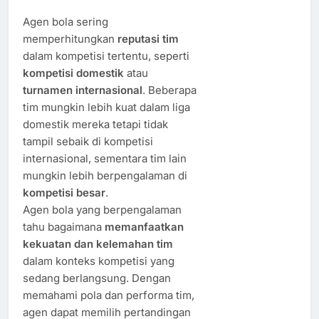
Agen bola sering
memperhitungkan
reputasi tim
dalam kompetisi tertentu, seperti
kompetisi domestik
atau
turnamen internasional
. Beberapa
tim mungkin lebih kuat dalam liga
domestik mereka tetapi tidak
tampil sebaik di kompetisi
internasional, sementara tim lain
mungkin lebih berpengalaman di
kompetisi besar
.
Agen bola yang berpengalaman
tahu bagaimana
memanfaatkan
kekuatan dan kelemahan tim
dalam konteks kompetisi yang
sedang berlangsung. Dengan
memahami pola dan performa tim,
agen dapat memilih pertandingan