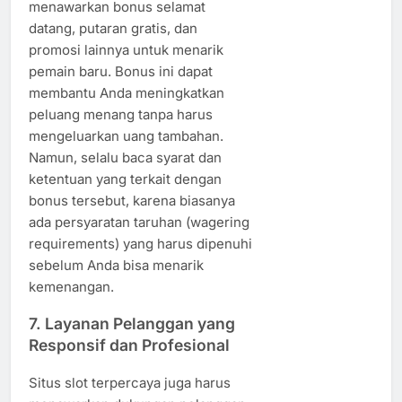
menawarkan bonus selamat
datang, putaran gratis, dan
promosi lainnya untuk menarik
pemain baru. Bonus ini dapat
membantu Anda meningkatkan
peluang menang tanpa harus
mengeluarkan uang tambahan.
Namun, selalu baca syarat dan
ketentuan yang terkait dengan
bonus tersebut, karena biasanya
ada persyaratan taruhan (wagering
requirements) yang harus dipenuhi
sebelum Anda bisa menarik
kemenangan.
7.
Layanan Pelanggan yang
Responsif dan Profesional
Situs slot terpercaya juga harus