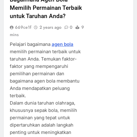
Memilih Permainan Terbaik
untuk Taruhan Anda?
669ce1f
2 years ago
0
9
mins
Pelajari bagaimana
agen bola
memilih permainan terbaik untuk
taruhan Anda. Temukan faktor-
faktor yang mempengaruhi
pemilihan permainan dan
bagaimana agen bola membantu
Anda mendapatkan peluang
terbaik.
Dalam dunia taruhan olahraga,
khususnya sepak bola, memilih
permainan yang tepat untuk
dipertaruhkan adalah langkah
penting untuk meningkatkan