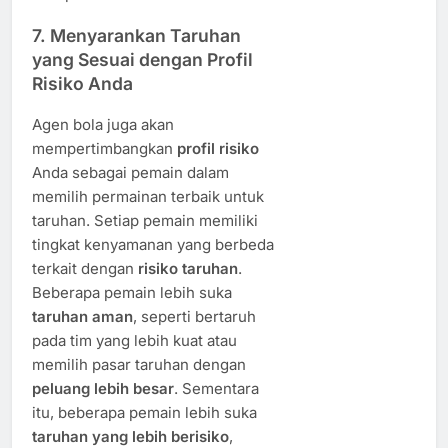
7.
Menyarankan Taruhan
yang Sesuai dengan Profil
Risiko Anda
Agen bola juga akan
mempertimbangkan
profil risiko
Anda sebagai pemain dalam
memilih permainan terbaik untuk
taruhan. Setiap pemain memiliki
tingkat kenyamanan yang berbeda
terkait dengan
risiko taruhan
.
Beberapa pemain lebih suka
taruhan aman
, seperti bertaruh
pada tim yang lebih kuat atau
memilih pasar taruhan dengan
peluang lebih besar
. Sementara
itu, beberapa pemain lebih suka
taruhan yang lebih berisiko
,