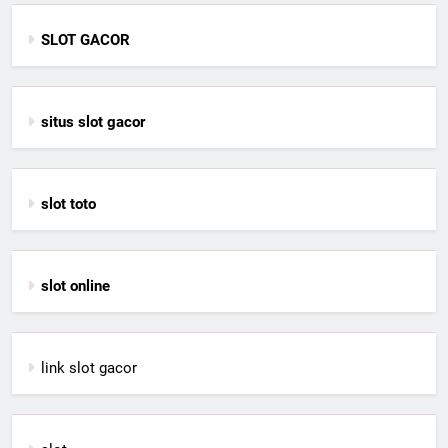
SLOT GACOR
situs slot gacor
slot toto
slot online
link slot gacor