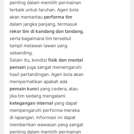
penting dalam memilih permainan
terbaik untuk taruhan. Agen bola
akan memantau
performa tim
dalam jangka panjang, termasuk
rekor tim di kandang dan tandang
,
serta bagaimana tim tersebut
tampil melawan lawan yang
sebanding.
Selain itu, kondisi
fisik dan mental
pemain
juga sangat memengaruhi
hasil pertandingan. Agen bola akan
memperhatikan apakah ada
pemain kunci
yang cedera, atau
jika tim sedang mengalami
ketegangan internal
yang dapat
mempengaruhi performa mereka
di lapangan. Informasi ini dapat
memberikan wawasan yang sangat
penting dalam memilih permainan