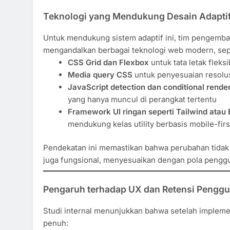
Teknologi yang Mendukung Desain Adapti
Untuk mendukung sistem adaptif ini, tim pengemb
mengandalkan berbagai teknologi web modern, sepe
CSS Grid dan Flexbox
untuk tata letak fleksi
Media query CSS
untuk penyesuaian resolusi
JavaScript detection dan conditional rende
yang hanya muncul di perangkat tertentu
Framework UI ringan seperti Tailwind atau 
mendukung kelas utility berbasis mobile-firs
Pendekatan ini memastikan bahwa perubahan tidak h
juga fungsional, menyesuaikan dengan pola peng
Pengaruh terhadap UX dan Retensi Pengg
Studi internal menunjukkan bahwa setelah implemen
penuh: