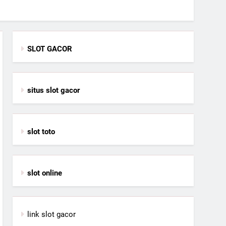
SLOT GACOR
situs slot gacor
slot toto
slot online
link slot gacor