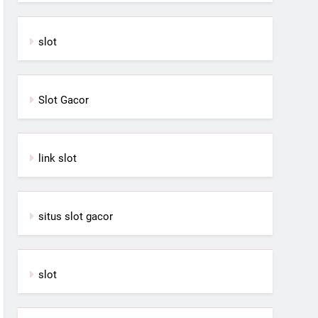
slot
Slot Gacor
link slot
situs slot gacor
slot