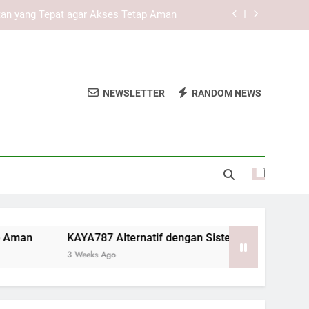
tan yang Tepat agar Akses Tetap Aman
m Akses yang Lebih Stabil dan Praktis
n Akses pada Halaman KAYA787 Login
NEWSLETTER
RANDOM NEWS
pat agar Akses Tetap Aman dan Terarah
tan yang Tepat agar Akses Tetap Aman
ri Makanan Hingga Aksesori, Semuanya Ada Di Sini.
m Akses yang Lebih Stabil dan Praktis
n Akses pada Halaman KAYA787 Login
KAYA787 Alternatif dengan Sistem Akses yang Lebih Stabil d
3 Weeks Ago