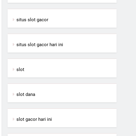
situs slot gacor
situs slot gacor hari ini
slot
slot dana
slot gacor hari ini