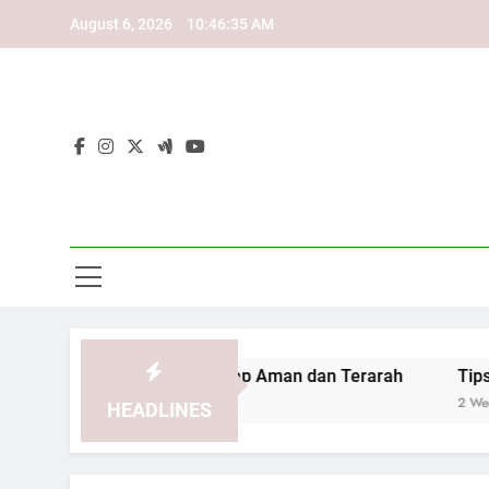
Skip
August 6, 2026
10:46:36 AM
to
content
Pet
Dapatkan 
epat agar Akses Tetap Aman dan Terarah
Tips Memilih d
2 Weeks Ago
HEADLINES