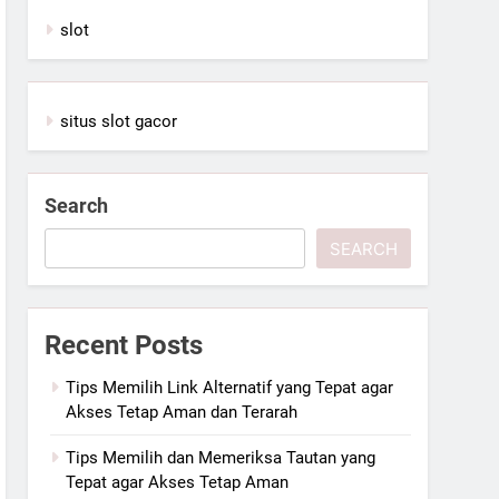
slot
situs slot gacor
Search
SEARCH
Recent Posts
Tips Memilih Link Alternatif yang Tepat agar
Akses Tetap Aman dan Terarah
Tips Memilih dan Memeriksa Tautan yang
Tepat agar Akses Tetap Aman