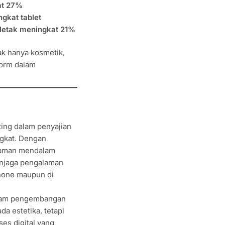
at 27%
gkat tablet
letak meningkat 21%
ak hanya kosmetik,
form dalam
ing dalam penyajian
gkat. Dengan
haman mendalam
enjaga pengalaman
phone maupun di
dalam pengembangan
da estetika, tetapi
es digital yang