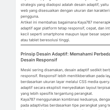
strategis yang diadopsi adalah desain adaptif, yait
web yang disesuaikan dengan ukuran dan karakteri
pengguna.
Artikel ini membahas bagaimana Kaya787 menerapk
adaptif agar platform tetap responsif, cepat, dan intui
kecil seperti smartphone maupun layar besar seper
atau tablet beresolusi tinggi.
Prinsip Desain Adaptif: Memahami Perbed
Desain Responsif
Meski sering disamakan, desain adaptif sedikit be
responsif. Responsif lebih menitikberatkan pada lay
berdasarkan ukuran layar melalui CSS media query
adaptif secara eksplisit menyediakan layout terpisa
yang lebih spesifik tergantung perangkat.
Kaya787 menggunakan kombinasi keduanya, denga
pada adaptivitas berdasarkan tipe perangkat yang t