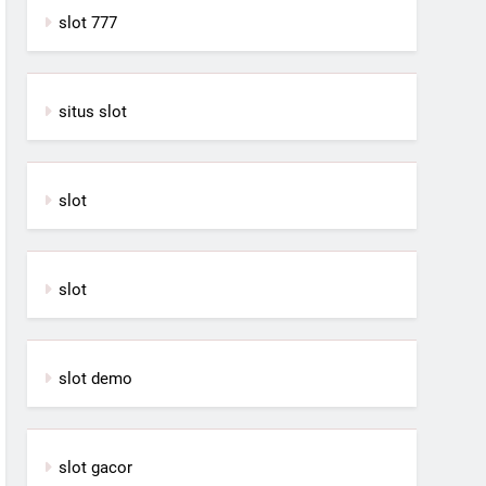
slot 777
situs slot
slot
slot
slot demo
slot gacor