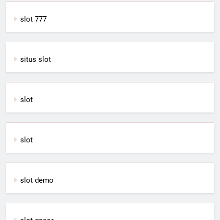
slot 777
situs slot
slot
slot
slot demo