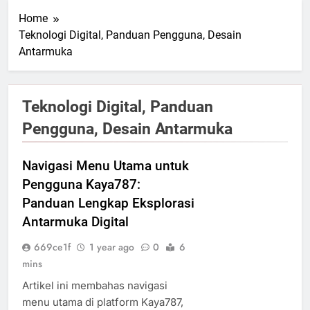
Home
Teknologi Digital, Panduan Pengguna, Desain
Antarmuka
Teknologi Digital, Panduan
Pengguna, Desain Antarmuka
Navigasi Menu Utama untuk
Pengguna Kaya787:
Panduan Lengkap Eksplorasi
Antarmuka Digital
669ce1f
1 year ago
0
6
mins
Artikel ini membahas navigasi
menu utama di platform Kaya787,