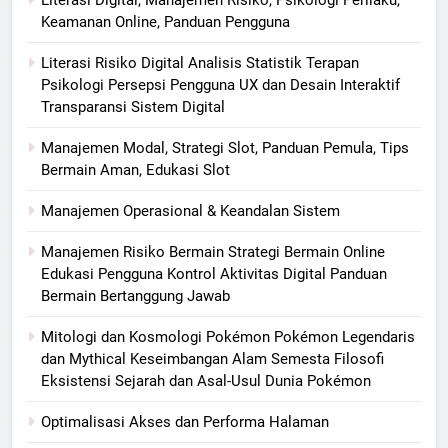
Keamanan Online, Panduan Pengguna
Literasi Risiko Digital Analisis Statistik Terapan
Psikologi Persepsi Pengguna UX dan Desain Interaktif
Transparansi Sistem Digital
Manajemen Modal, Strategi Slot, Panduan Pemula, Tips
Bermain Aman, Edukasi Slot
Manajemen Operasional & Keandalan Sistem
Manajemen Risiko Bermain Strategi Bermain Online
Edukasi Pengguna Kontrol Aktivitas Digital Panduan
Bermain Bertanggung Jawab
Mitologi dan Kosmologi Pokémon Pokémon Legendaris
dan Mythical Keseimbangan Alam Semesta Filosofi
Eksistensi Sejarah dan Asal-Usul Dunia Pokémon
Optimalisasi Akses dan Performa Halaman