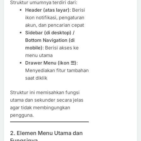
Struktur umumnya terdiri dari:
Header (atas layar)
: Berisi
ikon notifikasi, pengaturan
akun, dan pencarian cepat
Sidebar (di desktop) /
Bottom Navigation (di
mobile)
: Berisi akses ke
menu utama
Drawer Menu (ikon ☰)
:
Menyediakan fitur tambahan
saat diklik
Struktur ini memisahkan fungsi
utama dan sekunder secara jelas
agar tidak membingungkan
pengguna.
2. Elemen Menu Utama dan
Fungsinya