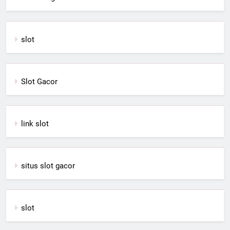
slot
Slot Gacor
link slot
situs slot gacor
slot