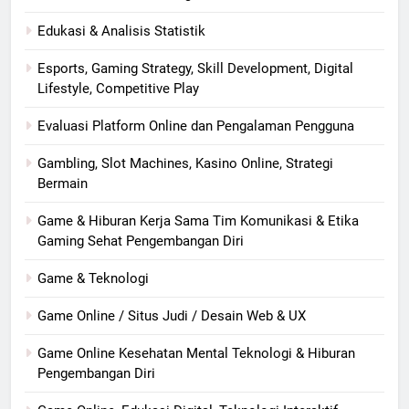
Edukasi & Analisis Statistik
Esports, Gaming Strategy, Skill Development, Digital
Lifestyle, Competitive Play
Evaluasi Platform Online dan Pengalaman Pengguna
Gambling, Slot Machines, Kasino Online, Strategi
Bermain
Game & Hiburan Kerja Sama Tim Komunikasi & Etika
Gaming Sehat Pengembangan Diri
Game & Teknologi
Game Online / Situs Judi / Desain Web & UX
Game Online Kesehatan Mental Teknologi & Hiburan
Pengembangan Diri