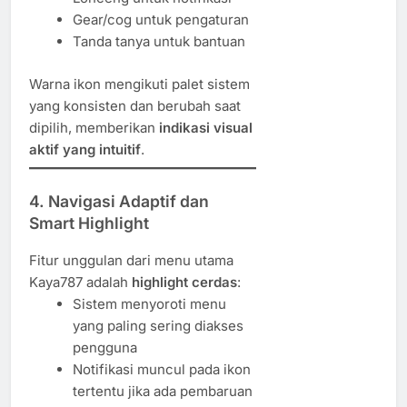
Gear/cog untuk pengaturan
Tanda tanya untuk bantuan
Warna ikon mengikuti palet sistem
yang konsisten dan berubah saat
dipilih, memberikan
indikasi visual
aktif yang intuitif
.
4. Navigasi Adaptif dan
Smart Highlight
Fitur unggulan dari menu utama
Kaya787 adalah
highlight cerdas
:
Sistem menyoroti menu
yang paling sering diakses
pengguna
Notifikasi muncul pada ikon
tertentu jika ada pembaruan