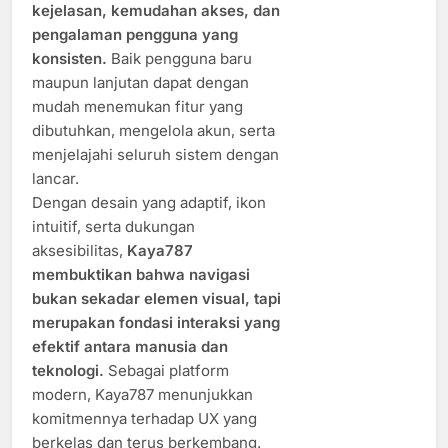
kejelasan, kemudahan akses, dan
pengalaman pengguna yang
konsisten.
Baik pengguna baru
maupun lanjutan dapat dengan
mudah menemukan fitur yang
dibutuhkan, mengelola akun, serta
menjelajahi seluruh sistem dengan
lancar.
Dengan desain yang adaptif, ikon
intuitif, serta dukungan
aksesibilitas,
Kaya787
membuktikan bahwa navigasi
bukan sekadar elemen visual, tapi
merupakan fondasi interaksi yang
efektif antara manusia dan
teknologi.
Sebagai platform
modern, Kaya787 menunjukkan
komitmennya terhadap UX yang
berkelas dan terus berkembang.