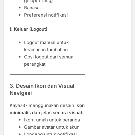
gelap/terang)
Bahasa
Preferensi notifikasi
f.
Keluar (Logout)
Logout manual untuk
keamanan tambahan
Opsi logout dari semua
perangkat
3. Desain Ikon dan Visual
Navigasi
Kaya787 menggunakan desain
ikon
minimalis dan jelas secara visual
:
Ikon rumah untuk beranda
Gambar avatar untuk akun
Lonceng untuk notifikasi