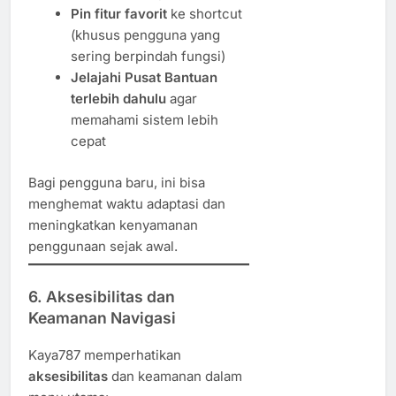
Pin fitur favorit
ke shortcut
(khusus pengguna yang
sering berpindah fungsi)
Jelajahi Pusat Bantuan
terlebih dahulu
agar
memahami sistem lebih
cepat
Bagi pengguna baru, ini bisa
menghemat waktu adaptasi dan
meningkatkan kenyamanan
penggunaan sejak awal.
6. Aksesibilitas dan
Keamanan Navigasi
Kaya787 memperhatikan
aksesibilitas
dan keamanan dalam