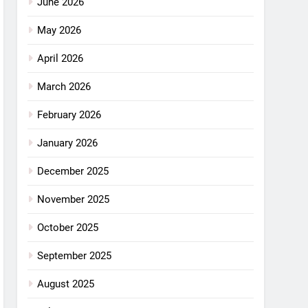
June 2026
May 2026
April 2026
March 2026
February 2026
January 2026
December 2025
November 2025
October 2025
September 2025
August 2025