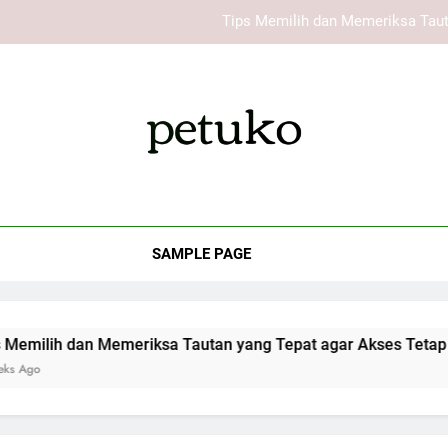
Tips Memilih dan Memeriksa Tau
KAYA787 Alternatif dengan Siste
Panduan Menjaga Kelancara
Tips Memilih Link Alternatif yang Te
uko
Tips Memilih dan Memeriksa Tau
Produk Berkualitas Untuk Hewan Peliharaan Anda Di Petuko. Da
KAYA787 Alternatif dengan Siste
SAMPLE PAGE
Panduan Menjaga Kelancara
an Memeriksa Tautan yang Tepat agar Akses Tetap Aman