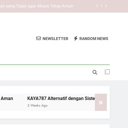
tan yang Tepat agar Akses Tetap Aman
m Akses yang Lebih Stabil dan Praktis
n Akses pada Halaman KAYA787 Login
NEWSLETTER
RANDOM NEWS
pat agar Akses Tetap Aman dan Terarah
tan yang Tepat agar Akses Tetap Aman
ri Makanan Hingga Aksesori, Semuanya Ada Di Sini.
m Akses yang Lebih Stabil dan Praktis
n Akses pada Halaman KAYA787 Login
KAYA787 Alternatif dengan Sistem Akses yang Lebih Stabil d
3 Weeks Ago