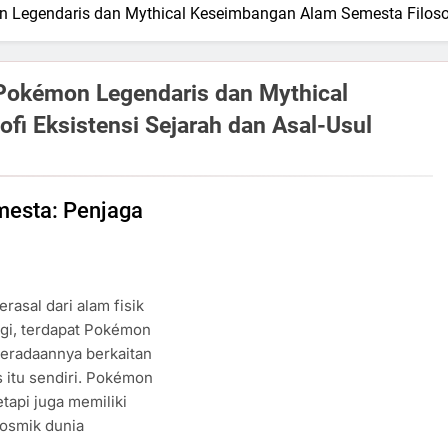
Legendaris dan Mythical Keseimbangan Alam Semesta Filosofi
Pokémon Legendaris dan Mythical
i Eksistensi Sejarah dan Asal-Usul
esta: Penjaga
rasal dari alam fisik
inggi, terdapat Pokémon
eradaannya berkaitan
s itu sendiri. Pokémon
etapi juga memiliki
osmik dunia