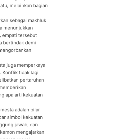
atu, melainkan bagian
rkan sebagai makhluk
ka menunjukkan
 empati tersebut
ka bertindak demi
i mengorbankan
sta juga memperkaya
Konflik tidak lagi
elibatkan pertaruhan
i memberikan
g apa arti kekuatan
esta adalah pilar
ar simbol kekuatan
nggung jawab, dan
Pokémon mengajarkan