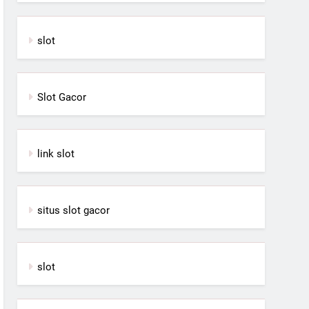
slot
Slot Gacor
link slot
situs slot gacor
slot