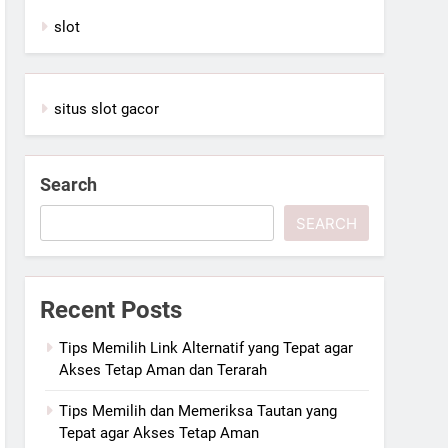
slot
situs slot gacor
Search
SEARCH
Recent Posts
Tips Memilih Link Alternatif yang Tepat agar
Akses Tetap Aman dan Terarah
Tips Memilih dan Memeriksa Tautan yang
Tepat agar Akses Tetap Aman