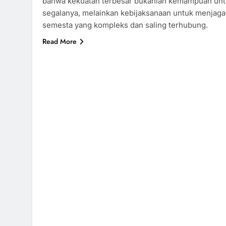
bahwa kekuatan terbesar bukanlah kemampuan un
segalanya, melainkan kebijaksanaan untuk menjag
semesta yang kompleks dan saling terhubung.
Read More