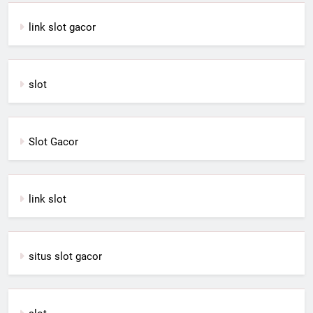
link slot gacor
slot
Slot Gacor
link slot
situs slot gacor