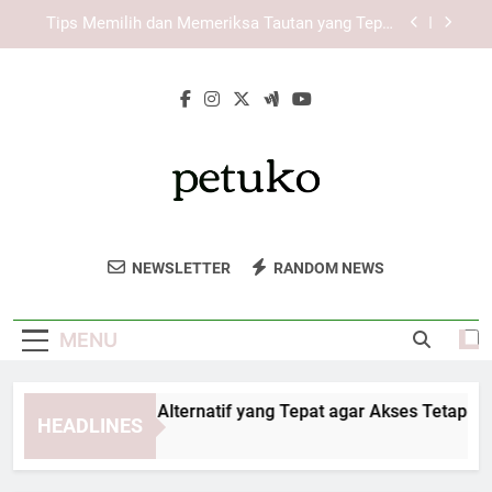
Skip
KAYA787 Alternatif dengan Sistem Akses yang
to
Lebih Stabil dan Praktis
content
Panduan Menjaga Kelancaran Akses pada
Halaman KAYA787 Login
Tips Memilih Link Alternatif yang Tepat agar
Akses Tetap Aman dan Terarah
Tips Memilih dan Memeriksa Tautan yang Tepat
agar Akses Tetap Aman
KAYA787 Alternatif dengan Sistem Akses yang
Lebih Stabil dan Praktis
Petuko
Dapatkan Produk Berkualitas Untuk Hewan
Panduan Menjaga Kelancaran Akses pada
NEWSLETTER
RANDOM NEWS
Halaman KAYA787 Login
Peliharaan Anda Di Petuko. Dari Makanan
Hingga Aksesori, Semuanya Ada Di Sini.
MENU
ps Memilih Link Alternatif yang Tepat agar Akses Tetap Aman
HEADLINES
Weeks Ago