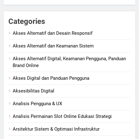
Categories
Akses Alternatif dan Desain Responsif
Akses Alternatif dan Keamanan Sistem
Akses Alternatif Digital, Keamanan Pengguna, Panduan
Brand Online
Akses Digital dan Panduan Pengguna
Aksesibilitas Digital
Analisis Pengguna & UX
Analisis Permainan Slot Online Edukasi Strategi
Arsitektur Sistem & Optimasi Infrastruktur