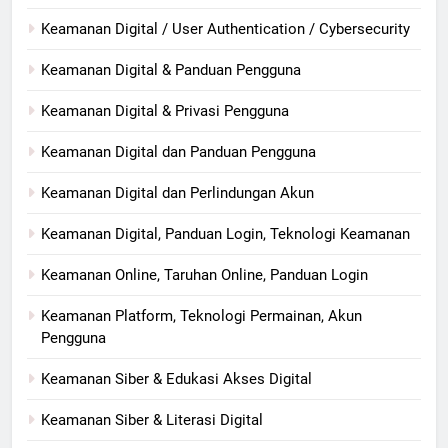
Keamanan Digital / User Authentication / Cybersecurity
Keamanan Digital & Panduan Pengguna
Keamanan Digital & Privasi Pengguna
Keamanan Digital dan Panduan Pengguna
Keamanan Digital dan Perlindungan Akun
Keamanan Digital, Panduan Login, Teknologi Keamanan
Keamanan Online, Taruhan Online, Panduan Login
Keamanan Platform, Teknologi Permainan, Akun
Pengguna
Keamanan Siber & Edukasi Akses Digital
Keamanan Siber & Literasi Digital