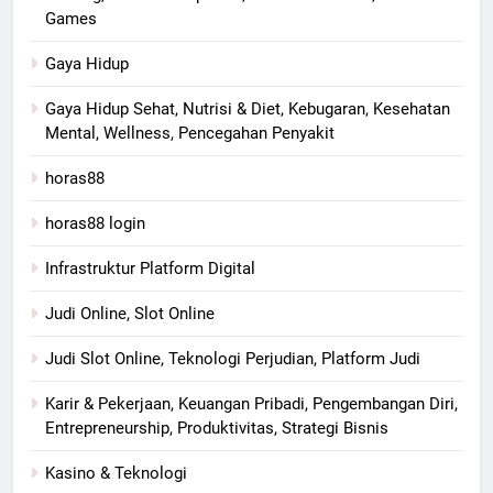
Games
Gaya Hidup
Gaya Hidup Sehat, Nutrisi & Diet, Kebugaran, Kesehatan
Mental, Wellness, Pencegahan Penyakit
horas88
horas88 login
Infrastruktur Platform Digital
Judi Online, Slot Online
Judi Slot Online, Teknologi Perjudian, Platform Judi
Karir & Pekerjaan, Keuangan Pribadi, Pengembangan Diri,
Entrepreneurship, Produktivitas, Strategi Bisnis
Kasino & Teknologi