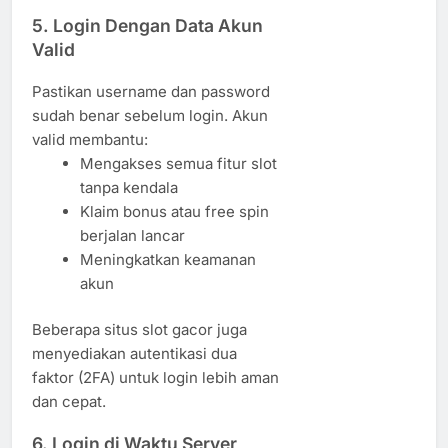
5. Login Dengan Data Akun
Valid
Pastikan username dan password
sudah benar sebelum login. Akun
valid membantu:
Mengakses semua fitur slot
tanpa kendala
Klaim bonus atau free spin
berjalan lancar
Meningkatkan keamanan
akun
Beberapa situs slot gacor juga
menyediakan autentikasi dua
faktor (2FA) untuk login lebih aman
dan cepat.
6. Login di Waktu Server