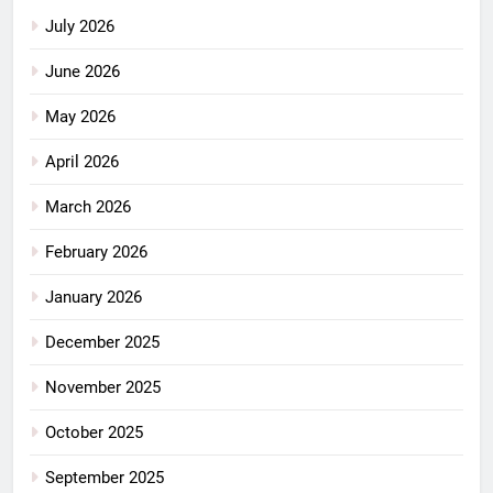
July 2026
June 2026
May 2026
April 2026
March 2026
February 2026
January 2026
December 2025
November 2025
October 2025
September 2025