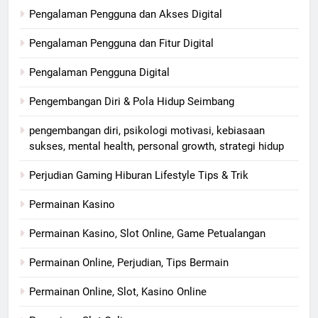
Pengalaman Pengguna dan Akses Digital
Pengalaman Pengguna dan Fitur Digital
Pengalaman Pengguna Digital
Pengembangan Diri & Pola Hidup Seimbang
pengembangan diri, psikologi motivasi, kebiasaan
sukses, mental health, personal growth, strategi hidup
Perjudian Gaming Hiburan Lifestyle Tips & Trik
Permainan Kasino
Permainan Kasino, Slot Online, Game Petualangan
Permainan Online, Perjudian, Tips Bermain
Permainan Online, Slot, Kasino Online