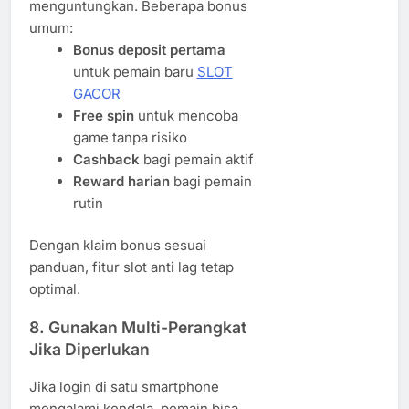
menguntungkan. Beberapa bonus
umum:
Bonus deposit pertama
untuk pemain baru
SLOT
GACOR
Free spin
untuk mencoba
game tanpa risiko
Cashback
bagi pemain aktif
Reward harian
bagi pemain
rutin
Dengan klaim bonus sesuai
panduan, fitur slot anti lag tetap
optimal.
8. Gunakan Multi-Perangkat
Jika Diperlukan
Jika login di satu smartphone
mengalami kendala, pemain bisa