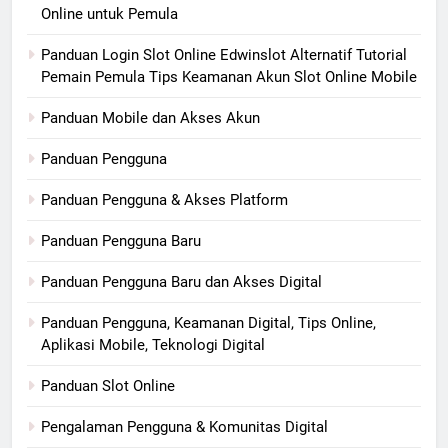
Online untuk Pemula
Panduan Login Slot Online Edwinslot Alternatif Tutorial
Pemain Pemula Tips Keamanan Akun Slot Online Mobile
Panduan Mobile dan Akses Akun
Panduan Pengguna
Panduan Pengguna & Akses Platform
Panduan Pengguna Baru
Panduan Pengguna Baru dan Akses Digital
Panduan Pengguna, Keamanan Digital, Tips Online,
Aplikasi Mobile, Teknologi Digital
Panduan Slot Online
Pengalaman Pengguna & Komunitas Digital