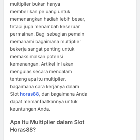
multiplier bukan hanya
memberikan peluang untuk
memenangkan hadiah lebih besar,
tetapi juga menambah keseruan
permainan. Bagi sebagian pemain,
memahami bagaimana multiplier
bekerja sangat penting untuk
memaksimalkan potensi
kemenangan. Artikel ini akan
mengulas secara mendalam
tentang apa itu multiplier,
bagaimana cara kerjanya dalam
Slot
horas88
, dan bagaimana Anda
dapat memanfaatkannya untuk
keuntungan Anda.
Apa Itu Multiplier dalam Slot
Horas88?