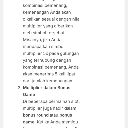
kombinasi pemenang,
kemenangan Anda akan
dikalikan sesuai dengan nilai
multiplier yang diberikan
oleh simbol tersebut.
Misalnya, jika Anda
mendapatkan simbol
multiplier 5x pada gulungan
yang terhubung dengan
kombinasi pemenang, Anda
akan menerima 5 kali lipat
dari jumlah kemenangan.
Multiplier dalam Bonus
Game
Di beberapa permainan slot,
multiplier juga hadir dalam
bonus round
atau
bonus
game
. Ketika Anda memicu