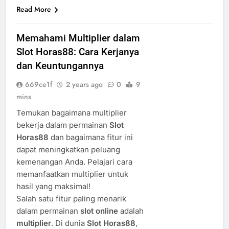
Read More
Memahami Multiplier dalam
Slot Horas88: Cara Kerjanya
dan Keuntungannya
669ce1f
2 years ago
0
9
mins
Temukan bagaimana multiplier
bekerja dalam permainan
Slot
Horas88
dan bagaimana fitur ini
dapat meningkatkan peluang
kemenangan Anda. Pelajari cara
memanfaatkan multiplier untuk
hasil yang maksimal!
Salah satu fitur paling menarik
dalam permainan
slot online
adalah
multiplier
. Di dunia
Slot Horas88
,