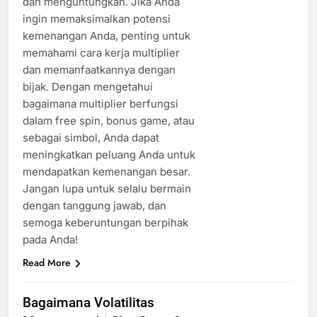
dan menguntungkan. Jika Anda
ingin memaksimalkan potensi
kemenangan Anda, penting untuk
memahami cara kerja multiplier
dan memanfaatkannya dengan
bijak. Dengan mengetahui
bagaimana multiplier berfungsi
dalam free spin, bonus game, atau
sebagai simbol, Anda dapat
meningkatkan peluang Anda untuk
mendapatkan kemenangan besar.
Jangan lupa untuk selalu bermain
dengan tanggung jawab, dan
semoga keberuntungan berpihak
pada Anda!
Read More
Bagaimana Volatilitas