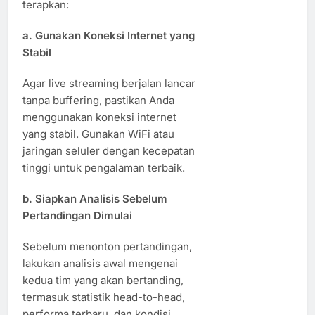
terapkan:
a. Gunakan Koneksi Internet yang
Stabil
Agar live streaming berjalan lancar
tanpa buffering, pastikan Anda
menggunakan koneksi internet
yang stabil. Gunakan WiFi atau
jaringan seluler dengan kecepatan
tinggi untuk pengalaman terbaik.
b. Siapkan Analisis Sebelum
Pertandingan Dimulai
Sebelum menonton pertandingan,
lakukan analisis awal mengenai
kedua tim yang akan bertanding,
termasuk statistik head-to-head,
performa terbaru, dan kondisi