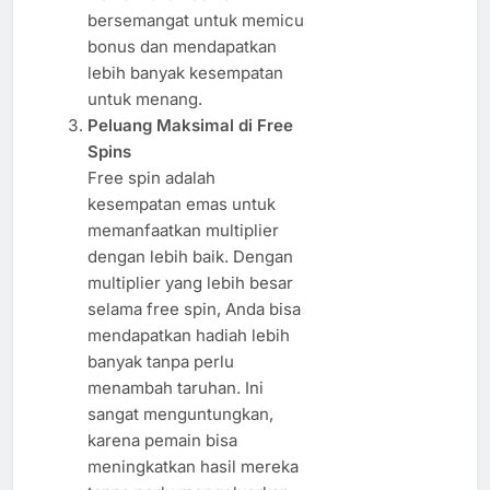
bersemangat untuk memicu
bonus dan mendapatkan
lebih banyak kesempatan
untuk menang.
Peluang Maksimal di Free
Spins
Free spin adalah
kesempatan emas untuk
memanfaatkan multiplier
dengan lebih baik. Dengan
multiplier yang lebih besar
selama free spin, Anda bisa
mendapatkan hadiah lebih
banyak tanpa perlu
menambah taruhan. Ini
sangat menguntungkan,
karena pemain bisa
meningkatkan hasil mereka