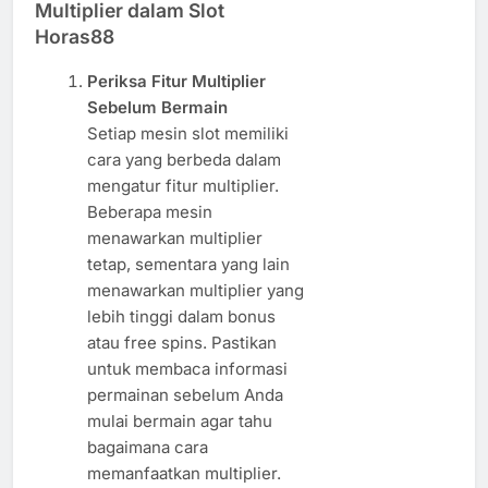
Multiplier dalam Slot
Horas88
Periksa Fitur Multiplier
Sebelum Bermain
Setiap mesin slot memiliki
cara yang berbeda dalam
mengatur fitur multiplier.
Beberapa mesin
menawarkan multiplier
tetap, sementara yang lain
menawarkan multiplier yang
lebih tinggi dalam bonus
atau free spins. Pastikan
untuk membaca informasi
permainan sebelum Anda
mulai bermain agar tahu
bagaimana cara
memanfaatkan multiplier.