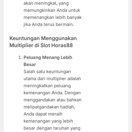
akan meningkat, yang
memungkinkan Anda untuk
memenangkan lebih banyak
jika Anda terus bermain.
Keuntungan Menggunakan
Multiplier di Slot Horas88
Peluang Menang Lebih
Besar
Salah satu keuntungan
utama dari multiplier adalah
meningkatkan peluang
kemenangan Anda. Dengan
menggandakan atau bahkan
melipatgandakan hadiah,
Anda dapat meraih
kemenangan yang lebih
besar dengan taruhan yang