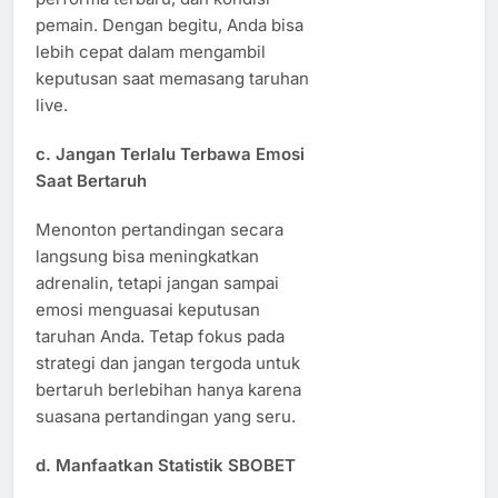
pemain. Dengan begitu, Anda bisa
lebih cepat dalam mengambil
keputusan saat memasang taruhan
live.
c. Jangan Terlalu Terbawa Emosi
Saat Bertaruh
Menonton pertandingan secara
langsung bisa meningkatkan
adrenalin, tetapi jangan sampai
emosi menguasai keputusan
taruhan Anda. Tetap fokus pada
strategi dan jangan tergoda untuk
bertaruh berlebihan hanya karena
suasana pertandingan yang seru.
d. Manfaatkan Statistik SBOBET