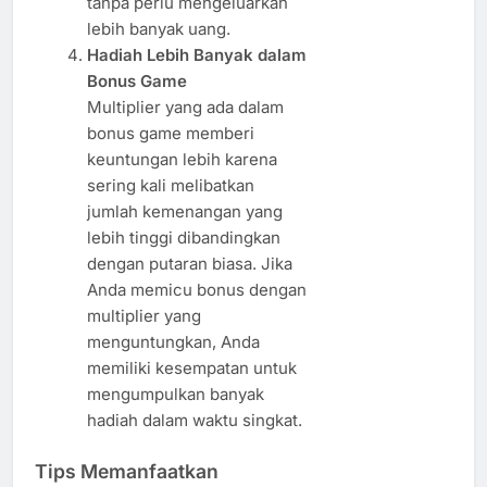
tanpa perlu mengeluarkan
lebih banyak uang.
Hadiah Lebih Banyak dalam
Bonus Game
Multiplier yang ada dalam
bonus game memberi
keuntungan lebih karena
sering kali melibatkan
jumlah kemenangan yang
lebih tinggi dibandingkan
dengan putaran biasa. Jika
Anda memicu bonus dengan
multiplier yang
menguntungkan, Anda
memiliki kesempatan untuk
mengumpulkan banyak
hadiah dalam waktu singkat.
Tips Memanfaatkan