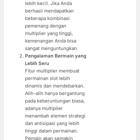
lebih kecil. Jika Anda
berhasil mendapatkan
beberapa kombinasi
pemenang dengan
multiplier yang tinggi,
kemenangan Anda bisa
sangat menguntungkan.
Pengalaman Bermain yang
Lebih Seru
Fitur multiplier membuat
permainan slot lebih
dinamis dan mendebarkan.
Alih-alih hanya bergantung
pada keberuntungan biasa,
adanya multiplier
menambah elemen strategi
dan antisipasi yang lebih
tinggi dalam permainan.
Pemain akan semakin