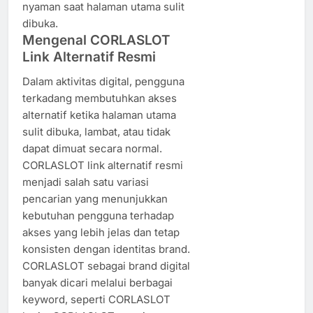
nyaman saat halaman utama sulit
dibuka.
Mengenal CORLASLOT
Link Alternatif Resmi
Dalam aktivitas digital, pengguna
terkadang membutuhkan akses
alternatif ketika halaman utama
sulit dibuka, lambat, atau tidak
dapat dimuat secara normal.
CORLASLOT link alternatif resmi
menjadi salah satu variasi
pencarian yang menunjukkan
kebutuhan pengguna terhadap
akses yang lebih jelas dan tetap
konsisten dengan identitas brand.
CORLASLOT sebagai brand digital
banyak dicari melalui berbagai
keyword, seperti CORLASLOT