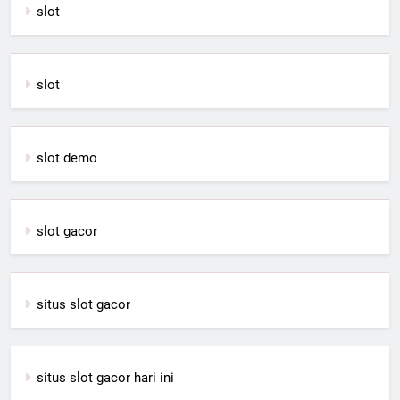
slot
slot
slot demo
slot gacor
situs slot gacor
situs slot gacor hari ini