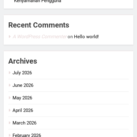
Kenyamanan Pengguna
Recent Comments
A WordPress Commenter
on
Hello world!
Archives
July 2026
June 2026
May 2026
April 2026
March 2026
February 2026