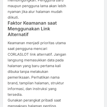
membingungkan. Pengguna baru
maupun pengguna lama akan lebih
nyaman jika alur halaman mudah
diikuti.
Faktor Keamanan saat
Menggunakan Link
Alternatif
Keamanan menjadi prioritas utama
saat pengguna mencari
CORLASLOT link alternatif. Jangan
langsung memasukkan data pada
halaman yang baru pertama kali
dibuka tanpa melakukan
pemeriksaan. Perhatikan nama
brand, tampilan halaman, struktur
informasi, dan instruksi yang
tersedia.
Gunakan perangkat pribadi saat
mengakses halaman penting.