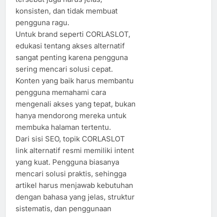
konsisten, dan tidak membuat
pengguna ragu.
Untuk brand seperti CORLASLOT,
edukasi tentang akses alternatif
sangat penting karena pengguna
sering mencari solusi cepat.
Konten yang baik harus membantu
pengguna memahami cara
mengenali akses yang tepat, bukan
hanya mendorong mereka untuk
membuka halaman tertentu.
Dari sisi SEO, topik CORLASLOT
link alternatif resmi memiliki intent
yang kuat. Pengguna biasanya
mencari solusi praktis, sehingga
artikel harus menjawab kebutuhan
dengan bahasa yang jelas, struktur
sistematis, dan penggunaan