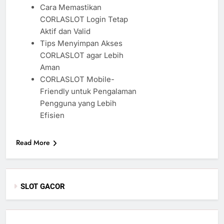
Cara Memastikan
CORLASLOT Login Tetap
Aktif dan Valid
Tips Menyimpan Akses
CORLASLOT agar Lebih
Aman
CORLASLOT Mobile-
Friendly untuk Pengalaman
Pengguna yang Lebih
Efisien
Read More
SLOT GACOR