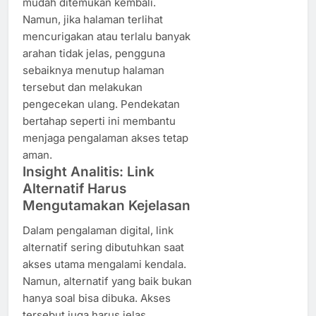
mudah ditemukan kembali.
Namun, jika halaman terlihat
mencurigakan atau terlalu banyak
arahan tidak jelas, pengguna
sebaiknya menutup halaman
tersebut dan melakukan
pengecekan ulang. Pendekatan
bertahap seperti ini membantu
menjaga pengalaman akses tetap
aman.
Insight Analitis: Link
Alternatif Harus
Mengutamakan Kejelasan
Dalam pengalaman digital, link
alternatif sering dibutuhkan saat
akses utama mengalami kendala.
Namun, alternatif yang baik bukan
hanya soal bisa dibuka. Akses
tersebut juga harus jelas,