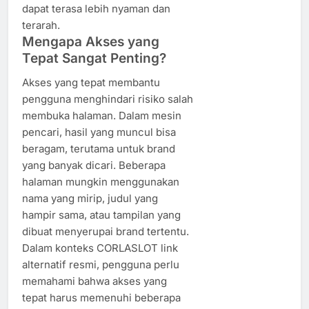
dapat terasa lebih nyaman dan
terarah.
Mengapa Akses yang
Tepat Sangat Penting?
Akses yang tepat membantu
pengguna menghindari risiko salah
membuka halaman. Dalam mesin
pencari, hasil yang muncul bisa
beragam, terutama untuk brand
yang banyak dicari. Beberapa
halaman mungkin menggunakan
nama yang mirip, judul yang
hampir sama, atau tampilan yang
dibuat menyerupai brand tertentu.
Dalam konteks CORLASLOT link
alternatif resmi, pengguna perlu
memahami bahwa akses yang
tepat harus memenuhi beberapa