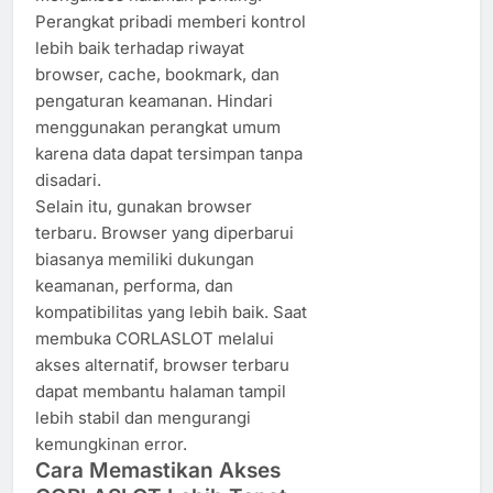
Perangkat pribadi memberi kontrol
lebih baik terhadap riwayat
browser, cache, bookmark, dan
pengaturan keamanan. Hindari
menggunakan perangkat umum
karena data dapat tersimpan tanpa
disadari.
Selain itu, gunakan browser
terbaru. Browser yang diperbarui
biasanya memiliki dukungan
keamanan, performa, dan
kompatibilitas yang lebih baik. Saat
membuka CORLASLOT melalui
akses alternatif, browser terbaru
dapat membantu halaman tampil
lebih stabil dan mengurangi
kemungkinan error.
Cara Memastikan Akses