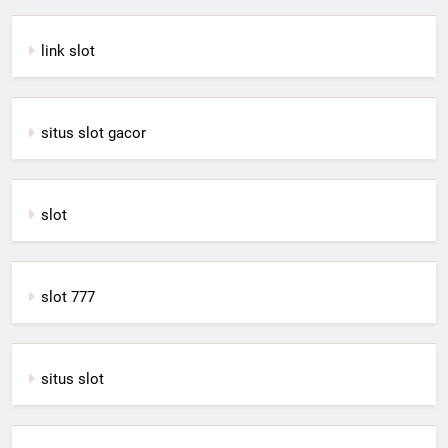
link slot
situs slot gacor
slot
slot 777
situs slot