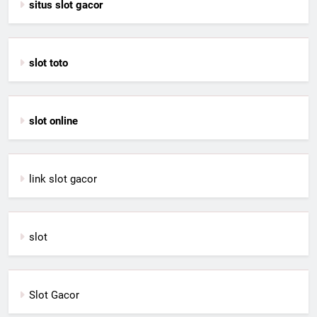
situs slot gacor
slot toto
slot online
link slot gacor
slot
Slot Gacor