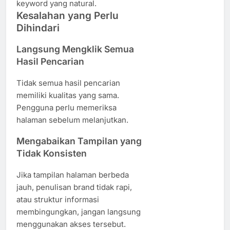
keyword yang natural.
Kesalahan yang Perlu
Dihindari
Langsung Mengklik Semua
Hasil Pencarian
Tidak semua hasil pencarian
memiliki kualitas yang sama.
Pengguna perlu memeriksa
halaman sebelum melanjutkan.
Mengabaikan Tampilan yang
Tidak Konsisten
Jika tampilan halaman berbeda
jauh, penulisan brand tidak rapi,
atau struktur informasi
membingungkan, jangan langsung
menggunakan akses tersebut.