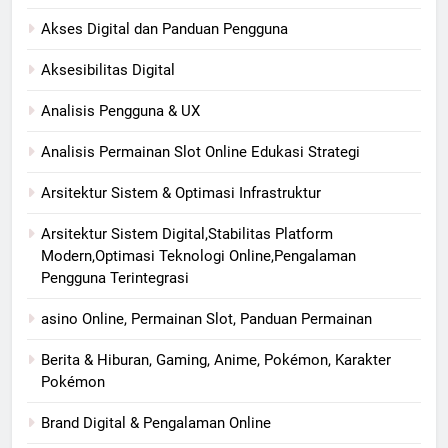
Akses Digital dan Panduan Pengguna
Aksesibilitas Digital
Analisis Pengguna & UX
Analisis Permainan Slot Online Edukasi Strategi
Arsitektur Sistem & Optimasi Infrastruktur
Arsitektur Sistem Digital,Stabilitas Platform
Modern,Optimasi Teknologi Online,Pengalaman
Pengguna Terintegrasi
asino Online, Permainan Slot, Panduan Permainan
Berita & Hiburan, Gaming, Anime, Pokémon, Karakter
Pokémon
Brand Digital & Pengalaman Online