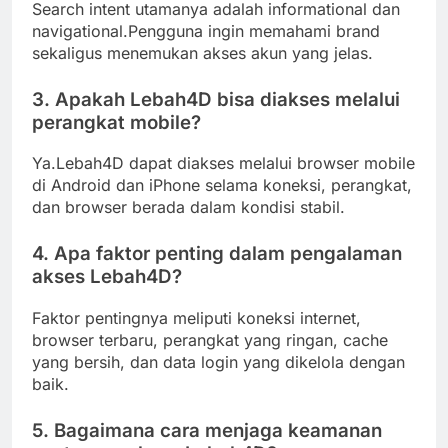
Search intent utamanya adalah informational dan
navigational.Pengguna ingin memahami brand
sekaligus menemukan akses akun yang jelas.
3. Apakah Lebah4D bisa diakses melalui
perangkat mobile?
Ya.Lebah4D dapat diakses melalui browser mobile
di Android dan iPhone selama koneksi, perangkat,
dan browser berada dalam kondisi stabil.
4. Apa faktor penting dalam pengalaman
akses Lebah4D?
Faktor pentingnya meliputi koneksi internet,
browser terbaru, perangkat yang ringan, cache
yang bersih, dan data login yang dikelola dengan
baik.
5. Bagaimana cara menjaga keamanan