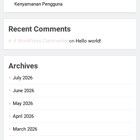
Kenyamanan Pengguna
Recent Comments
A WordPress Commenter
on
Hello world!
Archives
July 2026
June 2026
May 2026
April 2026
March 2026