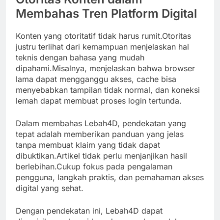
Membahas Tren Platform Digital
Konten yang otoritatif tidak harus rumit.Otoritas
justru terlihat dari kemampuan menjelaskan hal
teknis dengan bahasa yang mudah
dipahami.Misalnya, menjelaskan bahwa browser
lama dapat mengganggu akses, cache bisa
menyebabkan tampilan tidak normal, dan koneksi
lemah dapat membuat proses login tertunda.
Dalam membahas Lebah4D, pendekatan yang
tepat adalah memberikan panduan yang jelas
tanpa membuat klaim yang tidak dapat
dibuktikan.Artikel tidak perlu menjanjikan hasil
berlebihan.Cukup fokus pada pengalaman
pengguna, langkah praktis, dan pemahaman akses
digital yang sehat.
Dengan pendekatan ini, Lebah4D dapat