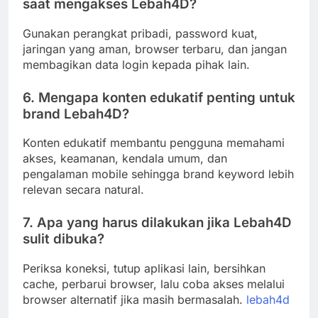
saat mengakses Lebah4D?
Gunakan perangkat pribadi, password kuat,
jaringan yang aman, browser terbaru, dan jangan
membagikan data login kepada pihak lain.
6. Mengapa konten edukatif penting untuk
brand Lebah4D?
Konten edukatif membantu pengguna memahami
akses, keamanan, kendala umum, dan
pengalaman mobile sehingga brand keyword lebih
relevan secara natural.
7. Apa yang harus dilakukan jika Lebah4D
sulit dibuka?
Periksa koneksi, tutup aplikasi lain, bersihkan
cache, perbarui browser, lalu coba akses melalui
browser alternatif jika masih bermasalah.
lebah4d