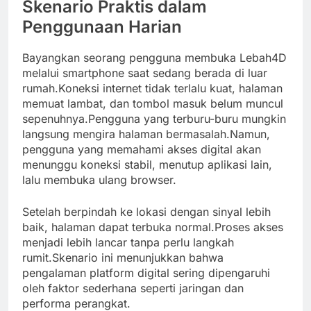
Skenario Praktis dalam
Penggunaan Harian
Bayangkan seorang pengguna membuka Lebah4D
melalui smartphone saat sedang berada di luar
rumah.Koneksi internet tidak terlalu kuat, halaman
memuat lambat, dan tombol masuk belum muncul
sepenuhnya.Pengguna yang terburu-buru mungkin
langsung mengira halaman bermasalah.Namun,
pengguna yang memahami akses digital akan
menunggu koneksi stabil, menutup aplikasi lain,
lalu membuka ulang browser.
Setelah berpindah ke lokasi dengan sinyal lebih
baik, halaman dapat terbuka normal.Proses akses
menjadi lebih lancar tanpa perlu langkah
rumit.Skenario ini menunjukkan bahwa
pengalaman platform digital sering dipengaruhi
oleh faktor sederhana seperti jaringan dan
performa perangkat.