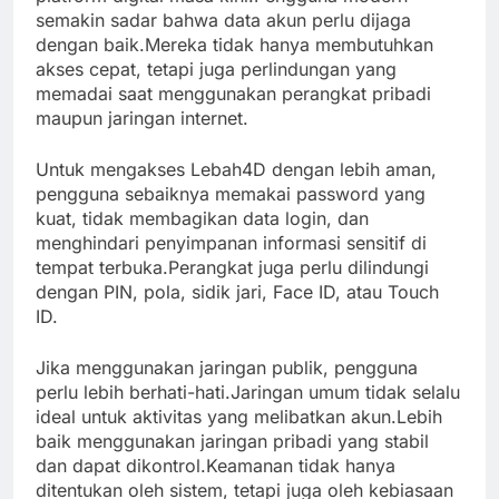
semakin sadar bahwa data akun perlu dijaga
dengan baik.Mereka tidak hanya membutuhkan
akses cepat, tetapi juga perlindungan yang
memadai saat menggunakan perangkat pribadi
maupun jaringan internet.
Untuk mengakses Lebah4D dengan lebih aman,
pengguna sebaiknya memakai password yang
kuat, tidak membagikan data login, dan
menghindari penyimpanan informasi sensitif di
tempat terbuka.Perangkat juga perlu dilindungi
dengan PIN, pola, sidik jari, Face ID, atau Touch
ID.
Jika menggunakan jaringan publik, pengguna
perlu lebih berhati-hati.Jaringan umum tidak selalu
ideal untuk aktivitas yang melibatkan akun.Lebih
baik menggunakan jaringan pribadi yang stabil
dan dapat dikontrol.Keamanan tidak hanya
ditentukan oleh sistem, tetapi juga oleh kebiasaan