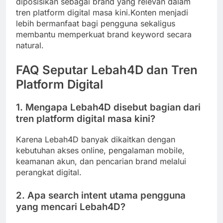
diposisikan sebagai brand yang relevan dalam
tren platform digital masa kini.Konten menjadi
lebih bermanfaat bagi pengguna sekaligus
membantu memperkuat brand keyword secara
natural.
FAQ Seputar Lebah4D dan Tren
Platform Digital
1. Mengapa Lebah4D disebut bagian dari
tren platform digital masa kini?
Karena Lebah4D banyak dikaitkan dengan
kebutuhan akses online, pengalaman mobile,
keamanan akun, dan pencarian brand melalui
perangkat digital.
2. Apa search intent utama pengguna
yang mencari Lebah4D?