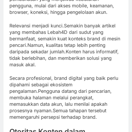
pengguna, mulai dari akses mobile, keamanan,
browser, koneksi, hingga pengelolaan akun.
Relevansi menjadi kunci.Semakin banyak artikel
yang membahas Lebah4D dari sudut yang
bermanfaat, semakin kuat konteks brand di mesin
pencari.Namun, kualitas tetap lebih penting
daripada sekadar jumlah.Konten harus informatif,
tidak berlebihan, dan memberikan solusi yang
masuk akal.
Secara profesional, brand digital yang baik perlu
dipahami sebagai ekosistem
pengalaman.Pengguna datang dari pencarian,
membuka halaman melalui perangkat,
memasukkan data akun, lalu menilai apakah
prosesnya nyaman.Semua tahapan tersebut
memengaruhi persepsi terhadap brand.
Otoritas Konten dalam