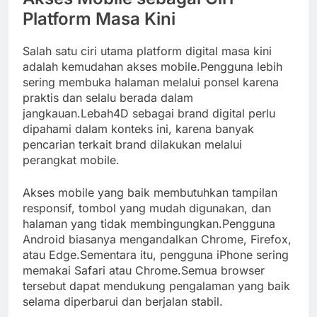
Platform Masa Kini
Salah satu ciri utama platform digital masa kini
adalah kemudahan akses mobile.Pengguna lebih
sering membuka halaman melalui ponsel karena
praktis dan selalu berada dalam
jangkauan.Lebah4D sebagai brand digital perlu
dipahami dalam konteks ini, karena banyak
pencarian terkait brand dilakukan melalui
perangkat mobile.
Akses mobile yang baik membutuhkan tampilan
responsif, tombol yang mudah digunakan, dan
halaman yang tidak membingungkan.Pengguna
Android biasanya mengandalkan Chrome, Firefox,
atau Edge.Sementara itu, pengguna iPhone sering
memakai Safari atau Chrome.Semua browser
tersebut dapat mendukung pengalaman yang baik
selama diperbarui dan berjalan stabil.