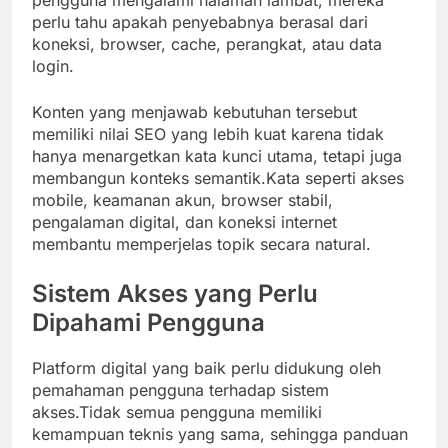
perlu tahu apakah penyebabnya berasal dari
koneksi, browser, cache, perangkat, atau data
login.
Konten yang menjawab kebutuhan tersebut
memiliki nilai SEO yang lebih kuat karena tidak
hanya menargetkan kata kunci utama, tetapi juga
membangun konteks semantik.Kata seperti akses
mobile, keamanan akun, browser stabil,
pengalaman digital, dan koneksi internet
membantu memperjelas topik secara natural.
Sistem Akses yang Perlu
Dipahami Pengguna
Platform digital yang baik perlu didukung oleh
pemahaman pengguna terhadap sistem
akses.Tidak semua pengguna memiliki
kemampuan teknis yang sama, sehingga panduan