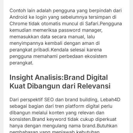
Contoh lain adalah pengguna yang berpindah dari
Android ke login yang sebelumnya tersimpan di
Chrome tidak otomatis muncul di Safari.Pengguna
kemudian memeriksa password manager,
memasukkan data secara manual, lalu
menyimpannya kembali dengan aman di
perangkat pribadi.Kendala selesai karena
pengguna memahami perbedaan ekosistem
perangkat.
Insight Analisis:Brand Digital
Kuat Dibangun dari Relevansi
Dari perspektif SEO dan brand building, Lebah4D
sebagai bagian dari tren platform digital perlu
dibangun melalui konten yang relevan dan
konsisten.Brand keyword tidak cukup diperkuat
hanya dengan mengulang nama brand.Butuhkan
pembahasan yang menjawab kebutuhan