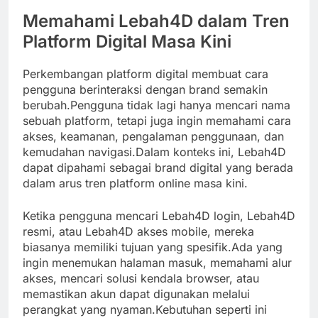
Memahami Lebah4D dalam Tren
Platform Digital Masa Kini
Perkembangan platform digital membuat cara
pengguna berinteraksi dengan brand semakin
berubah.Pengguna tidak lagi hanya mencari nama
sebuah platform, tetapi juga ingin memahami cara
akses, keamanan, pengalaman penggunaan, dan
kemudahan navigasi.Dalam konteks ini, Lebah4D
dapat dipahami sebagai brand digital yang berada
dalam arus tren platform online masa kini.
Ketika pengguna mencari Lebah4D login, Lebah4D
resmi, atau Lebah4D akses mobile, mereka
biasanya memiliki tujuan yang spesifik.Ada yang
ingin menemukan halaman masuk, memahami alur
akses, mencari solusi kendala browser, atau
memastikan akun dapat digunakan melalui
perangkat yang nyaman.Kebutuhan seperti ini