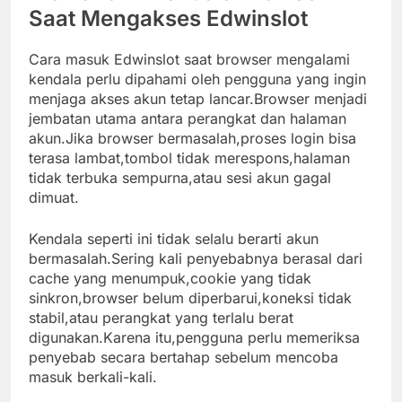
Saat Mengakses Edwinslot
Cara masuk Edwinslot saat browser mengalami
kendala perlu dipahami oleh pengguna yang ingin
menjaga akses akun tetap lancar.Browser menjadi
jembatan utama antara perangkat dan halaman
akun.Jika browser bermasalah,proses login bisa
terasa lambat,tombol tidak merespons,halaman
tidak terbuka sempurna,atau sesi akun gagal
dimuat.
Kendala seperti ini tidak selalu berarti akun
bermasalah.Sering kali penyebabnya berasal dari
cache yang menumpuk,cookie yang tidak
sinkron,browser belum diperbarui,koneksi tidak
stabil,atau perangkat yang terlalu berat
digunakan.Karena itu,pengguna perlu memeriksa
penyebab secara bertahap sebelum mencoba
masuk berkali-kali.