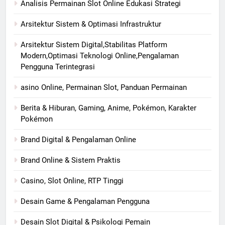
Analisis Permainan Slot Online Edukasi Strategi
Arsitektur Sistem & Optimasi Infrastruktur
Arsitektur Sistem Digital,Stabilitas Platform
Modern,Optimasi Teknologi Online,Pengalaman
Pengguna Terintegrasi
asino Online, Permainan Slot, Panduan Permainan
Berita & Hiburan, Gaming, Anime, Pokémon, Karakter
Pokémon
Brand Digital & Pengalaman Online
Brand Online & Sistem Praktis
Casino, Slot Online, RTP Tinggi
Desain Game & Pengalaman Pengguna
Desain Slot Digital & Psikologi Pemain