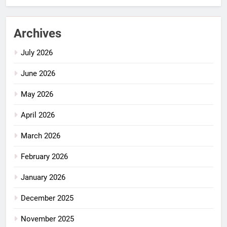
Archives
July 2026
June 2026
May 2026
April 2026
March 2026
February 2026
January 2026
December 2025
November 2025