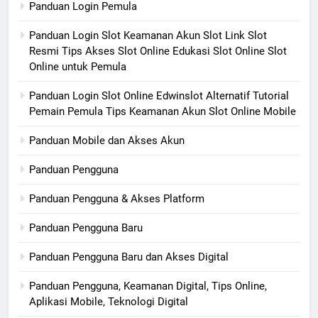
Panduan Login Pemula
Panduan Login Slot Keamanan Akun Slot Link Slot
Resmi Tips Akses Slot Online Edukasi Slot Online Slot
Online untuk Pemula
Panduan Login Slot Online Edwinslot Alternatif Tutorial
Pemain Pemula Tips Keamanan Akun Slot Online Mobile
Panduan Mobile dan Akses Akun
Panduan Pengguna
Panduan Pengguna & Akses Platform
Panduan Pengguna Baru
Panduan Pengguna Baru dan Akses Digital
Panduan Pengguna, Keamanan Digital, Tips Online,
Aplikasi Mobile, Teknologi Digital