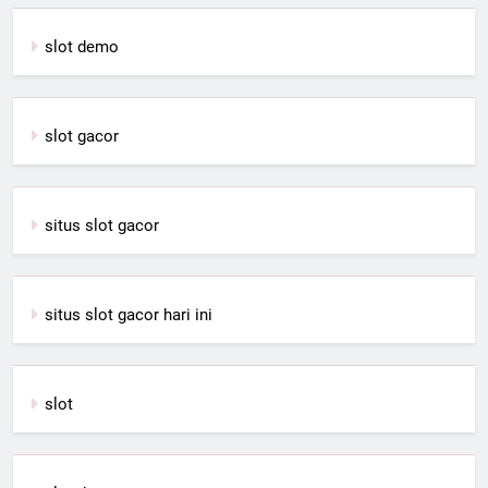
slot demo
slot gacor
situs slot gacor
situs slot gacor hari ini
slot