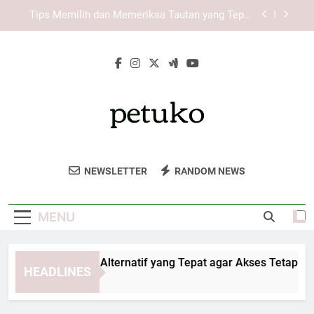
Skip
KAYA787 Alternatif dengan Sistem Akses yang
to
Lebih Stabil dan Praktis
content
Panduan Menjaga Kelancaran Akses pada
Halaman KAYA787 Login
Tips Memilih Link Alternatif yang Tepat agar
Akses Tetap Aman dan Terarah
Tips Memilih dan Memeriksa Tautan yang Tepat
agar Akses Tetap Aman
KAYA787 Alternatif dengan Sistem Akses yang
Lebih Stabil dan Praktis
Petuko
Dapatkan Produk Berkualitas Untuk Hewan
Panduan Menjaga Kelancaran Akses pada
NEWSLETTER
RANDOM NEWS
Halaman KAYA787 Login
Peliharaan Anda Di Petuko. Dari Makanan
Hingga Aksesori, Semuanya Ada Di Sini.
MENU
ps Memilih Link Alternatif yang Tepat agar Akses Tetap Aman
HEADLINES
Weeks Ago