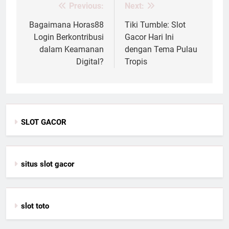
Previous:
Next:
Post
navigation
Bagaimana Horas88
Tiki Tumble: Slot
Login Berkontribusi
Gacor Hari Ini
dalam Keamanan
dengan Tema Pulau
Digital?
Tropis
SLOT GACOR
situs slot gacor
slot toto