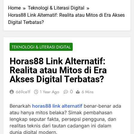
Home
Teknologi & Literasi Digital
Horas88 Link Alternatif: Realita atau Mitos di Era Akses
Digital Terbatas?
TEKNOLOGI & LITERASI DIGITAL
Horas88 Link Alternatif:
Realita atau Mitos di Era
Akses Digital Terbatas?
0
669ce1f
1 Year Ago
6 Mins
Benarkah
horas88 link alternatif
benar-benar ada
atau hanya mitos belaka? Simak pembahasan
lengkap seputar fakta, persepsi pengguna, dan
realitas teknis dari tautan cadangan ini dalam
dunia digital modern.