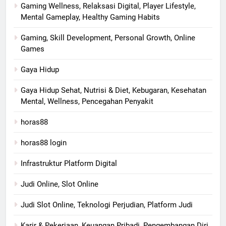
Gaming Wellness, Relaksasi Digital, Player Lifestyle,
Mental Gameplay, Healthy Gaming Habits
Gaming, Skill Development, Personal Growth, Online
Games
Gaya Hidup
Gaya Hidup Sehat, Nutrisi & Diet, Kebugaran, Kesehatan
Mental, Wellness, Pencegahan Penyakit
horas88
horas88 login
Infrastruktur Platform Digital
Judi Online, Slot Online
Judi Slot Online, Teknologi Perjudian, Platform Judi
Karir & Pekerjaan, Keuangan Pribadi, Pengembangan Diri,