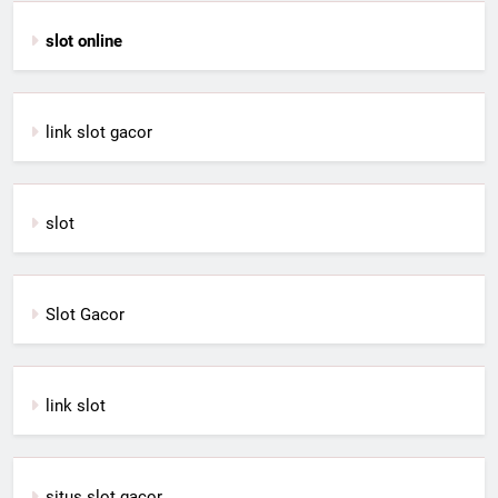
slot online
link slot gacor
slot
Slot Gacor
link slot
situs slot gacor