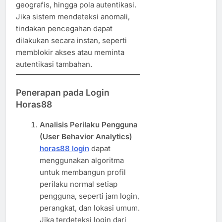
geografis, hingga pola autentikasi.
Jika sistem mendeteksi anomali,
tindakan pencegahan dapat
dilakukan secara instan, seperti
memblokir akses atau meminta
autentikasi tambahan.
Penerapan pada Login
Horas88
Analisis Perilaku Pengguna
(User Behavior Analytics)
horas88 login
dapat
menggunakan algoritma
untuk membangun profil
perilaku normal setiap
pengguna, seperti jam login,
perangkat, dan lokasi umum.
Jika terdeteksi login dari