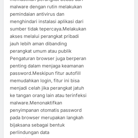
malware dengan rutin melakukan
pemindaian antivirus dan
menghindari instalasi aplikasi dari
sumber tidak tepercaya.Melakukan
akses melalui perangkat pribadi
jauh lebih aman dibanding
perangkat umum atau publik
Pengaturan browser juga berperan
penting dalam menjaga keamanan
password.Meskipun fitur autofill
memudahkan login, fitur ini bisa
menjadi celah jika perangkat jatuh
ke tangan orang lain atau terinfeksi
malware.Menonaktifkan
penyimpanan otomatis password
pada browser merupakan langkah
bijaksana sebagai bentuk
perlindungan data