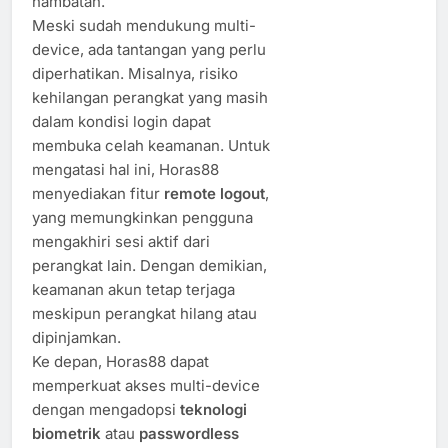
hambatan.
Meski sudah mendukung multi-
device, ada tantangan yang perlu
diperhatikan. Misalnya, risiko
kehilangan perangkat yang masih
dalam kondisi login dapat
membuka celah keamanan. Untuk
mengatasi hal ini, Horas88
menyediakan fitur
remote logout
,
yang memungkinkan pengguna
mengakhiri sesi aktif dari
perangkat lain. Dengan demikian,
keamanan akun tetap terjaga
meskipun perangkat hilang atau
dipinjamkan.
Ke depan, Horas88 dapat
memperkuat akses multi-device
dengan mengadopsi
teknologi
biometrik
atau
passwordless