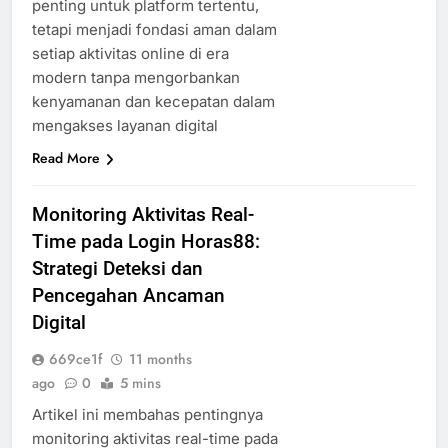
penting untuk platform tertentu,
tetapi menjadi fondasi aman dalam
setiap aktivitas online di era
modern tanpa mengorbankan
kenyamanan dan kecepatan dalam
mengakses layanan digital
Read More
Monitoring Aktivitas Real-
Time pada Login Horas88:
Strategi Deteksi dan
Pencegahan Ancaman
Digital
669ce1f
11 months
ago
0
5 mins
Artikel ini membahas pentingnya
monitoring aktivitas real-time pada