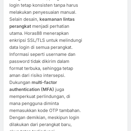
login tetap konsisten tanpa harus
melakukan penyesuaian manual.
Selain desain,
keamanan lintas
perangkat
menjadi perhatian
utama. Horas88 menerapkan
enkripsi SSL/TLS untuk melindungi
data login di semua perangkat.
Informasi seperti username dan
password tidak dikirim dalam
format terbuka, sehingga tetap
aman dari risiko intersepsi.
Dukungan
multi-factor
authentication (MFA)
juga
memperkuat perlindungan, di
mana pengguna diminta
memasukkan kode OTP tambahan.
Dengan demikian, meskipun login
dilakukan dari perangkat baru,