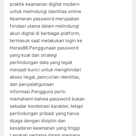
praktik keamanan digital modern
untuk melindungi identitas online
Keamanan password merupakan
fondasi utama dalam melindungi
akun digital di berbagai platform,
termasuk saat melakukan login ke
Horas88.Penggunaan password
yang kuat dan strategi
perlindungan data yang tepat
menjadi kunci untuk menghindari
akses ilegal, pencurian identitas,
dan penyalahgunaan
informasi.Pengguna perlu
memahami bahwa password bukan
sekadar kombinasi karakter, tetapi
perlindungan pribadi yang harus
dijaga dengan disiplin dan
kesadaran keamanan yang tinggi
Langkah pertama dalam menjaga