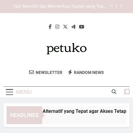
Skip
KAYA787 Alternatif dengan Sistem Akses yang
to
Lebih Stabil dan Praktis
content
Panduan Menjaga Kelancaran Akses pada
Halaman KAYA787 Login
Tips Memilih Link Alternatif yang Tepat agar
Akses Tetap Aman dan Terarah
Tips Memilih dan Memeriksa Tautan yang Tepat
agar Akses Tetap Aman
KAYA787 Alternatif dengan Sistem Akses yang
Lebih Stabil dan Praktis
Petuko
Dapatkan Produk Berkualitas Untuk Hewan
Panduan Menjaga Kelancaran Akses pada
NEWSLETTER
RANDOM NEWS
Halaman KAYA787 Login
Peliharaan Anda Di Petuko. Dari Makanan
Hingga Aksesori, Semuanya Ada Di Sini.
MENU
ps Memilih Link Alternatif yang Tepat agar Akses Tetap Aman
HEADLINES
Weeks Ago