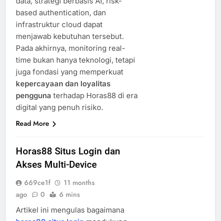
data, strategi berbasis AI, risk-
based authentication, dan
infrastruktur cloud dapat
menjawab kebutuhan tersebut.
Pada akhirnya, monitoring real-
time bukan hanya teknologi, tetapi
juga fondasi yang memperkuat
kepercayaan dan loyalitas
pengguna
terhadap Horas88 di era
digital yang penuh risiko.
Read More
Horas88 Situs Login dan
Akses Multi-Device
669ce1f
11 months
ago
0
6 mins
Artikel ini mengulas bagaimana