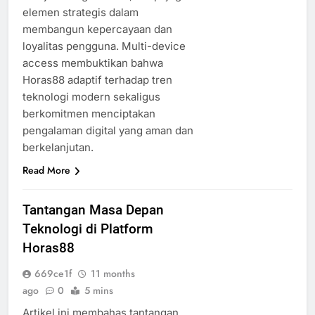
elemen strategis dalam
membangun kepercayaan dan
loyalitas pengguna. Multi-device
access membuktikan bahwa
Horas88 adaptif terhadap tren
teknologi modern sekaligus
berkomitmen menciptakan
pengalaman digital yang aman dan
berkelanjutan.
Read More
Tantangan Masa Depan
Teknologi di Platform
Horas88
669ce1f
11 months
ago
0
5 mins
Artikel ini membahas tantangan