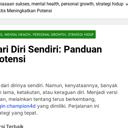
iasaan sukses, mental health, personal growth, strategi hidup
aktis Meningkatkan Potensi
ES, MENTAL HEALTH, PERSONAL GROWTH, STRATEGI HIDUP
ri Diri Sendiri: Panduan
otensi
k dari dirinya sendiri. Namun, kenyataannya, banyak
lama, ketakutan, atau keraguan diri. Menjadi versi
an, melainkan tentang terus berkembang,
ogin champion4d
yang dimiliki. Perjalanan ini
tegi yang tepat.
si Terbaik