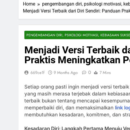
Home
pengembangan diri, psikologi motivasi, keb
Menjadi Versi Terbaik dari Diri Sendiri: Panduan Pr
PENGEMBANGAN DIRI, PSIKOLOGI MOTIVASI, KEBIASAAN SUKS
Menjadi Versi Terbaik da
Praktis Meningkatkan P
0
669ce1f
9 Months Ago
7 Mins
Setiap orang pasti ingin menjadi versi terbai
yang masih merasa terjebak dalam kebiasaan 
terbaik bukan tentang mencapai kesempurna
memperbaiki diri, dan memaksimalkan
link l
membutuhkan kesadaran, komitmen, dan stra
Kesadaran Diri: Langkah Pertama Menuju Ver