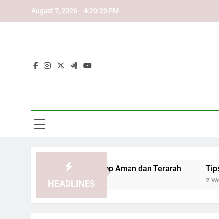
Skip
August 7, 2026
4:20:21 PM
to
content
Pet
Dapatkan 
at agar Akses Tetap Aman dan Terarah
Tips Memilih dan
2 Weeks Ago
HEADLINES