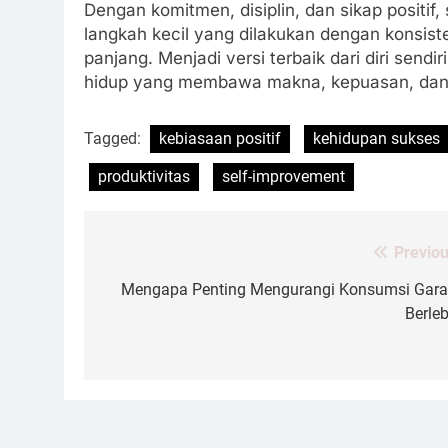
Dengan komitmen, disiplin, dan sikap positif,
langkah kecil yang dilakukan dengan konsi
panjang. Menjadi versi terbaik dari diri sendi
hidup yang membawa makna, kepuasan, dan 
Tagged:
kebiasaan positif
kehidupan sukses
produktivitas
self-improvement
Previou
Post
navigation
Mengapa Penting Mengurangi Konsumsi Gar
Berleb