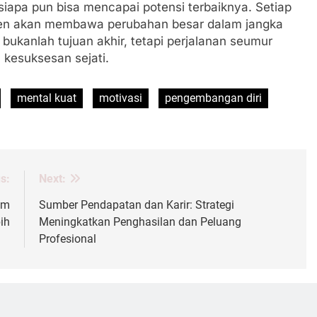
 siapa pun bisa mencapai potensi terbaiknya. Setiap
sten akan membawa perubahan besar dalam jangka
ri bukanlah tujuan akhir, tetapi perjalanan seumur
kesuksesan sejati.
mental kuat
motivasi
pengembangan diri
s:
Next:
am
Sumber Pendapatan dan Karir: Strategi
ih
Meningkatkan Penghasilan dan Peluang
Profesional