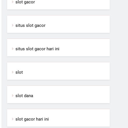
slot gacor
situs slot gacor
situs slot gacor hari ini
slot
slot dana
slot gacor hari ini