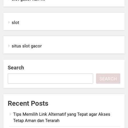
slot
situs slot gacor
Search
SEARCH
Recent Posts
Tips Memilih Link Alternatif yang Tepat agar Akses
Tetap Aman dan Terarah