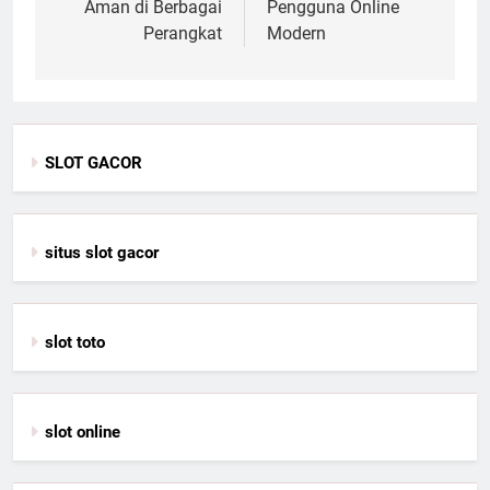
Aman di Berbagai
Pengguna Online
Perangkat
Modern
SLOT GACOR
situs slot gacor
slot toto
slot online