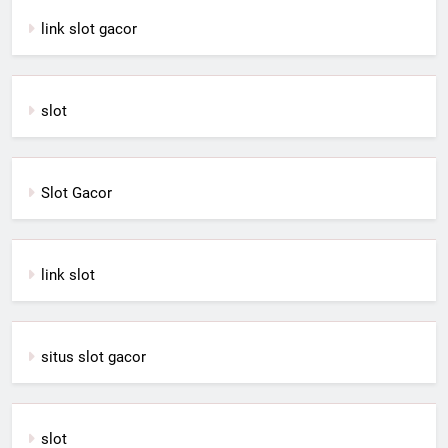
link slot gacor
slot
Slot Gacor
link slot
situs slot gacor
slot