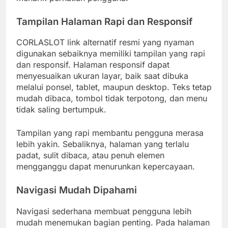
Tampilan Halaman Rapi dan Responsif
CORLASLOT link alternatif resmi yang nyaman
digunakan sebaiknya memiliki tampilan yang rapi
dan responsif. Halaman responsif dapat
menyesuaikan ukuran layar, baik saat dibuka
melalui ponsel, tablet, maupun desktop. Teks tetap
mudah dibaca, tombol tidak terpotong, dan menu
tidak saling bertumpuk.
Tampilan yang rapi membantu pengguna merasa
lebih yakin. Sebaliknya, halaman yang terlalu
padat, sulit dibaca, atau penuh elemen
mengganggu dapat menurunkan kepercayaan.
Navigasi Mudah Dipahami
Navigasi sederhana membuat pengguna lebih
mudah menemukan bagian penting. Pada halaman