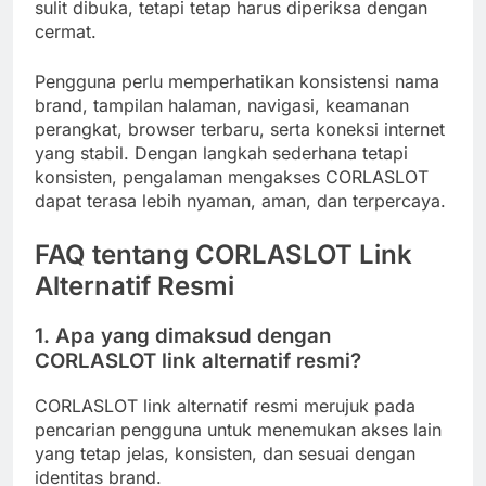
sulit dibuka, tetapi tetap harus diperiksa dengan
cermat.
Pengguna perlu memperhatikan konsistensi nama
brand, tampilan halaman, navigasi, keamanan
perangkat, browser terbaru, serta koneksi internet
yang stabil. Dengan langkah sederhana tetapi
konsisten, pengalaman mengakses CORLASLOT
dapat terasa lebih nyaman, aman, dan terpercaya.
FAQ tentang CORLASLOT Link
Alternatif Resmi
1. Apa yang dimaksud dengan
CORLASLOT link alternatif resmi?
CORLASLOT link alternatif resmi merujuk pada
pencarian pengguna untuk menemukan akses lain
yang tetap jelas, konsisten, dan sesuai dengan
identitas brand.