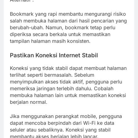
Bookmark yang rapi membantu mengurangi risiko
salah membuka halaman dari hasil pencarian yang
berubah-ubah. Namun, bookmark tetap perlu
diperiksa secara berkala untuk memastikan
tampilan halaman masih konsisten.
Pastikan Koneksi Internet Stabil
Koneksi yang tidak stabil dapat membuat halaman
terlihat seperti bermasalah. Sebelum
menyimpulkan akses tidak aktif, pengguna perlu
memeriksa jaringan terlebih dahulu. Cobalah
membuka halaman lain untuk memastikan koneksi
berjalan normal.
Jika menggunakan perangkat mobile, pengguna
dapat mencoba berpindah dari Wi-Fi ke data
seluler atau sebaliknya. Koneksi yang stabil
membantu akses berjalan lebih lancar.