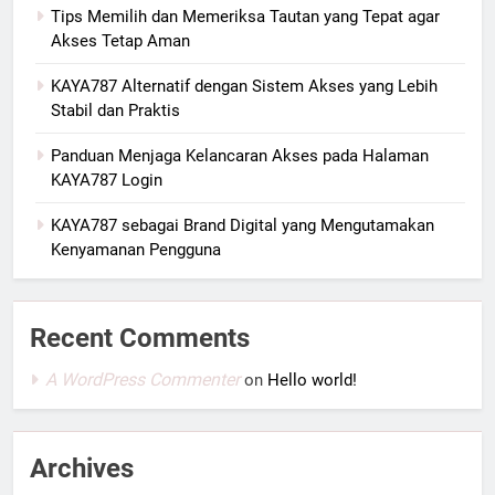
Tips Memilih dan Memeriksa Tautan yang Tepat agar
Akses Tetap Aman
KAYA787 Alternatif dengan Sistem Akses yang Lebih
Stabil dan Praktis
Panduan Menjaga Kelancaran Akses pada Halaman
KAYA787 Login
KAYA787 sebagai Brand Digital yang Mengutamakan
Kenyamanan Pengguna
Recent Comments
A WordPress Commenter
on
Hello world!
Archives