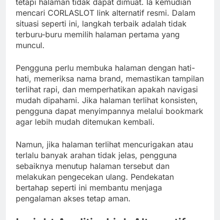
tetapi halaman tidak dapat dimuat. Ia kemudian
mencari CORLASLOT link alternatif resmi. Dalam
situasi seperti ini, langkah terbaik adalah tidak
terburu-buru memilih halaman pertama yang
muncul.
Pengguna perlu membuka halaman dengan hati-
hati, memeriksa nama brand, memastikan tampilan
terlihat rapi, dan memperhatikan apakah navigasi
mudah dipahami. Jika halaman terlihat konsisten,
pengguna dapat menyimpannya melalui bookmark
agar lebih mudah ditemukan kembali.
Namun, jika halaman terlihat mencurigakan atau
terlalu banyak arahan tidak jelas, pengguna
sebaiknya menutup halaman tersebut dan
melakukan pengecekan ulang. Pendekatan
bertahap seperti ini membantu menjaga
pengalaman akses tetap aman.