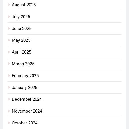
August 2025
July 2025
June 2025
May 2025
April 2025
March 2025
February 2025
January 2025
December 2024
November 2024
October 2024