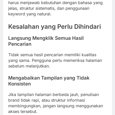
harus menjawab kebutuhan dengan bahasa yang
jelas, struktur sistematis, dan penggunaan
keyword yang natural.
Kesalahan yang Perlu Dihindari
Langsung Mengklik Semua Hasil
Pencarian
Tidak semua hasil pencarian memiliki kualitas
yang sama. Pengguna perlu memeriksa halaman
sebelum melanjutkan.
Mengabaikan Tampilan yang Tidak
Konsisten
Jika tampilan halaman berbeda jauh, penulisan
brand tidak rapi, atau struktur informasi
membingungkan, jangan langsung menggunakan
akses tersebut.