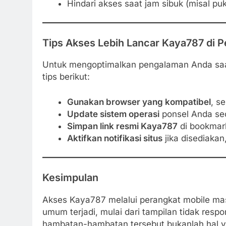
Hindari akses saat jam sibuk (misal pu
Tips Akses Lebih Lancar Kaya787 di P
Untuk mengoptimalkan pengalaman Anda saat
tips berikut:
Gunakan browser yang kompatibel
, s
Update sistem operasi
ponsel Anda sec
Simpan link resmi Kaya787
di bookmark
Aktifkan notifikasi situs
jika disediaka
Kesimpulan
Akses Kaya787 melalui perangkat mobile ma
umum terjadi, mulai dari tampilan tidak respon
hambatan-hambatan tersebut bukanlah hal y