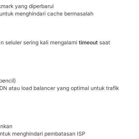
kmark yang diperbarui
untuk menghindari cache bermasalah
 seluler sering kali mengalami
timeout
saat
pencil)
 atau load balancer yang optimal untuk trafik
inkan
ntuk menghindari pembatasan ISP