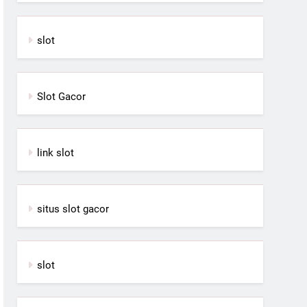
slot
Slot Gacor
link slot
situs slot gacor
slot