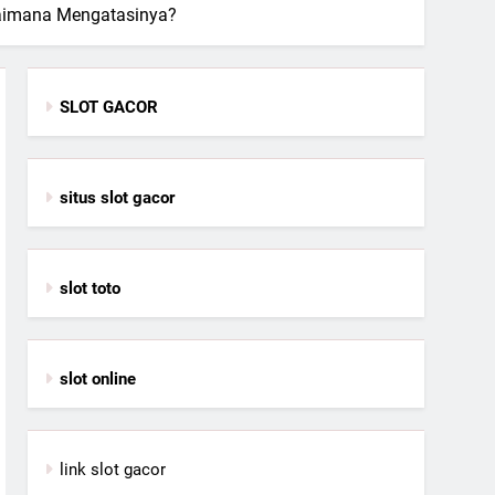
gaimana Mengatasinya?
SLOT GACOR
situs slot gacor
slot toto
slot online
link slot gacor