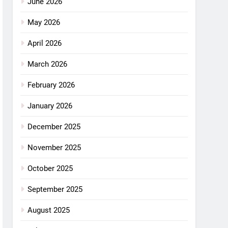
June 2026
May 2026
April 2026
March 2026
February 2026
January 2026
December 2025
November 2025
October 2025
September 2025
August 2025