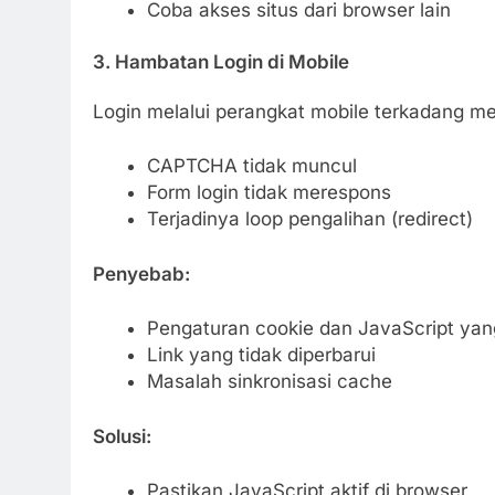
Coba akses situs dari browser lain
3.
Hambatan Login di Mobile
Login melalui perangkat mobile terkadang men
CAPTCHA tidak muncul
Form login tidak merespons
Terjadinya loop pengalihan (redirect)
Penyebab:
Pengaturan cookie dan JavaScript yang
Link yang tidak diperbarui
Masalah sinkronisasi cache
Solusi:
Pastikan JavaScript aktif di browser