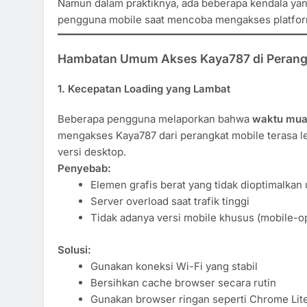
Namun dalam praktiknya, ada beberapa kendala yan
pengguna mobile saat mencoba mengakses platform
Hambatan Umum Akses Kaya787 di Perang
1.
Kecepatan Loading yang Lambat
Beberapa pengguna melaporkan bahwa
waktu mua
mengakses Kaya787 dari perangkat mobile terasa l
versi desktop.
Penyebab:
Elemen grafis berat yang tidak dioptimalkan 
Server overload saat trafik tinggi
Tidak adanya versi mobile khusus (mobile-o
Solusi:
Gunakan koneksi Wi-Fi yang stabil
Bersihkan cache browser secara rutin
Gunakan browser ringan seperti Chrome Lite