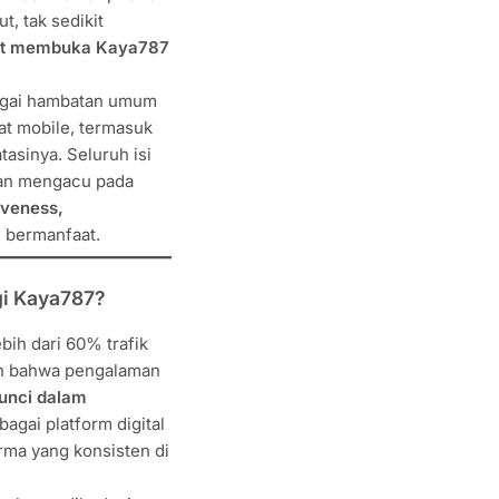
t, tak sedikit
aat membuka Kaya787
bagai hambatan umum
at mobile, termasuk
tasinya. Seluruh isi
n mengacu pada
iveness,
 bermanfaat.
gi Kaya787?
bih dari 60% trafik
an bahwa pengalaman
kunci dalam
bagai platform digital
rma yang konsisten di