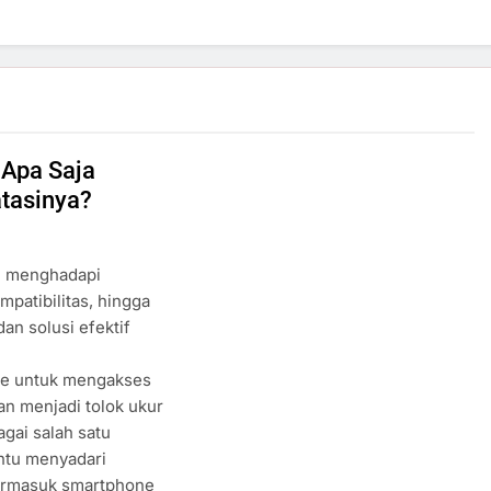
 Apa Saja
tasinya?
li menghadapi
mpatibilitas, hingga
dan solusi efektif
le untuk mengakses
an menjadi tolok ukur
agai salah satu
entu menyadari
 termasuk smartphone