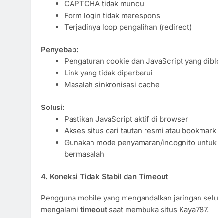
CAPTCHA tidak muncul
Form login tidak merespons
Terjadinya loop pengalihan (redirect)
Penyebab:
Pengaturan cookie dan JavaScript yang dibl
Link yang tidak diperbarui
Masalah sinkronisasi cache
Solusi:
Pastikan JavaScript aktif di browser
Akses situs dari tautan resmi atau bookmark
Gunakan mode penyamaran/incognito untuk
bermasalah
4.
Koneksi Tidak Stabil dan Timeout
Pengguna mobile yang mengandalkan jaringan selule
mengalami
timeout
saat membuka situs Kaya787.