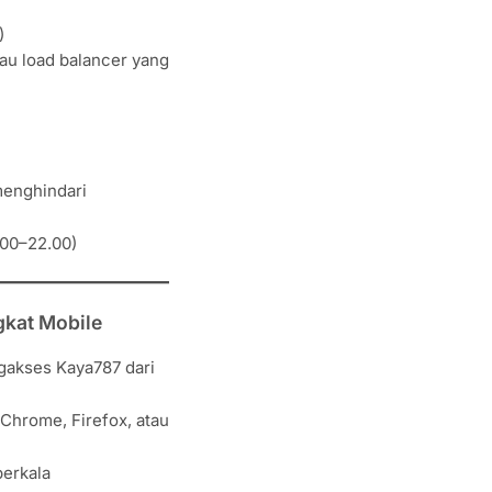
)
u load balancer yang
menghindari
.00–22.00)
gkat Mobile
akses Kaya787 dari
i Chrome, Firefox, atau
erkala