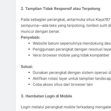
2.
Tampilan Tidak Responsif atau Terpotong
Pada sebagian perangkat, antarmuka situs Kaya787 
sempurna—ada teks yang terpotong, tombol sulit dik
muncul dengan benar.
Penyebab:
Website belum sepenuhnya mendukung desa
Penggunaan perangkat dengan resolusi laya
Versi browser mobile yang tidak kompatibel
Solusi:
Gunakan perangkat dengan sistem operasi d
Aktifkan rotasi layar untuk tampilan landsca
Coba akses situs dari browser lain
3.
Hambatan Login di Mobile
Login melalui perangkat mobile terkadang mengalam