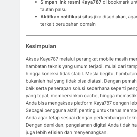
Simpan link resmi Kaya787
di bookmark un
tautan palsu
Aktifkan notifikasi situs
jika disediakan, ag
terkait perubahan domain
Kesimpulan
Akses Kaya787 melalui perangkat mobile masih m
hambatan teknis yang umum terjadi, mulai dari tamp
hingga koneksi tidak stabil. Meski begitu, hambat
bukanlah hal yang tidak bisa diatasi. Dengan pema
baik serta penerapan solusi sederhana seperti pe
yang tepat, membersihkan cache, hingga memastika
Anda bisa mengakses platform Kaya787 dengan lebi
Sebagai pengguna aktif, penting untuk terus memp
Anda agar tetap sesuai dengan perkembangan tekno
Dengan demikian, pengalaman digital Anda tidak ha
juga lebih efisien dan menyenangkan.