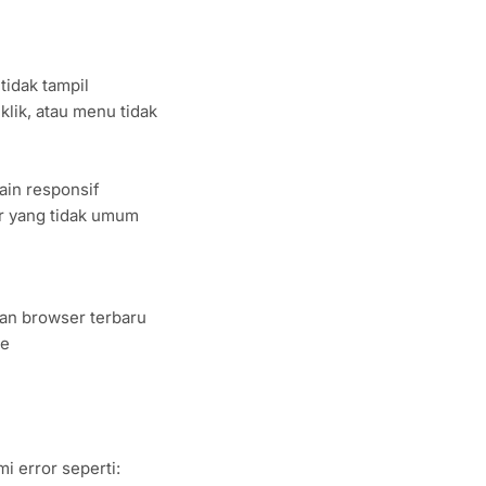
tidak tampil
lik, atau menu tidak
in responsif
r yang tidak umum
an browser terbaru
pe
i error seperti: