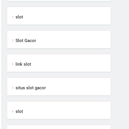
slot
Slot Gacor
link slot
situs slot gacor
slot