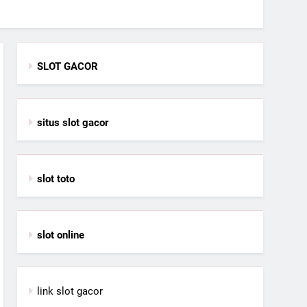
SLOT GACOR
situs slot gacor
slot toto
slot online
link slot gacor