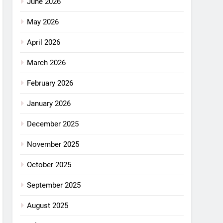
June 2026
May 2026
April 2026
March 2026
February 2026
January 2026
December 2025
November 2025
October 2025
September 2025
August 2025