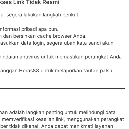
ses Link Tidak Resmi
u, segera lakukan langkah berikut:
formasi pribadi apa pun.
n dan bersihkan cache browser Anda.
sukkan data login, segera ubah kata sandi akun
indaian antivirus untuk memastikan perangkat Anda
anggan Horas88 untuk melaporkan tautan palsu
man adalah langkah penting untuk melindungi data
 memverifikasi keaslian link, menggunakan perangkat
ber tidak dikenal, Anda dapat menikmati layanan