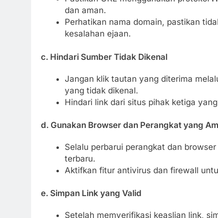
dan aman.
Perhatikan nama domain, pastikan tid
kesalahan ejaan.
c. Hindari Sumber Tidak Dikenal
Jangan klik tautan yang diterima melal
yang tidak dikenal.
Hindari link dari situs pihak ketiga yang
d. Gunakan Browser dan Perangkat yang A
Selalu perbarui perangkat dan browse
terbaru.
Aktifkan fitur antivirus dan firewall u
e. Simpan Link yang Valid
Setelah memverifikasi keaslian link, 