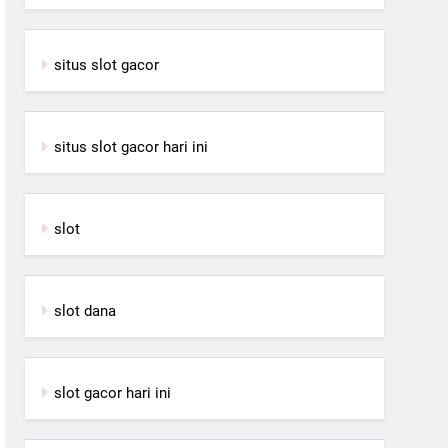
situs slot gacor
situs slot gacor hari ini
slot
slot dana
slot gacor hari ini