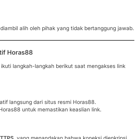
 diambil alih oleh pihak yang tidak bertanggung jawab.
tif Horas88
s, ikuti langkah-langkah berikut saat mengakses link
tif langsung dari situs resmi Horas88.
Horas88 untuk memastikan keaslian link.
TTPS
, yang menandakan bahwa koneksi dienkripsi