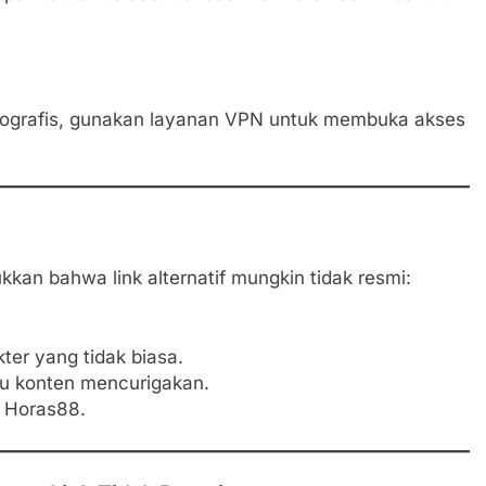
ografis, gunakan layanan VPN untuk membuka akses
kan bahwa link alternatif mungkin tidak resmi:
ter yang tidak biasa.
au konten mencurigakan.
i Horas88.