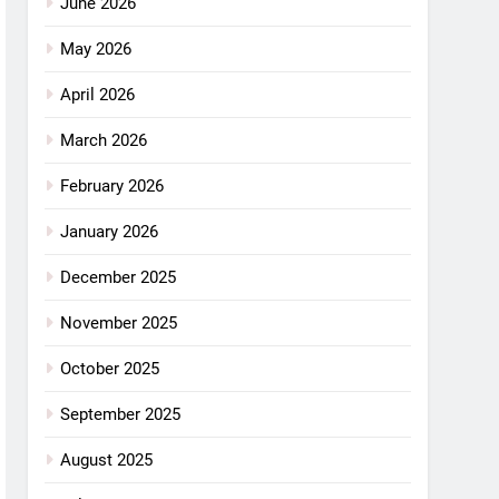
June 2026
May 2026
April 2026
March 2026
February 2026
January 2026
December 2025
November 2025
October 2025
September 2025
August 2025