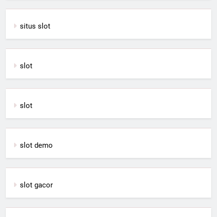
situs slot
slot
slot
slot demo
slot gacor