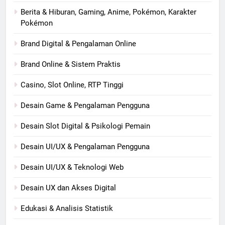
Berita & Hiburan, Gaming, Anime, Pokémon, Karakter
Pokémon
Brand Digital & Pengalaman Online
Brand Online & Sistem Praktis
Casino, Slot Online, RTP Tinggi
Desain Game & Pengalaman Pengguna
Desain Slot Digital & Psikologi Pemain
Desain UI/UX & Pengalaman Pengguna
Desain UI/UX & Teknologi Web
Desain UX dan Akses Digital
Edukasi & Analisis Statistik