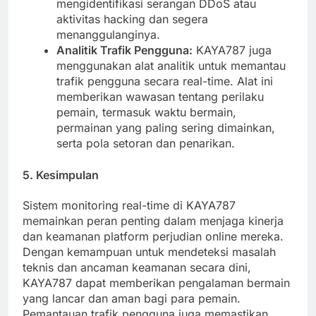
mengidentifikasi serangan DDoS atau
aktivitas hacking dan segera
menanggulanginya.
Analitik Trafik Pengguna:
KAYA787 juga
menggunakan alat analitik untuk memantau
trafik pengguna secara real-time. Alat ini
memberikan wawasan tentang perilaku
pemain, termasuk waktu bermain,
permainan yang paling sering dimainkan,
serta pola setoran dan penarikan.
5.
Kesimpulan
Sistem monitoring real-time di KAYA787
memainkan peran penting dalam menjaga kinerja
dan keamanan platform perjudian online mereka.
Dengan kemampuan untuk mendeteksi masalah
teknis dan ancaman keamanan secara dini,
KAYA787 dapat memberikan pengalaman bermain
yang lancar dan aman bagi para pemain.
Pemantauan trafik pengguna juga memastikan