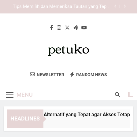
Skip
KAYA787 Alternatif dengan Sistem Akses yang
to
Lebih Stabil dan Praktis
content
Panduan Menjaga Kelancaran Akses pada
Halaman KAYA787 Login
Tips Memilih Link Alternatif yang Tepat agar
Akses Tetap Aman dan Terarah
Tips Memilih dan Memeriksa Tautan yang Tepat
agar Akses Tetap Aman
KAYA787 Alternatif dengan Sistem Akses yang
Lebih Stabil dan Praktis
Petuko
Dapatkan Produk Berkualitas Untuk Hewan
Panduan Menjaga Kelancaran Akses pada
NEWSLETTER
RANDOM NEWS
Halaman KAYA787 Login
Peliharaan Anda Di Petuko. Dari Makanan
Hingga Aksesori, Semuanya Ada Di Sini.
MENU
ips Memilih Link Alternatif yang Tepat agar Akses Tetap Ama
HEADLINES
 Weeks Ago