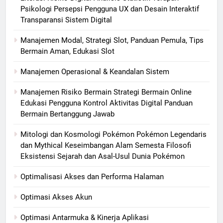
Psikologi Persepsi Pengguna UX dan Desain Interaktif
Transparansi Sistem Digital
Manajemen Modal, Strategi Slot, Panduan Pemula, Tips
Bermain Aman, Edukasi Slot
Manajemen Operasional & Keandalan Sistem
Manajemen Risiko Bermain Strategi Bermain Online
Edukasi Pengguna Kontrol Aktivitas Digital Panduan
Bermain Bertanggung Jawab
Mitologi dan Kosmologi Pokémon Pokémon Legendaris
dan Mythical Keseimbangan Alam Semesta Filosofi
Eksistensi Sejarah dan Asal-Usul Dunia Pokémon
Optimalisasi Akses dan Performa Halaman
Optimasi Akses Akun
Optimasi Antarmuka & Kinerja Aplikasi