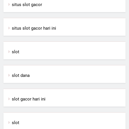
situs slot gacor
situs slot gacor hari ini
slot
slot dana
slot gacor hari ini
slot