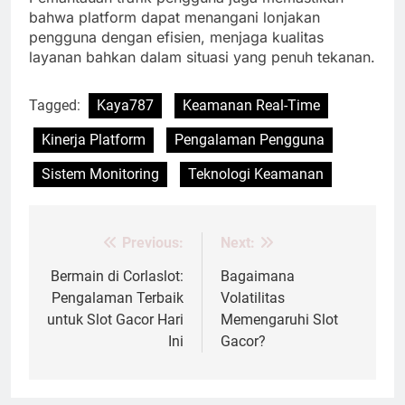
bahwa platform dapat menangani lonjakan
pengguna dengan efisien, menjaga kualitas
layanan bahkan dalam situasi yang penuh tekanan.
Tagged:
Kaya787
Keamanan Real-Time
Kinerja Platform
Pengalaman Pengguna
Sistem Monitoring
Teknologi Keamanan
Previous:
Next:
Post
navigation
Bermain di Corlaslot:
Bagaimana
Pengalaman Terbaik
Volatilitas
untuk Slot Gacor Hari
Memengaruhi Slot
Ini
Gacor?