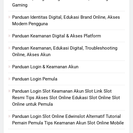
Gaming
Panduan Identitas Digital, Edukasi Brand Online, Akses
Modern Pengguna
Panduan Keamanan Digital & Akses Platform
Panduan Keamanan, Edukasi Digital, Troubleshooting
Online, Akses Akun
Panduan Login & Keamanan Akun
Panduan Login Pemula
Panduan Login Slot Keamanan Akun Slot Link Slot
Resmi Tips Akses Slot Online Edukasi Slot Online Slot
Online untuk Pemula
Panduan Login Slot Online Edwinslot Alternatif Tutorial
Pemain Pemula Tips Keamanan Akun Slot Online Mobile