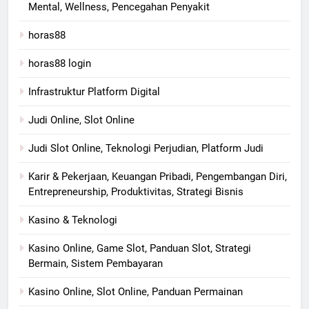
Mental, Wellness, Pencegahan Penyakit
horas88
horas88 login
Infrastruktur Platform Digital
Judi Online, Slot Online
Judi Slot Online, Teknologi Perjudian, Platform Judi
Karir & Pekerjaan, Keuangan Pribadi, Pengembangan Diri,
Entrepreneurship, Produktivitas, Strategi Bisnis
Kasino & Teknologi
Kasino Online, Game Slot, Panduan Slot, Strategi
Bermain, Sistem Pembayaran
Kasino Online, Slot Online, Panduan Permainan