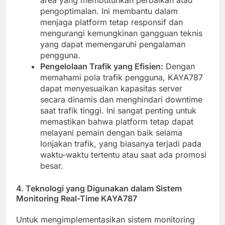
pengoptimalan. Ini membantu dalam
menjaga platform tetap responsif dan
mengurangi kemungkinan gangguan teknis
yang dapat memengaruhi pengalaman
pengguna.
Pengelolaan Trafik yang Efisien:
Dengan
memahami pola trafik pengguna, KAYA787
dapat menyesuaikan kapasitas server
secara dinamis dan menghindari downtime
saat trafik tinggi. Ini sangat penting untuk
memastikan bahwa platform tetap dapat
melayani pemain dengan baik selama
lonjakan trafik, yang biasanya terjadi pada
waktu-waktu tertentu atau saat ada promosi
besar.
4.
Teknologi yang Digunakan dalam Sistem
Monitoring Real-Time KAYA787
Untuk mengimplementasikan sistem monitoring