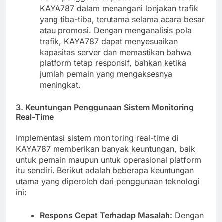
KAYA787 dalam menangani lonjakan trafik
yang tiba-tiba, terutama selama acara besar
atau promosi. Dengan menganalisis pola
trafik, KAYA787 dapat menyesuaikan
kapasitas server dan memastikan bahwa
platform tetap responsif, bahkan ketika
jumlah pemain yang mengaksesnya
meningkat.
3.
Keuntungan Penggunaan Sistem Monitoring
Real-Time
Implementasi sistem monitoring real-time di
KAYA787 memberikan banyak keuntungan, baik
untuk pemain maupun untuk operasional platform
itu sendiri. Berikut adalah beberapa keuntungan
utama yang diperoleh dari penggunaan teknologi
ini:
Respons Cepat Terhadap Masalah:
Dengan