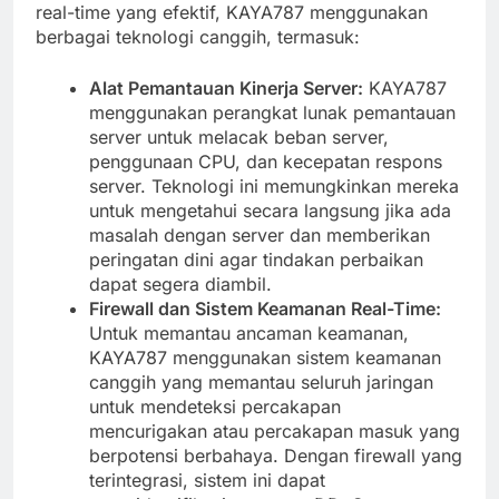
real-time yang efektif, KAYA787 menggunakan
berbagai teknologi canggih, termasuk:
Alat Pemantauan Kinerja Server:
KAYA787
menggunakan perangkat lunak pemantauan
server untuk melacak beban server,
penggunaan CPU, dan kecepatan respons
server. Teknologi ini memungkinkan mereka
untuk mengetahui secara langsung jika ada
masalah dengan server dan memberikan
peringatan dini agar tindakan perbaikan
dapat segera diambil.
Firewall dan Sistem Keamanan Real-Time:
Untuk memantau ancaman keamanan,
KAYA787 menggunakan sistem keamanan
canggih yang memantau seluruh jaringan
untuk mendeteksi percakapan
mencurigakan atau percakapan masuk yang
berpotensi berbahaya. Dengan firewall yang
terintegrasi, sistem ini dapat