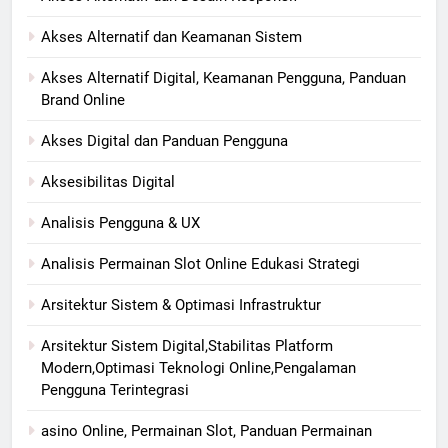
Akses Alternatif dan Keamanan Sistem
Akses Alternatif Digital, Keamanan Pengguna, Panduan
Brand Online
Akses Digital dan Panduan Pengguna
Aksesibilitas Digital
Analisis Pengguna & UX
Analisis Permainan Slot Online Edukasi Strategi
Arsitektur Sistem & Optimasi Infrastruktur
Arsitektur Sistem Digital,Stabilitas Platform
Modern,Optimasi Teknologi Online,Pengalaman
Pengguna Terintegrasi
asino Online, Permainan Slot, Panduan Permainan