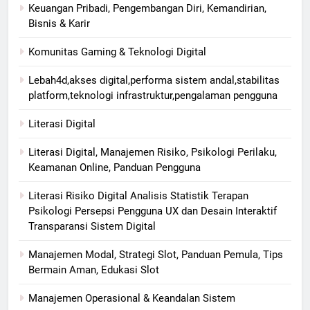
Keuangan Pribadi, Pengembangan Diri, Kemandirian,
Bisnis & Karir
Komunitas Gaming & Teknologi Digital
Lebah4d,akses digital,performa sistem andal,stabilitas
platform,teknologi infrastruktur,pengalaman pengguna
Literasi Digital
Literasi Digital, Manajemen Risiko, Psikologi Perilaku,
Keamanan Online, Panduan Pengguna
Literasi Risiko Digital Analisis Statistik Terapan
Psikologi Persepsi Pengguna UX dan Desain Interaktif
Transparansi Sistem Digital
Manajemen Modal, Strategi Slot, Panduan Pemula, Tips
Bermain Aman, Edukasi Slot
Manajemen Operasional & Keandalan Sistem