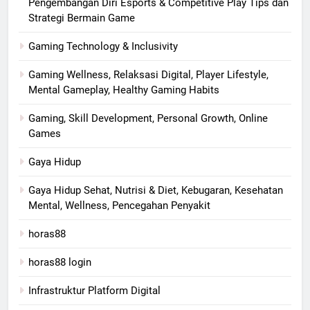
Pengembangan Diri Esports & Competitive Play Tips dan
Strategi Bermain Game
Gaming Technology & Inclusivity
Gaming Wellness, Relaksasi Digital, Player Lifestyle,
Mental Gameplay, Healthy Gaming Habits
Gaming, Skill Development, Personal Growth, Online
Games
Gaya Hidup
Gaya Hidup Sehat, Nutrisi & Diet, Kebugaran, Kesehatan
Mental, Wellness, Pencegahan Penyakit
horas88
horas88 login
Infrastruktur Platform Digital