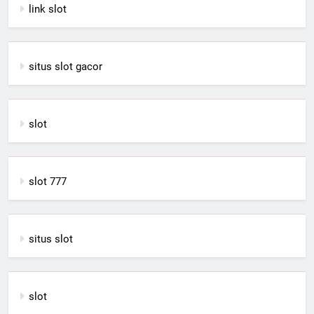
link slot
situs slot gacor
slot
slot 777
situs slot
slot