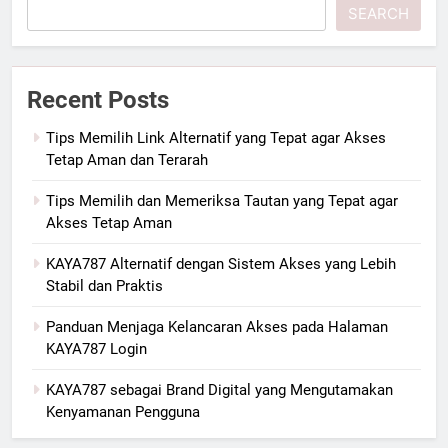
SEARCH
Recent Posts
Tips Memilih Link Alternatif yang Tepat agar Akses
Tetap Aman dan Terarah
Tips Memilih dan Memeriksa Tautan yang Tepat agar
Akses Tetap Aman
KAYA787 Alternatif dengan Sistem Akses yang Lebih
Stabil dan Praktis
Panduan Menjaga Kelancaran Akses pada Halaman
KAYA787 Login
KAYA787 sebagai Brand Digital yang Mengutamakan
Kenyamanan Pengguna