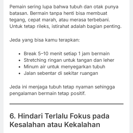
Pemain sering lupa bahwa tubuh dan otak punya
batasan. Bermain tanpa henti bisa membuat
tegang, cepat marah, atau merasa terbebani.
Untuk tetap rileks, istirahat adalah bagian penting.
Jeda yang bisa kamu terapkan:
Break 5–10 menit setiap 1 jam bermain
Stretching ringan untuk tangan dan leher
Minum air untuk menyegarkan tubuh
Jalan sebentar di sekitar ruangan
Jeda ini menjaga tubuh tetap nyaman sehingga
pengalaman bermain tetap positif.
6. Hindari Terlalu Fokus pada
Kesalahan atau Kekalahan