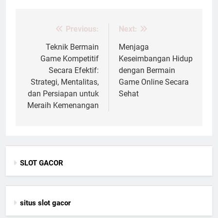
Previous:
Next:
Post
navigation
Teknik Bermain
Menjaga
Game Kompetitif
Keseimbangan Hidup
Secara Efektif:
dengan Bermain
Strategi, Mentalitas,
Game Online Secara
dan Persiapan untuk
Sehat
Meraih Kemenangan
SLOT GACOR
situs slot gacor