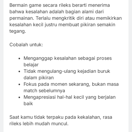
Bermain game secara rileks berarti menerima
bahwa kesalahan adalah bagian alami dari
permainan. Terlalu mengkritik diri atau memikirkan
kesalahan kecil justru membuat pikiran semakin
tegang.
Cobalah untuk:
Menganggap kesalahan sebagai proses
belajar
Tidak mengulang-ulang kejadian buruk
dalam pikiran
Fokus pada momen sekarang, bukan masa
match sebelumnya
Mengapresiasi hal-hal kecil yang berjalan
baik
Saat kamu tidak terpaku pada kekalahan, rasa
rileks lebih mudah muncul.