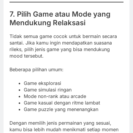
7. Pilih Game atau Mode yang
Mendukung Relaksasi
Tidak semua game cocok untuk bermain secara
santai. Jika kamu ingin mendapatkan suasana
rileks, pilih jenis game yang bisa mendukung
mood tersebut.
Beberapa pilihan umum:
Game eksplorasi
Game simulasi ringan
Mode non-rank atau arcade
Game kasual dengan ritme lambat
Game puzzle yang menenangkan
Dengan memilih jenis permainan yang sesuai,
kamu bisa lebih mudah menikmati setiap momen