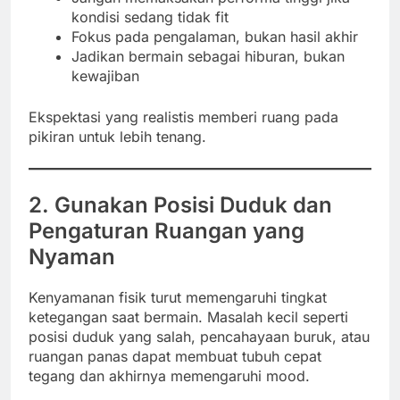
kondisi sedang tidak fit
Fokus pada pengalaman, bukan hasil akhir
Jadikan bermain sebagai hiburan, bukan
kewajiban
Ekspektasi yang realistis memberi ruang pada
pikiran untuk lebih tenang.
2. Gunakan Posisi Duduk dan
Pengaturan Ruangan yang
Nyaman
Kenyamanan fisik turut memengaruhi tingkat
ketegangan saat bermain. Masalah kecil seperti
posisi duduk yang salah, pencahayaan buruk, atau
ruangan panas dapat membuat tubuh cepat
tegang dan akhirnya memengaruhi mood.