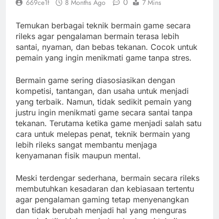
0
669ce1f
8 Months Ago
7 Mins
Temukan berbagai teknik bermain game secara
rileks agar pengalaman bermain terasa lebih
santai, nyaman, dan bebas tekanan. Cocok untuk
pemain yang ingin menikmati game tanpa stres.
Bermain game sering diasosiasikan dengan
kompetisi, tantangan, dan usaha untuk menjadi
yang terbaik. Namun, tidak sedikit pemain yang
justru ingin menikmati game secara santai tanpa
tekanan. Terutama ketika game menjadi salah satu
cara untuk melepas penat, teknik bermain yang
lebih rileks sangat membantu menjaga
kenyamanan fisik maupun mental.
Meski terdengar sederhana, bermain secara rileks
membutuhkan kesadaran dan kebiasaan tertentu
agar pengalaman gaming tetap menyenangkan
dan tidak berubah menjadi hal yang menguras