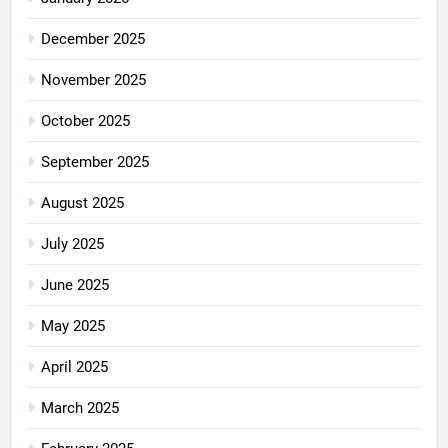
December 2025
November 2025
October 2025
September 2025
August 2025
July 2025
June 2025
May 2025
April 2025
March 2025