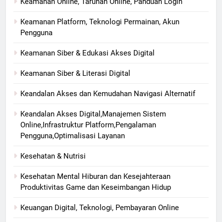
Keamanan Online, Taruhan Online, Panduan Login
Keamanan Platform, Teknologi Permainan, Akun
Pengguna
Keamanan Siber & Edukasi Akses Digital
Keamanan Siber & Literasi Digital
Keandalan Akses dan Kemudahan Navigasi Alternatif
Keandalan Akses Digital,Manajemen Sistem
Online,Infrastruktur Platform,Pengalaman
Pengguna,Optimalisasi Layanan
Kesehatan & Nutrisi
Kesehatan Mental Hiburan dan Kesejahteraan
Produktivitas Game dan Keseimbangan Hidup
Keuangan Digital, Teknologi, Pembayaran Online