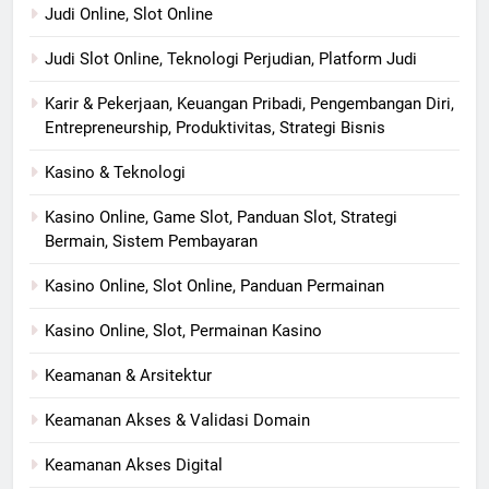
Judi Online, Slot Online
Judi Slot Online, Teknologi Perjudian, Platform Judi
Karir & Pekerjaan, Keuangan Pribadi, Pengembangan Diri,
Entrepreneurship, Produktivitas, Strategi Bisnis
Kasino & Teknologi
Kasino Online, Game Slot, Panduan Slot, Strategi
Bermain, Sistem Pembayaran
Kasino Online, Slot Online, Panduan Permainan
Kasino Online, Slot, Permainan Kasino
Keamanan & Arsitektur
Keamanan Akses & Validasi Domain
Keamanan Akses Digital