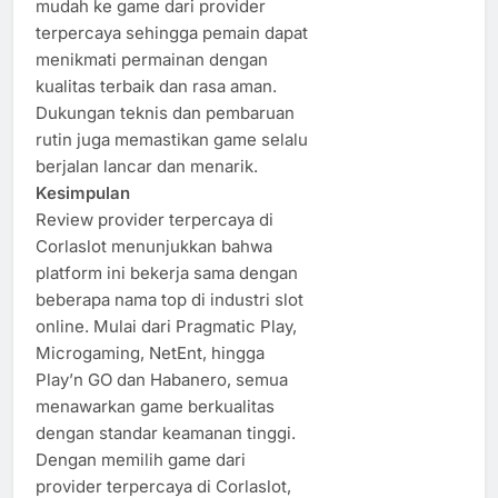
mudah ke game dari provider
terpercaya sehingga pemain dapat
menikmati permainan dengan
kualitas terbaik dan rasa aman.
Dukungan teknis dan pembaruan
rutin juga memastikan game selalu
berjalan lancar dan menarik.
Kesimpulan
Review provider terpercaya di
Corlaslot menunjukkan bahwa
platform ini bekerja sama dengan
beberapa nama top di industri slot
online. Mulai dari Pragmatic Play,
Microgaming, NetEnt, hingga
Play’n GO dan Habanero, semua
menawarkan game berkualitas
dengan standar keamanan tinggi.
Dengan memilih game dari
provider terpercaya di Corlaslot,