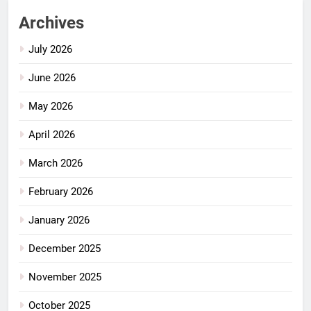
Archives
July 2026
June 2026
May 2026
April 2026
March 2026
February 2026
January 2026
December 2025
November 2025
October 2025