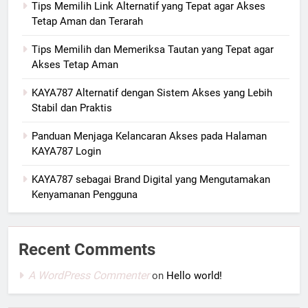
Tips Memilih Link Alternatif yang Tepat agar Akses
Tetap Aman dan Terarah
Tips Memilih dan Memeriksa Tautan yang Tepat agar
Akses Tetap Aman
KAYA787 Alternatif dengan Sistem Akses yang Lebih
Stabil dan Praktis
Panduan Menjaga Kelancaran Akses pada Halaman
KAYA787 Login
KAYA787 sebagai Brand Digital yang Mengutamakan
Kenyamanan Pengguna
Recent Comments
A WordPress Commenter
on
Hello world!