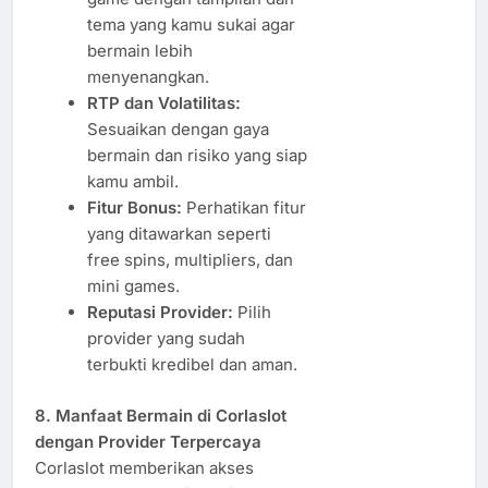
tema yang kamu sukai agar
bermain lebih
menyenangkan.
RTP dan Volatilitas:
Sesuaikan dengan gaya
bermain dan risiko yang siap
kamu ambil.
Fitur Bonus:
Perhatikan fitur
yang ditawarkan seperti
free spins, multipliers, dan
mini games.
Reputasi Provider:
Pilih
provider yang sudah
terbukti kredibel dan aman.
8. Manfaat Bermain di Corlaslot
dengan Provider Terpercaya
Corlaslot memberikan akses