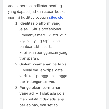
Ada beberapa indikator penting
yang dapat dijadikan acuan ketika
menilai kualitas sebuah
situs slot
:
Identitas platform yang
jelas
– Situs profesional
umumnya memiliki struktur
layanan yang rapi, pusat
bantuan aktif, serta
kebijakan penggunaan yang
transparan.
Sistem keamanan berlapis
– Mulai dari enkripsi data,
verifikasi pengguna, hingga
perlindungan server.
Pengelolaan permainan
yang adil
– Tidak ada pola
manipulatif, tidak ada janji
berlebihan, dan setiap