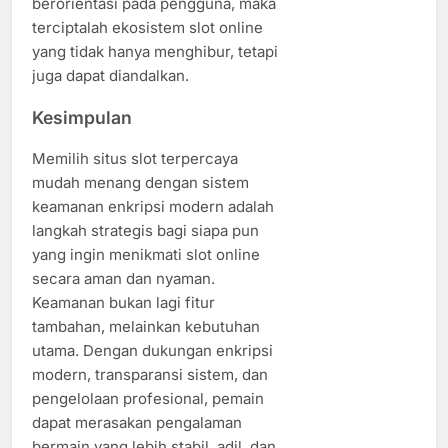
berorientasi pada pengguna, maka
terciptalah ekosistem slot online
yang tidak hanya menghibur, tetapi
juga dapat diandalkan.
Kesimpulan
Memilih situs slot terpercaya
mudah menang dengan sistem
keamanan enkripsi modern adalah
langkah strategis bagi siapa pun
yang ingin menikmati slot online
secara aman dan nyaman.
Keamanan bukan lagi fitur
tambahan, melainkan kebutuhan
utama. Dengan dukungan enkripsi
modern, transparansi sistem, dan
pengelolaan profesional, pemain
dapat merasakan pengalaman
bermain yang lebih stabil, adil, dan