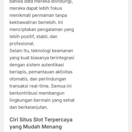
bahwa data mereka dilindungi,
mereka dapat lebih fokus
menikmati permainan tanpa
kekhawatiran berlebih. Ini
menciptakan pengalaman yang
lebih positif, stabil, dan
profesional.
Selain itu, teknologi keamanan
yang kuat biasanya terintegrasi
dengan sistem autentikasi
berlapis, pemantauan aktivitas
otomatis, dan perlindungan
transaksi real-time. Semua ini
berkontribusi membangun
lingkungan bermain yang sehat
dan berkelanjutan.
Ciri Situs Slot Terpercaya
yang Mudah Menang