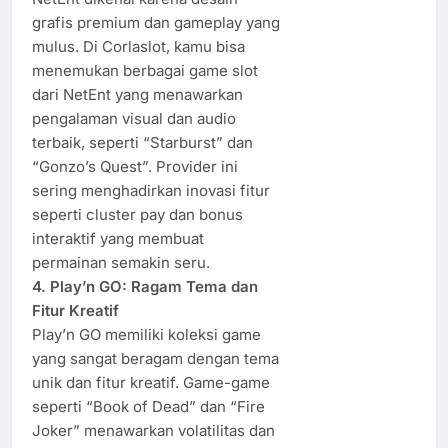
grafis premium dan gameplay yang
mulus. Di Corlaslot, kamu bisa
menemukan berbagai game slot
dari NetEnt yang menawarkan
pengalaman visual dan audio
terbaik, seperti “Starburst” dan
“Gonzo’s Quest”. Provider ini
sering menghadirkan inovasi fitur
seperti cluster pay dan bonus
interaktif yang membuat
permainan semakin seru.
4. Play’n GO: Ragam Tema dan
Fitur Kreatif
Play’n GO memiliki koleksi game
yang sangat beragam dengan tema
unik dan fitur kreatif. Game-game
seperti “Book of Dead” dan “Fire
Joker” menawarkan volatilitas dan