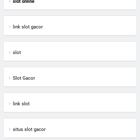
slot online
link slot gacor
slot
Slot Gacor
link slot
situs slot gacor