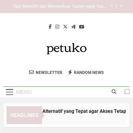
Skip
KAYA787 Alternatif dengan Sistem Akses yang
to
Lebih Stabil dan Praktis
content
Panduan Menjaga Kelancaran Akses pada
Halaman KAYA787 Login
Tips Memilih Link Alternatif yang Tepat agar
Akses Tetap Aman dan Terarah
Tips Memilih dan Memeriksa Tautan yang Tepat
agar Akses Tetap Aman
KAYA787 Alternatif dengan Sistem Akses yang
Lebih Stabil dan Praktis
Petuko
Dapatkan Produk Berkualitas Untuk Hewan
Panduan Menjaga Kelancaran Akses pada
NEWSLETTER
RANDOM NEWS
Halaman KAYA787 Login
Peliharaan Anda Di Petuko. Dari Makanan
Hingga Aksesori, Semuanya Ada Di Sini.
MENU
ps Memilih Link Alternatif yang Tepat agar Akses Tetap Aman
HEADLINES
Weeks Ago