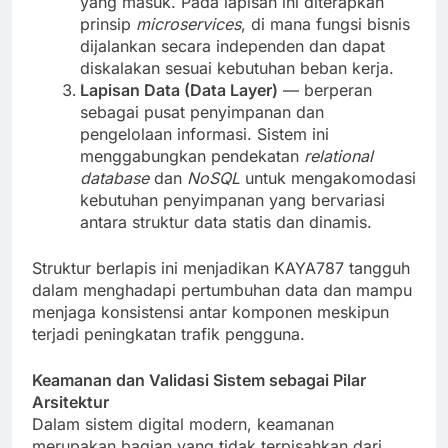
yang masuk. Pada lapisan ini diterapkan
prinsip
microservices
, di mana fungsi bisnis
dijalankan secara independen dan dapat
diskalakan sesuai kebutuhan beban kerja.
Lapisan Data (Data Layer)
— berperan
sebagai pusat penyimpanan dan
pengelolaan informasi. Sistem ini
menggabungkan pendekatan
relational
database
dan
NoSQL
untuk mengakomodasi
kebutuhan penyimpanan yang bervariasi
antara struktur data statis dan dinamis.
Struktur berlapis ini menjadikan KAYA787 tangguh
dalam menghadapi pertumbuhan data dan mampu
menjaga konsistensi antar komponen meskipun
terjadi peningkatan trafik pengguna.
Keamanan dan Validasi Sistem sebagai Pilar
Arsitektur
Dalam sistem digital modern, keamanan
merupakan bagian yang tidak terpisahkan dari