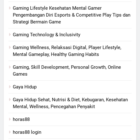
Gaming Lifestyle Kesehatan Mental Gamer
Pengembangan Diri Esports & Competitive Play Tips dan
Strategi Bermain Game
Gaming Technology & Inclusivity
Gaming Wellness, Relaksasi Digital, Player Lifestyle,
Mental Gameplay, Healthy Gaming Habits
Gaming, Skill Development, Personal Growth, Online
Games
Gaya Hidup
Gaya Hidup Sehat, Nutrisi & Diet, Kebugaran, Kesehatan
Mental, Wellness, Pencegahan Penyakit
horas88
horas88 login