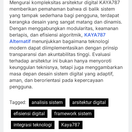
Mengurai kompleksitas arsitektur digital KAYA787
memberikan pemahaman bahwa di balik sistem
yang tampak sederhana bagi pengguna, terdapat
kerangka desain yang sangat matang dan dinamis.
Dengan menggabungkan modularitas, keamanan
berlapis, dan efisiensi algoritmik,
KAYA787
Alternatif
menunjukkan bagaimana teknologi
modern dapat diimplementasikan dengan prinsip
transparansi dan akuntabilitas tinggi. Evaluasi
terhadap arsitektur ini bukan hanya menyoroti
keunggulan teknisnya, tetapi juga menggambarkan
masa depan desain sistem digital yang adaptif,
aman, dan berorientasi pada kepercayaan
pengguna.
Tagged:
analisis sistem
arsitektur digital
efisiensi digital
framework sistem
integrasi teknologi
Kaya787