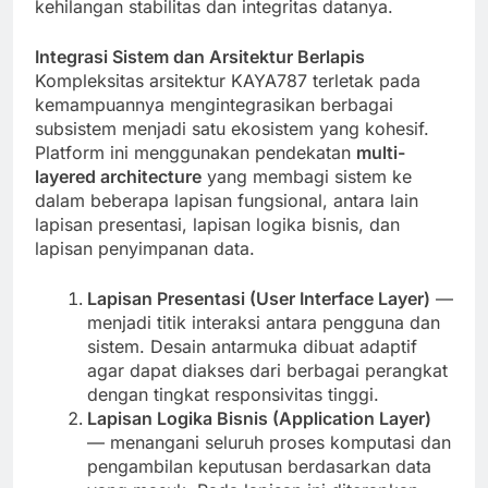
kehilangan stabilitas dan integritas datanya.
Integrasi Sistem dan Arsitektur Berlapis
Kompleksitas arsitektur KAYA787 terletak pada
kemampuannya mengintegrasikan berbagai
subsistem menjadi satu ekosistem yang kohesif.
Platform ini menggunakan pendekatan
multi-
layered architecture
yang membagi sistem ke
dalam beberapa lapisan fungsional, antara lain
lapisan presentasi, lapisan logika bisnis, dan
lapisan penyimpanan data.
Lapisan Presentasi (User Interface Layer)
—
menjadi titik interaksi antara pengguna dan
sistem. Desain antarmuka dibuat adaptif
agar dapat diakses dari berbagai perangkat
dengan tingkat responsivitas tinggi.
Lapisan Logika Bisnis (Application Layer)
— menangani seluruh proses komputasi dan
pengambilan keputusan berdasarkan data