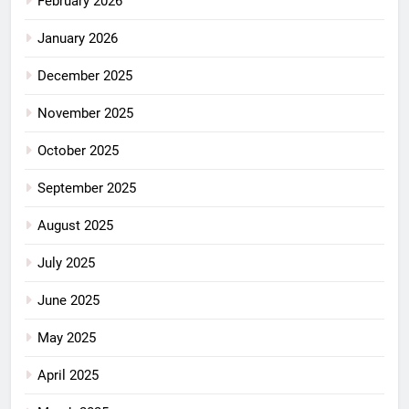
February 2026
January 2026
December 2025
November 2025
October 2025
September 2025
August 2025
July 2025
June 2025
May 2025
April 2025