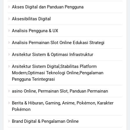
Akses Digital dan Panduan Pengguna
Aksesibilitas Digital
Analisis Pengguna & UX
Analisis Permainan Slot Online Edukasi Strategi
Arsitektur Sistem & Optimasi Infrastruktur
Arsitektur Sistem Digital,Stabilitas Platform
Modern,Optimasi Teknologi Online,Pengalaman
Pengguna Terintegrasi
asino Online, Permainan Slot, Panduan Permainan
Berita & Hiburan, Gaming, Anime, Pokémon, Karakter
Pokémon
Brand Digital & Pengalaman Online