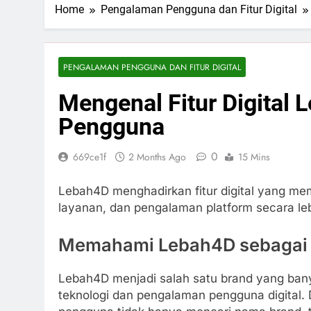
Home
Pengalaman Pengguna dan Fitur Digital
PENGALAMAN PENGGUNA DAN FITUR DIGITAL
Mengenal Fitur Digital
Pengguna
0
669ce1f
2 Months Ago
15 Mins
Lebah4D menghadirkan fitur digital yang 
layanan, dan pengalaman platform secara leb
Memahami Lebah4D sebagai B
Lebah4D menjadi salah satu brand yang bany
teknologi dan pengalaman pengguna digital. 