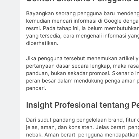
Bayangkan seorang pengguna baru mendenga
kemudian mencari informasi di Google dengan
resmi. Pada tahap ini, ia belum membutuhkan
yang tersedia, cara mengenali informasi ya
diperhatikan.
Jika pengguna tersebut menemukan artikel ya
pertanyaan dasar secara lengkap, maka rasa
panduan, bukan sekadar promosi. Skenario in
peran besar dalam mendukung pengalaman 
pencari.
Insight Profesional tentang 
Dari sudut pandang pengelolaan brand, fitur
jelas, aman, dan konsisten. Jelas berarti 
nebak. Aman berarti pengguna mendapatkan 