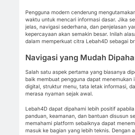
Pengguna modern cenderung mengutamakan e
waktu untuk mencari informasi dasar. Jika 
jelas, navigasi sederhana, dan penjelasan
kepercayaan akan semakin besar. Inilah alas
dalam memperkuat citra Lebah4D sebagai br
Navigasi yang Mudah Dipaha
Salah satu aspek pertama yang biasanya dip
baik membuat pengguna dapat menemukan i
digital, struktur menu, tata letak informasi,
merasa nyaman sejak awal.
Lebah4D dapat dipahami lebih positif apabila
panduan, keamanan, dan bantuan disusun sec
memahami platform sebaiknya dapat menemu
masuk ke bagian yang lebih teknis. Dengan al