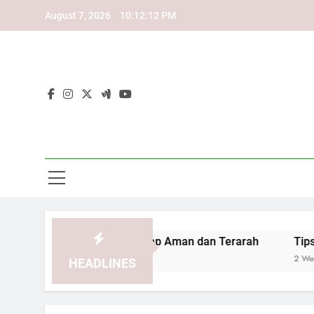
Skip
August 7, 2026
10:12:13 PM
to
content
Pet
Dapatkan 
 Tepat agar Akses Tetap Aman dan Terarah
Tips Memilih
2 Weeks Ago
HEADLINES