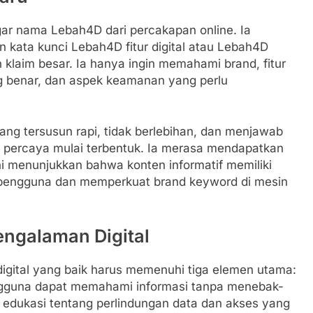
r nama Lebah4D dari percakapan online. Ia
 kata kunci Lebah4D fitur digital atau Lebah4D
 klaim besar. Ia hanya ingin memahami brand, fitur
ng benar, dan aspek keamanan yang perlu
ng tersusun rapi, tidak berlebihan, dan menjawab
 percaya mulai terbentuk. Ia merasa mendapatkan
i menunjukkan bahwa konten informatif memiliki
pengguna dan memperkuat brand keyword di mesin
Pengalaman Digital
 digital yang baik harus memenuhi tiga elemen utama:
pengguna dapat memahami informasi tanpa menebak-
edukasi tentang perlindungan data dan akses yang