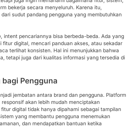
etapi juga ingin memahami bagaimana fitur, sistem,
rm bekerja secara menyeluruh. Karena itu,
t dari sudut pandang pengguna yang membutuhkan
, intent pencariannya bisa berbeda-beda. Ada yang
itur digital, mencari panduan akses, atau sekadar
a terlihat konsisten. Hal ini menunjukkan bahwa
a, tetapi juga dari kualitas informasi yang tersedia di
g bagi Pengguna
menjadi jembatan antara brand dan pengguna. Platform
an responsif akan lebih mudah menciptakan
itur digital tidak hanya dipahami sebagai tampilan
an sistem yang membantu pengguna menemukan
eamanan, dan mendapatkan bantuan ketika