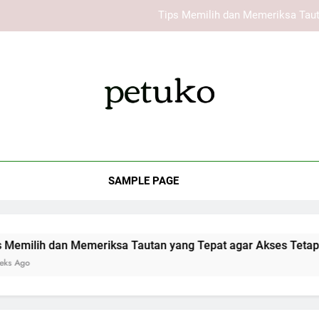
Tips Memilih dan Memeriksa Tau
KAYA787 Alternatif dengan Siste
Panduan Menjaga Kelancara
Tips Memilih Link Alternatif yang Te
uko
Tips Memilih dan Memeriksa Tau
Produk Berkualitas Untuk Hewan Peliharaan Anda Di Petuko. Da
KAYA787 Alternatif dengan Siste
SAMPLE PAGE
Panduan Menjaga Kelancara
 dan Memeriksa Tautan yang Tepat agar Akses Tetap Aman