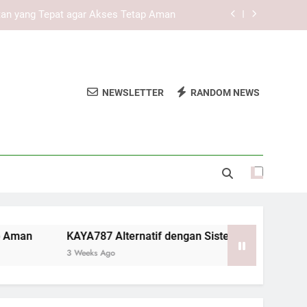
tan yang Tepat agar Akses Tetap Aman
m Akses yang Lebih Stabil dan Praktis
n Akses pada Halaman KAYA787 Login
NEWSLETTER
RANDOM NEWS
pat agar Akses Tetap Aman dan Terarah
tan yang Tepat agar Akses Tetap Aman
ri Makanan Hingga Aksesori, Semuanya Ada Di Sini.
m Akses yang Lebih Stabil dan Praktis
n Akses pada Halaman KAYA787 Login
KAYA787 Alternatif dengan Sistem Akses yang Lebih Stabi
3 Weeks Ago