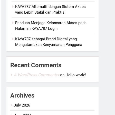
KAYA787 Alternatif dengan Sistem Akses
yang Lebih Stabil dan Praktis
Panduan Menjaga Kelancaran Akses pada
Halaman KAYA787 Login
KAYA787 sebagai Brand Digital yang
Mengutamakan Kenyamanan Pengguna
Recent Comments
A WordPress Commenter
on
Hello world!
Archives
July 2026