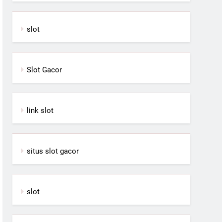
slot
Slot Gacor
link slot
situs slot gacor
slot