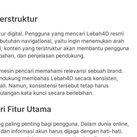
erstruktur
itur digital. Pengguna yang mencari Lebah4D resmi
ebutuhan navigational, yaitu ingin menemukan arah
 ini, konten yang terstruktur akan membantu pengguna
ahan, dan penjelasan pendukung.
 mesin pencari memahami relevansi sebuah brand.
 pendukung membahas Lebah4D secara konsisten,
i. Namun, konsistensi tersebut tetap harus
ulangan kata kunci secara berlebihan.
i Fitur Utama
ng paling penting bagi pengguna. Dalam dunia online,
an informasi akun harus dijaga dengan hati-hati.