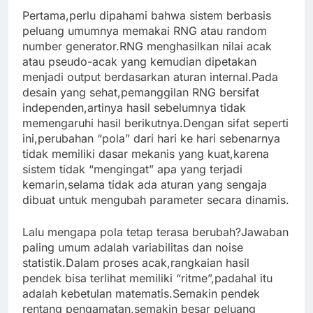
Pertama,perlu dipahami bahwa sistem berbasis
peluang umumnya memakai RNG atau random
number generator.RNG menghasilkan nilai acak
atau pseudo-acak yang kemudian dipetakan
menjadi output berdasarkan aturan internal.Pada
desain yang sehat,pemanggilan RNG bersifat
independen,artinya hasil sebelumnya tidak
memengaruhi hasil berikutnya.Dengan sifat seperti
ini,perubahan “pola” dari hari ke hari sebenarnya
tidak memiliki dasar mekanis yang kuat,karena
sistem tidak “mengingat” apa yang terjadi
kemarin,selama tidak ada aturan yang sengaja
dibuat untuk mengubah parameter secara dinamis.
Lalu mengapa pola tetap terasa berubah?Jawaban
paling umum adalah variabilitas dan noise
statistik.Dalam proses acak,rangkaian hasil
pendek bisa terlihat memiliki “ritme”,padahal itu
adalah kebetulan matematis.Semakin pendek
rentang pengamatan,semakin besar peluang