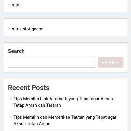
slot
situs slot gacor
Search
SEARCH
Recent Posts
Tips Memilih Link Alternatif yang Tepat agar Akses
Tetap Aman dan Terarah
Tips Memilih dan Memeriksa Tautan yang Tepat agar
Akses Tetap Aman