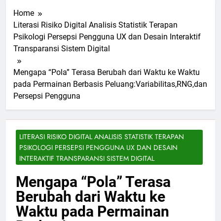
Home
Literasi Risiko Digital Analisis Statistik Terapan
Psikologi Persepsi Pengguna UX dan Desain Interaktif
Transparansi Sistem Digital
Mengapa “Pola” Terasa Berubah dari Waktu ke Waktu
pada Permainan Berbasis Peluang:Variabilitas,RNG,dan
Persepsi Pengguna
LITERASI RISIKO DIGITAL ANALISIS STATISTIK TERAPAN
PSIKOLOGI PERSEPSI PENGGUNA UX DAN DESAIN
INTERAKTIF TRANSPARANSI SISTEM DIGITAL
Mengapa “Pola” Terasa
Berubah dari Waktu ke
Waktu pada Permainan