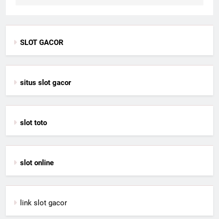
SLOT GACOR
situs slot gacor
slot toto
slot online
link slot gacor