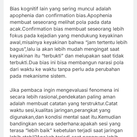
Bias kognitif lain yang sering muncul adalah
apophenia dan confirmation bias.Apophenia
membuat seseorang melihat pola pada data
acak.Confirmation bias membuat seseorang lebih
fokus pada kejadian yang mendukung keyakinan
awal,misalnya keyakinan bahwa “jam tertentu lebih
bagus”,lalu ia akan lebih mudah mengingat saat
keyakinan itu “terbukti” dan melupakan saat tidak
terbukti.Dua bias ini bisa membangun narasi pola
dari waktu ke waktu tanpa perlu ada perubahan
pada mekanisme sistem.
Jika pembaca ingin mengevaluasi fenomena ini
secara lebih rasional,pendekatan paling aman
adalah membuat catatan yang terstruktur.Catat
waktu sesi,kualitas jaringan,perangkat yang
digunakan,dan kondisi mental saat itu.Kemudian
bandingkan secara sederhana:apakah sesi yang
terasa “lebih baik” kebetulan terjadi saat jaringan