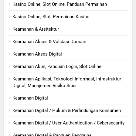
Kasino Online, Slot Online, Panduan Permainan
Kasino Online, Slot, Permainan Kasino
Keamanan & Arsitektur
Keamanan Akses & Validasi Domain
Keamanan Akses Digital
Keamanan Akun, Panduan Login, Slot Online
Keamanan Aplikasi, Teknologi Informasi, Infrastruktur
Digital, Manajemen Risiko Siber
Keamanan Digital
Keamanan Digital / Hukum & Perlindungan Konsumen
Keamanan Digital / User Authentication / Cybersecurity
Keamanan Digital & Panduan Pengguna