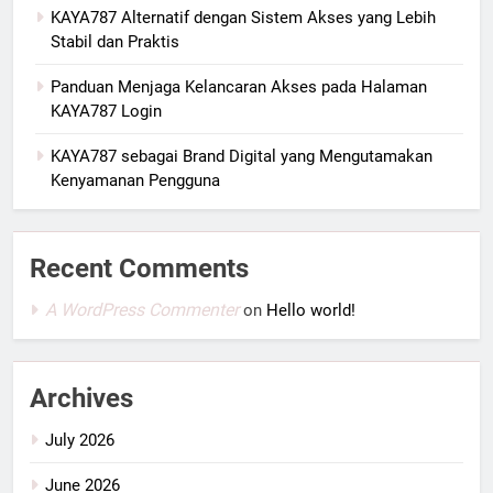
KAYA787 Alternatif dengan Sistem Akses yang Lebih
Stabil dan Praktis
Panduan Menjaga Kelancaran Akses pada Halaman
KAYA787 Login
KAYA787 sebagai Brand Digital yang Mengutamakan
Kenyamanan Pengguna
Recent Comments
A WordPress Commenter
on
Hello world!
Archives
July 2026
June 2026