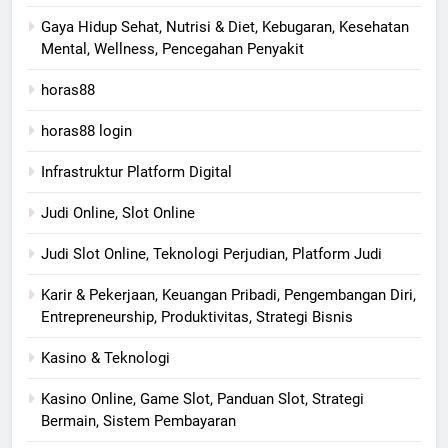
Gaya Hidup Sehat, Nutrisi & Diet, Kebugaran, Kesehatan
Mental, Wellness, Pencegahan Penyakit
horas88
horas88 login
Infrastruktur Platform Digital
Judi Online, Slot Online
Judi Slot Online, Teknologi Perjudian, Platform Judi
Karir & Pekerjaan, Keuangan Pribadi, Pengembangan Diri,
Entrepreneurship, Produktivitas, Strategi Bisnis
Kasino & Teknologi
Kasino Online, Game Slot, Panduan Slot, Strategi
Bermain, Sistem Pembayaran