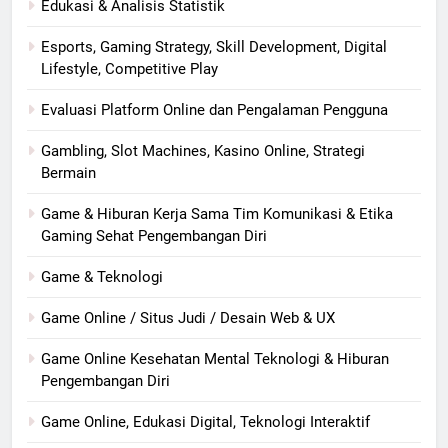
Edukasi & Analisis Statistik
Esports, Gaming Strategy, Skill Development, Digital
Lifestyle, Competitive Play
Evaluasi Platform Online dan Pengalaman Pengguna
Gambling, Slot Machines, Kasino Online, Strategi
Bermain
Game & Hiburan Kerja Sama Tim Komunikasi & Etika
Gaming Sehat Pengembangan Diri
Game & Teknologi
Game Online / Situs Judi / Desain Web & UX
Game Online Kesehatan Mental Teknologi & Hiburan
Pengembangan Diri
Game Online, Edukasi Digital, Teknologi Interaktif