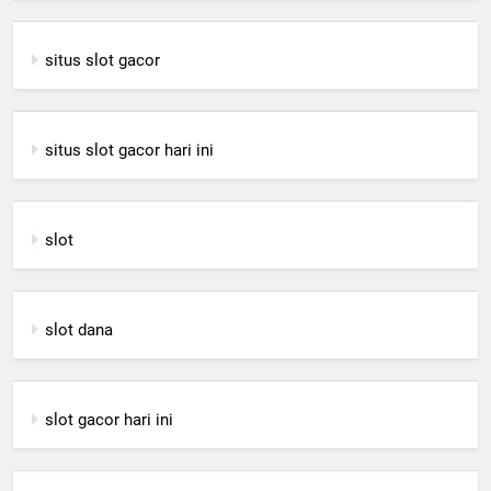
situs slot gacor
situs slot gacor hari ini
slot
slot dana
slot gacor hari ini