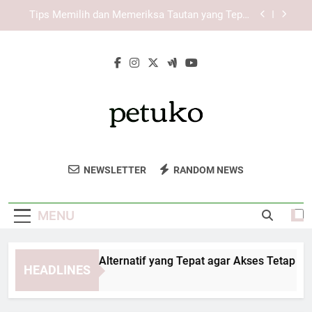
Skip
KAYA787 Alternatif dengan Sistem Akses yang
to
Lebih Stabil dan Praktis
content
Panduan Menjaga Kelancaran Akses pada
Halaman KAYA787 Login
Tips Memilih Link Alternatif yang Tepat agar
Akses Tetap Aman dan Terarah
Tips Memilih dan Memeriksa Tautan yang Tepat
agar Akses Tetap Aman
KAYA787 Alternatif dengan Sistem Akses yang
Lebih Stabil dan Praktis
Petuko
Dapatkan Produk Berkualitas Untuk Hewan
Panduan Menjaga Kelancaran Akses pada
NEWSLETTER
RANDOM NEWS
Halaman KAYA787 Login
Peliharaan Anda Di Petuko. Dari Makanan
Hingga Aksesori, Semuanya Ada Di Sini.
MENU
ps Memilih Link Alternatif yang Tepat agar Akses Tetap Aman
HEADLINES
Weeks Ago