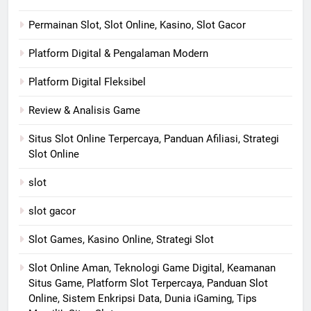
Permainan Slot, Slot Online, Kasino, Slot Gacor
Platform Digital & Pengalaman Modern
Platform Digital Fleksibel
Review & Analisis Game
Situs Slot Online Terpercaya, Panduan Afiliasi, Strategi
Slot Online
slot
slot gacor
Slot Games, Kasino Online, Strategi Slot
Slot Online Aman, Teknologi Game Digital, Keamanan
Situs Game, Platform Slot Terpercaya, Panduan Slot
Online, Sistem Enkripsi Data, Dunia iGaming, Tips