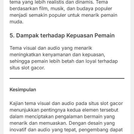
tema yang lebih realistis dan dinamis. Tema
berdasarkan film, musik, dan budaya populer
menjadi semakin populer untuk menarik pemain
muda.
5. Dampak terhadap Kepuasan Pemain
Tema visual dan audio yang menarik
meningkatkan kenyamanan dan kepuasan,
sehingga pemain lebih betah dan loyal terhadap
situs slot gacor.
Kesimpulan
Kajian tema visual dan audio pada situs slot gacor
menunjukkan pentingnya kedua elemen tersebut
dalam menciptakan pengalaman bermain yang
menarik dan memuaskan. Dengan desain yang
inovatif dan audio yang tepat, pengembang dapat