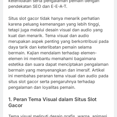
keterlibatan serta pengalaman pemain dengan
pendekatan SEO dan E-E-A-T.
Situs slot gacor tidak hanya menarik perhatian
karena peluang kemenangan yang lebih tinggi,
tetapi juga melalui desain visual dan audio yang
kuat dan menarik. Tema visual dan audio
merupakan aspek penting yang berkontribusi pada
daya tarik dan keterlibatan pemain selama
bermain. Kajian mendalam terhadap elemen-
elemen ini membantu memahami bagaimana
estetika dan suara dapat menciptakan pengalaman
bermain yang menyenangkan dan imersif. Artikel
ini membahas peranan tema visual dan audio pada
situs slot gacor serta pengaruhnya terhadap
pengalaman dan loyalitas pemain.
1. Peran Tema Visual dalam Situs Slot
Gacor
Tema visual meliputi desain grafis, warna, animasi,