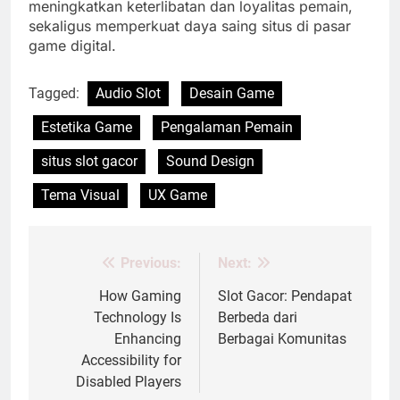
meningkatkan keterlibatan dan loyalitas pemain,
sekaligus memperkuat daya saing situs di pasar
game digital.
Tagged:
Audio Slot
Desain Game
Estetika Game
Pengalaman Pemain
situs slot gacor
Sound Design
Tema Visual
UX Game
Previous:
Next:
Post
navigation
How Gaming
Slot Gacor: Pendapat
Technology Is
Berbeda dari
Enhancing
Berbagai Komunitas
Accessibility for
Disabled Players