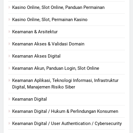
Kasino Online, Slot Online, Panduan Permainan
Kasino Online, Slot, Permainan Kasino
Keamanan & Arsitektur
Keamanan Akses & Validasi Domain
Keamanan Akses Digital
Keamanan Akun, Panduan Login, Slot Online
Keamanan Aplikasi, Teknologi Informasi, Infrastruktur
Digital, Manajemen Risiko Siber
Keamanan Digital
Keamanan Digital / Hukum & Perlindungan Konsumen
Keamanan Digital / User Authentication / Cybersecurity