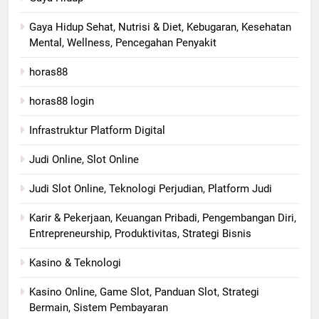
Gaya Hidup Sehat, Nutrisi & Diet, Kebugaran, Kesehatan
Mental, Wellness, Pencegahan Penyakit
horas88
horas88 login
Infrastruktur Platform Digital
Judi Online, Slot Online
Judi Slot Online, Teknologi Perjudian, Platform Judi
Karir & Pekerjaan, Keuangan Pribadi, Pengembangan Diri,
Entrepreneurship, Produktivitas, Strategi Bisnis
Kasino & Teknologi
Kasino Online, Game Slot, Panduan Slot, Strategi
Bermain, Sistem Pembayaran