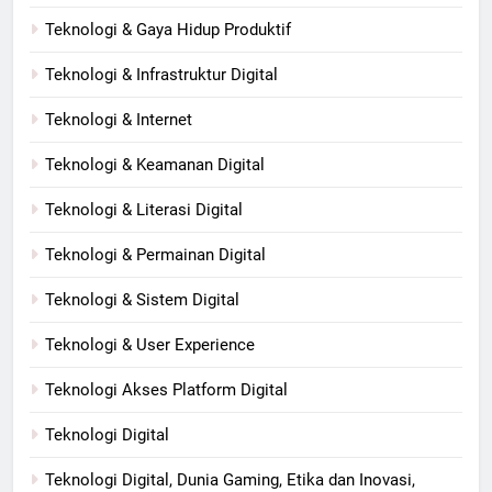
Teknologi & Gaya Hidup Produktif
Teknologi & Infrastruktur Digital
Teknologi & Internet
Teknologi & Keamanan Digital
Teknologi & Literasi Digital
Teknologi & Permainan Digital
Teknologi & Sistem Digital
Teknologi & User Experience
Teknologi Akses Platform Digital
Teknologi Digital
Teknologi Digital, Dunia Gaming, Etika dan Inovasi,