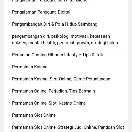
Pengalaman Pengguna Digital
Pengembangan Diri & Pola Hidup Seimbang
pengembangan diri, psikologi motivasi, kebiasaan
sukses, mental health, personal growth, strategi hidup
Perjudian Gaming Hiburan Lifestyle Tips & Trik
Permainan Kasino
Permainan Kasino, Slot Online, Game Petualangan
Permainan Online, Perjudian, Tips Bermain
Permainan Online, Slot, Kasino Online
Permainan Slot Online
Permainan Slot Online, Strategi Judi Online, Panduan Slot