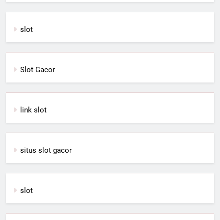
slot
Slot Gacor
link slot
situs slot gacor
slot