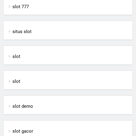
slot 777
situs slot
slot
slot
slot demo
slot gacor