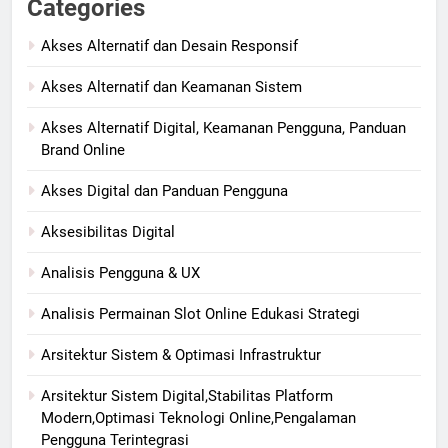
Categories
Akses Alternatif dan Desain Responsif
Akses Alternatif dan Keamanan Sistem
Akses Alternatif Digital, Keamanan Pengguna, Panduan
Brand Online
Akses Digital dan Panduan Pengguna
Aksesibilitas Digital
Analisis Pengguna & UX
Analisis Permainan Slot Online Edukasi Strategi
Arsitektur Sistem & Optimasi Infrastruktur
Arsitektur Sistem Digital,Stabilitas Platform
Modern,Optimasi Teknologi Online,Pengalaman
Pengguna Terintegrasi