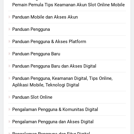
Pemain Pemula Tips Keamanan Akun Slot Online Mobile
Panduan Mobile dan Akses Akun
Panduan Pengguna
Panduan Pengguna & Akses Platform
Panduan Pengguna Baru
Panduan Pengguna Baru dan Akses Digital
Panduan Pengguna, Keamanan Digital, Tips Online,
Aplikasi Mobile, Teknologi Digital
Panduan Slot Online
Pengalaman Pengguna & Komunitas Digital
Pengalaman Pengguna dan Akses Digital
Pengalaman Pengguna dan Fitur Digital