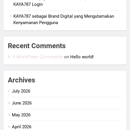
KAYA787 Login
KAYA787 sebagai Brand Digital yang Mengutamakan
Kenyamanan Pengguna
Recent Comments
A WordPress Commenter
on
Hello world!
Archives
July 2026
June 2026
May 2026
April 2026