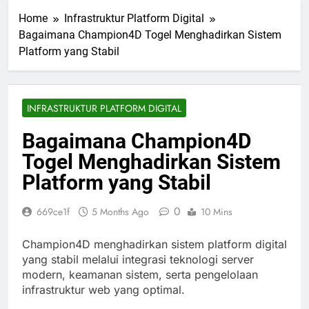
Home
Infrastruktur Platform Digital
Bagaimana Champion4D Togel Menghadirkan Sistem
Platform yang Stabil
INFRASTRUKTUR PLATFORM DIGITAL
Bagaimana Champion4D
Togel Menghadirkan Sistem
Platform yang Stabil
0
669ce1f
5 Months Ago
10 Mins
Champion4D menghadirkan sistem platform digital
yang stabil melalui integrasi teknologi server
modern, keamanan sistem, serta pengelolaan
infrastruktur web yang optimal.