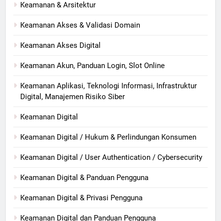
Keamanan & Arsitektur
Keamanan Akses & Validasi Domain
Keamanan Akses Digital
Keamanan Akun, Panduan Login, Slot Online
Keamanan Aplikasi, Teknologi Informasi, Infrastruktur
Digital, Manajemen Risiko Siber
Keamanan Digital
Keamanan Digital / Hukum & Perlindungan Konsumen
Keamanan Digital / User Authentication / Cybersecurity
Keamanan Digital & Panduan Pengguna
Keamanan Digital & Privasi Pengguna
Keamanan Digital dan Panduan Pengguna