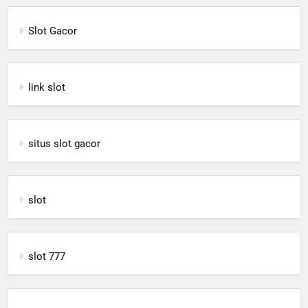
Slot Gacor
link slot
situs slot gacor
slot
slot 777