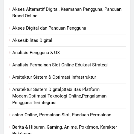
Akses Alternatif Digital, Keamanan Pengguna, Panduan
Brand Online
Akses Digital dan Panduan Pengguna
Aksesibilitas Digital
Analisis Pengguna & UX
Analisis Permainan Slot Online Edukasi Strategi
Arsitektur Sistem & Optimasi Infrastruktur
Arsitektur Sistem Digital,Stabilitas Platform
Modern,Optimasi Teknologi Online,Pengalaman
Pengguna Terintegrasi
asino Online, Permainan Slot, Panduan Permainan
Berita & Hiburan, Gaming, Anime, Pokémon, Karakter
Pokémon