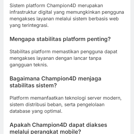
Sistem platform Champion4D merupakan
infrastruktur digital yang memungkinkan pengguna
mengakses layanan melalui sistem berbasis web
yang terintegrasi.
Mengapa stabilitas platform penting?
Stabilitas platform memastikan pengguna dapat
mengakses layanan dengan lancar tanpa
gangguan teknis.
Bagaimana Champion4D menjaga
stabilitas sistem?
Platform memanfaatkan teknologi server modern,
sistem distribusi beban, serta pengelolaan
database yang optimal.
Apakah Champion4D dapat diakses
melalui perangkat mobile?