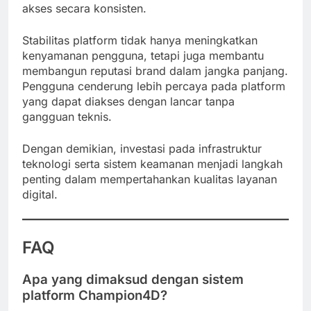
akses secara konsisten.
Stabilitas platform tidak hanya meningkatkan
kenyamanan pengguna, tetapi juga membantu
membangun reputasi brand dalam jangka panjang.
Pengguna cenderung lebih percaya pada platform
yang dapat diakses dengan lancar tanpa
gangguan teknis.
Dengan demikian, investasi pada infrastruktur
teknologi serta sistem keamanan menjadi langkah
penting dalam mempertahankan kualitas layanan
digital.
FAQ
Apa yang dimaksud dengan sistem
platform Champion4D?