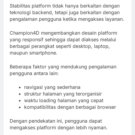
Stabilitas platform tidak hanya berkaitan dengan
teknologi backend, tetapi juga berkaitan dengan
pengalaman pengguna ketika mengakses layanan.
Champion4D mengembangkan desain platform
yang responsif sehingga dapat diakses melalui
berbagai perangkat seperti desktop, laptop,
maupun smartphone.
Beberapa faktor yang mendukung pengalaman
pengguna antara lain:
navigasi yang sederhana
struktur halaman yang terorganisir
waktu loading halaman yang cepat
kompatibilitas dengan berbagai browser
Dengan pendekatan ini, pengguna dapat
mengakses platform dengan lebih nyaman.