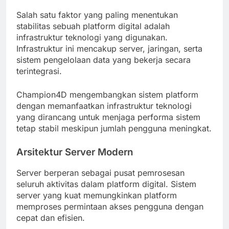
Salah satu faktor yang paling menentukan
stabilitas sebuah platform digital adalah
infrastruktur teknologi yang digunakan.
Infrastruktur ini mencakup server, jaringan, serta
sistem pengelolaan data yang bekerja secara
terintegrasi.
Champion4D mengembangkan sistem platform
dengan memanfaatkan infrastruktur teknologi
yang dirancang untuk menjaga performa sistem
tetap stabil meskipun jumlah pengguna meningkat.
Arsitektur Server Modern
Server berperan sebagai pusat pemrosesan
seluruh aktivitas dalam platform digital. Sistem
server yang kuat memungkinkan platform
memproses permintaan akses pengguna dengan
cepat dan efisien.