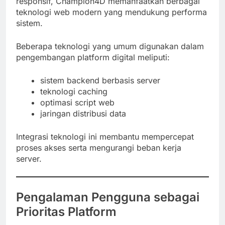
responsif, Champion4D memanfaatkan berbagai
teknologi web modern yang mendukung performa
sistem.
Beberapa teknologi yang umum digunakan dalam
pengembangan platform digital meliputi:
sistem backend berbasis server
teknologi caching
optimasi script web
jaringan distribusi data
Integrasi teknologi ini membantu mempercepat
proses akses serta mengurangi beban kerja
server.
Pengalaman Pengguna sebagai
Prioritas Platform