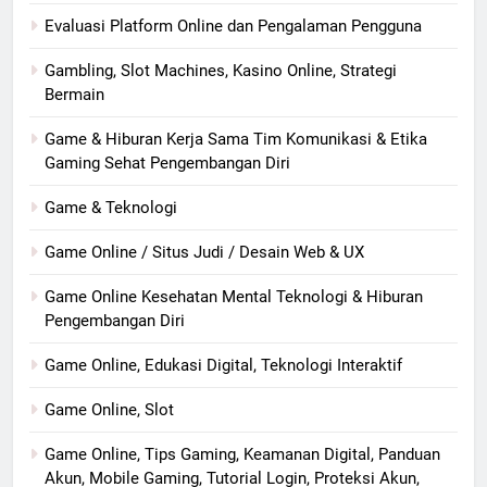
Evaluasi Platform Online dan Pengalaman Pengguna
Gambling, Slot Machines, Kasino Online, Strategi
Bermain
Game & Hiburan Kerja Sama Tim Komunikasi & Etika
Gaming Sehat Pengembangan Diri
Game & Teknologi
Game Online / Situs Judi / Desain Web & UX
Game Online Kesehatan Mental Teknologi & Hiburan
Pengembangan Diri
Game Online, Edukasi Digital, Teknologi Interaktif
Game Online, Slot
Game Online, Tips Gaming, Keamanan Digital, Panduan
Akun, Mobile Gaming, Tutorial Login, Proteksi Akun,