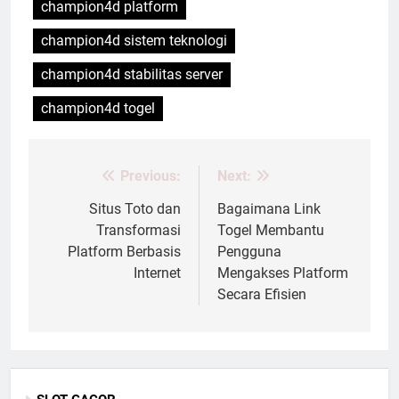
champion4d platform
champion4d sistem teknologi
champion4d stabilitas server
champion4d togel
Previous:
Next:
Post
navigation
Situs Toto dan
Bagaimana Link
Transformasi
Togel Membantu
Platform Berbasis
Pengguna
Internet
Mengakses Platform
Secara Efisien