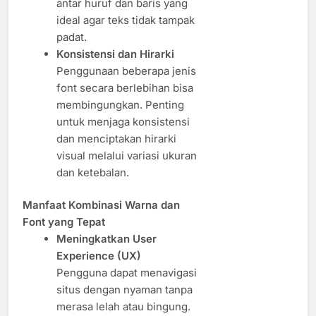
antar huruf dan baris yang
ideal agar teks tidak tampak
padat.
Konsistensi dan Hirarki
Penggunaan beberapa jenis
font secara berlebihan bisa
membingungkan. Penting
untuk menjaga konsistensi
dan menciptakan hirarki
visual melalui variasi ukuran
dan ketebalan.
Manfaat Kombinasi Warna dan
Font yang Tepat
Meningkatkan User
Experience (UX)
Pengguna dapat menavigasi
situs dengan nyaman tanpa
merasa lelah atau bingung.