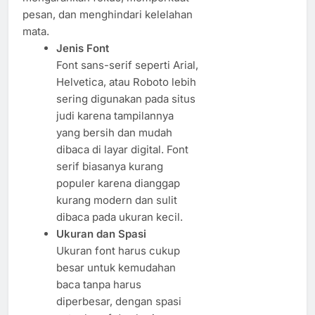
pesan, dan menghindari kelelahan
mata.
Jenis Font
Font sans-serif seperti Arial,
Helvetica, atau Roboto lebih
sering digunakan pada situs
judi karena tampilannya
yang bersih dan mudah
dibaca di layar digital. Font
serif biasanya kurang
populer karena dianggap
kurang modern dan sulit
dibaca pada ukuran kecil.
Ukuran dan Spasi
Ukuran font harus cukup
besar untuk kemudahan
baca tanpa harus
diperbesar, dengan spasi