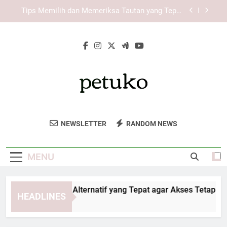
Skip
KAYA787 Alternatif dengan Sistem Akses yang
to
Lebih Stabil dan Praktis
content
Panduan Menjaga Kelancaran Akses pada
Halaman KAYA787 Login
Tips Memilih Link Alternatif yang Tepat agar
Akses Tetap Aman dan Terarah
Tips Memilih dan Memeriksa Tautan yang Tepat
agar Akses Tetap Aman
KAYA787 Alternatif dengan Sistem Akses yang
Lebih Stabil dan Praktis
Petuko
Dapatkan Produk Berkualitas Untuk Hewan
Panduan Menjaga Kelancaran Akses pada
NEWSLETTER
RANDOM NEWS
Halaman KAYA787 Login
Peliharaan Anda Di Petuko. Dari Makanan
Hingga Aksesori, Semuanya Ada Di Sini.
MENU
ps Memilih Link Alternatif yang Tepat agar Akses Tetap Aman
HEADLINES
Weeks Ago