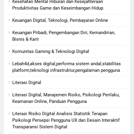
Kesehatan Mental Hiburan dan Kesejahteraan
Produktivitas Game dan Keseimbangan Hidup
Keuangan Digital, Teknologi, Pembayaran Online
Keuangan Pribadi, Pengembangan Diri, Kemandirian,
Bisnis & Karir
Komunitas Gaming & Teknologi Digital
Lebah4d,akses digital,performa sistem andal,stabilitas
platform,teknologi infrastruktur,pengalaman pengguna
Literasi Digital
Literasi Digital, Manajemen Risiko, Psikologi Perilaku,
Keamanan Online, Panduan Pengguna
Literasi Risiko Digital Analisis Statistik Terapan
Psikologi Persepsi Pengguna UX dan Desain Interaktif
Transparansi Sistem Digital