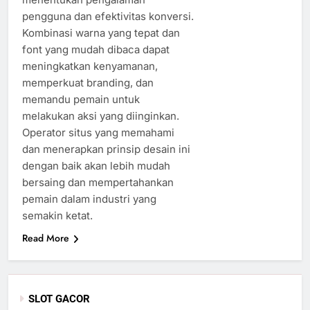
pengguna dan efektivitas konversi.
Kombinasi warna yang tepat dan
font yang mudah dibaca dapat
meningkatkan kenyamanan,
memperkuat branding, dan
memandu pemain untuk
melakukan aksi yang diinginkan.
Operator situs yang memahami
dan menerapkan prinsip desain ini
dengan baik akan lebih mudah
bersaing dan mempertahankan
pemain dalam industri yang
semakin ketat.
Read More
SLOT GACOR