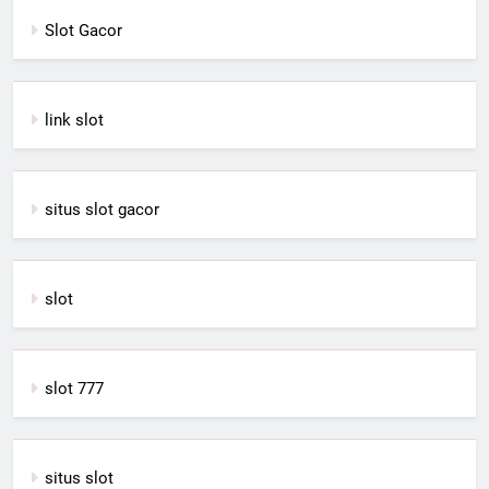
Slot Gacor
link slot
situs slot gacor
slot
slot 777
situs slot