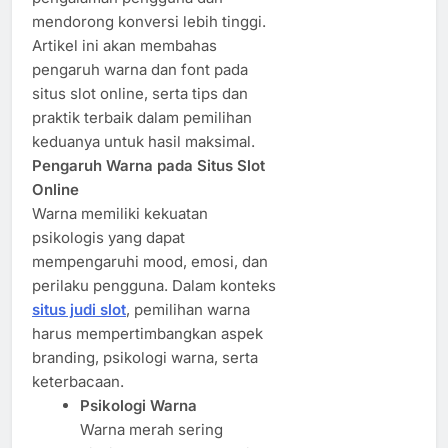
mendorong konversi lebih tinggi.
Artikel ini akan membahas
pengaruh warna dan font pada
situs slot online, serta tips dan
praktik terbaik dalam pemilihan
keduanya untuk hasil maksimal.
Pengaruh Warna pada Situs Slot
Online
Warna memiliki kekuatan
psikologis yang dapat
mempengaruhi mood, emosi, dan
perilaku pengguna. Dalam konteks
situs judi slot
, pemilihan warna
harus mempertimbangkan aspek
branding, psikologi warna, serta
keterbacaan.
Psikologi Warna
Warna merah sering