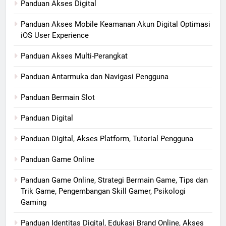
Panduan Akses Digital
Panduan Akses Mobile Keamanan Akun Digital Optimasi
iOS User Experience
Panduan Akses Multi-Perangkat
Panduan Antarmuka dan Navigasi Pengguna
Panduan Bermain Slot
Panduan Digital
Panduan Digital, Akses Platform, Tutorial Pengguna
Panduan Game Online
Panduan Game Online, Strategi Bermain Game, Tips dan
Trik Game, Pengembangan Skill Gamer, Psikologi
Gaming
Panduan Identitas Digital, Edukasi Brand Online, Akses