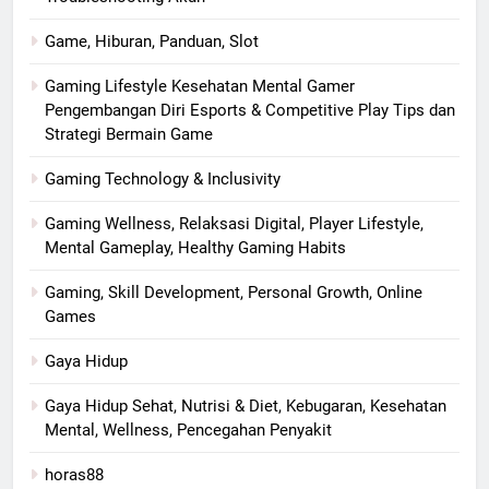
Game, Hiburan, Panduan, Slot
Gaming Lifestyle Kesehatan Mental Gamer
Pengembangan Diri Esports & Competitive Play Tips dan
Strategi Bermain Game
Gaming Technology & Inclusivity
Gaming Wellness, Relaksasi Digital, Player Lifestyle,
Mental Gameplay, Healthy Gaming Habits
Gaming, Skill Development, Personal Growth, Online
Games
Gaya Hidup
Gaya Hidup Sehat, Nutrisi & Diet, Kebugaran, Kesehatan
Mental, Wellness, Pencegahan Penyakit
horas88