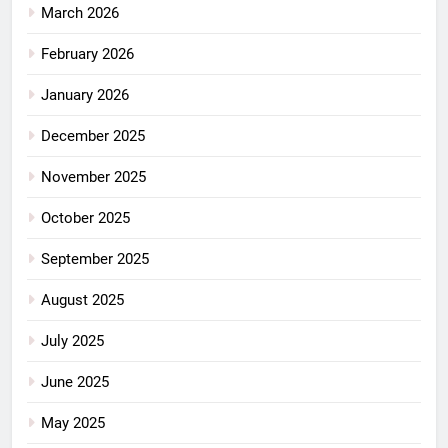
March 2026
February 2026
January 2026
December 2025
November 2025
October 2025
September 2025
August 2025
July 2025
June 2025
May 2025