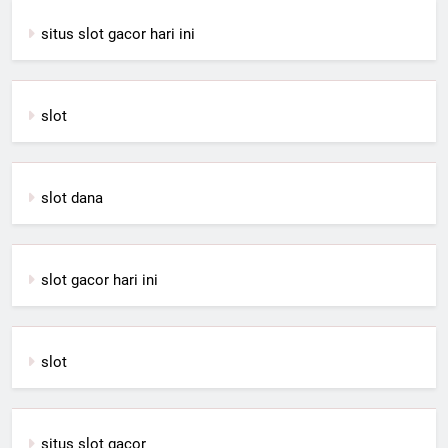
situs slot gacor hari ini
slot
slot dana
slot gacor hari ini
slot
situs slot gacor