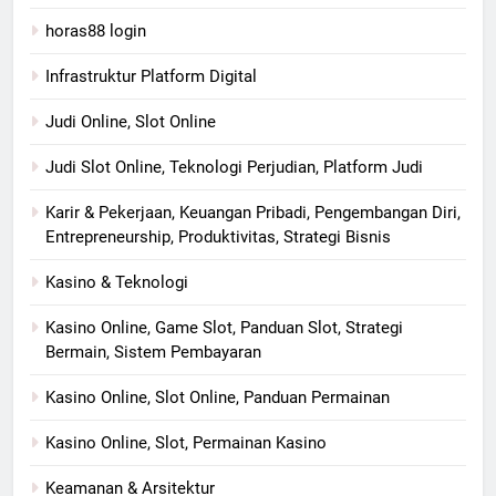
horas88 login
Infrastruktur Platform Digital
Judi Online, Slot Online
Judi Slot Online, Teknologi Perjudian, Platform Judi
Karir & Pekerjaan, Keuangan Pribadi, Pengembangan Diri,
Entrepreneurship, Produktivitas, Strategi Bisnis
Kasino & Teknologi
Kasino Online, Game Slot, Panduan Slot, Strategi
Bermain, Sistem Pembayaran
Kasino Online, Slot Online, Panduan Permainan
Kasino Online, Slot, Permainan Kasino
Keamanan & Arsitektur