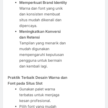
Memperkuat Brand Identity
Warna dan font yang unik
dan konsisten membuat
situs mudah dikenali dan
dipercaya.
Meningkatkan Konversi
dan Retensi
Tampilan yang menarik dan
mudah digunakan
mempengaruhi keputusan
pengguna untuk bermain
dan kembali lagi.
Praktik Terbaik Desain Warna dan
Font pada Situs Slot
Gunakan palet warna
terbatas untuk menjaga
kesan profesional.
Pilih font yang mudah