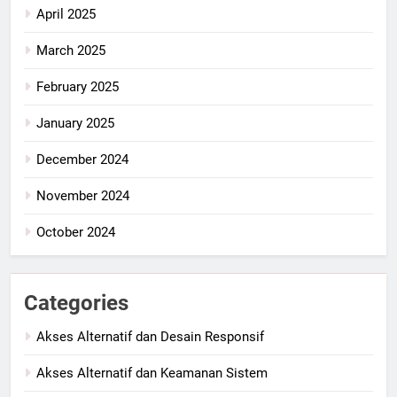
April 2025
March 2025
February 2025
January 2025
December 2024
November 2024
October 2024
Categories
Akses Alternatif dan Desain Responsif
Akses Alternatif dan Keamanan Sistem