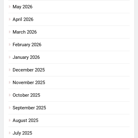
May 2026
April 2026
March 2026
February 2026
January 2026
December 2025
November 2025
October 2025
September 2025
August 2025
July 2025