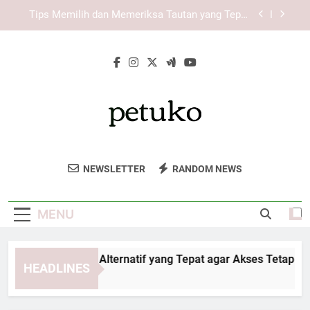
Skip
KAYA787 Alternatif dengan Sistem Akses yang
to
Lebih Stabil dan Praktis
content
Panduan Menjaga Kelancaran Akses pada
Halaman KAYA787 Login
Tips Memilih Link Alternatif yang Tepat agar
Akses Tetap Aman dan Terarah
Tips Memilih dan Memeriksa Tautan yang Tepat
agar Akses Tetap Aman
KAYA787 Alternatif dengan Sistem Akses yang
Lebih Stabil dan Praktis
Petuko
Dapatkan Produk Berkualitas Untuk Hewan
Panduan Menjaga Kelancaran Akses pada
NEWSLETTER
RANDOM NEWS
Halaman KAYA787 Login
Peliharaan Anda Di Petuko. Dari Makanan
Hingga Aksesori, Semuanya Ada Di Sini.
MENU
ps Memilih Link Alternatif yang Tepat agar Akses Tetap Aman
HEADLINES
Weeks Ago