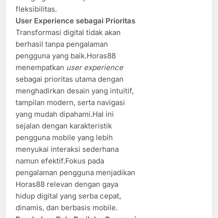
fleksibilitas.
User Experience sebagai Prioritas
Transformasi digital tidak akan
berhasil tanpa pengalaman
pengguna yang baik.Horas88
menempatkan
user experience
sebagai prioritas utama dengan
menghadirkan desain yang intuitif,
tampilan modern, serta navigasi
yang mudah dipahami.Hal ini
sejalan dengan karakteristik
pengguna mobile yang lebih
menyukai interaksi sederhana
namun efektif.Fokus pada
pengalaman pengguna menjadikan
Horas88 relevan dengan gaya
hidup digital yang serba cepat,
dinamis, dan berbasis mobile.