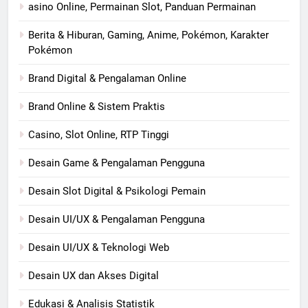
asino Online, Permainan Slot, Panduan Permainan
Berita & Hiburan, Gaming, Anime, Pokémon, Karakter
Pokémon
Brand Digital & Pengalaman Online
Brand Online & Sistem Praktis
Casino, Slot Online, RTP Tinggi
Desain Game & Pengalaman Pengguna
Desain Slot Digital & Psikologi Pemain
Desain UI/UX & Pengalaman Pengguna
Desain UI/UX & Teknologi Web
Desain UX dan Akses Digital
Edukasi & Analisis Statistik