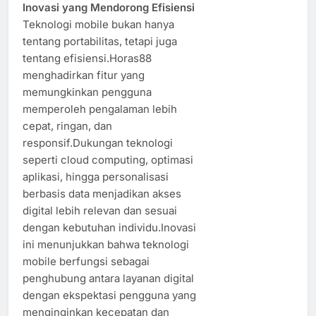
Inovasi yang Mendorong Efisiensi
Teknologi mobile bukan hanya
tentang portabilitas, tetapi juga
tentang efisiensi.Horas88
menghadirkan fitur yang
memungkinkan pengguna
memperoleh pengalaman lebih
cepat, ringan, dan
responsif.Dukungan teknologi
seperti cloud computing, optimasi
aplikasi, hingga personalisasi
berbasis data menjadikan akses
digital lebih relevan dan sesuai
dengan kebutuhan individu.Inovasi
ini menunjukkan bahwa teknologi
mobile berfungsi sebagai
penghubung antara layanan digital
dengan ekspektasi pengguna yang
menginginkan kecepatan dan