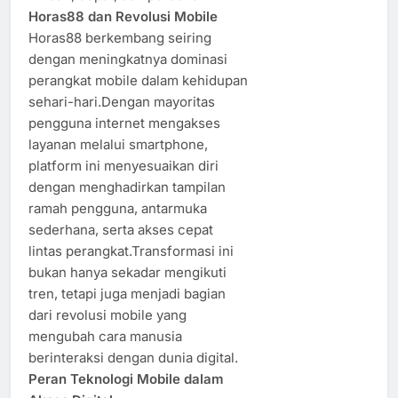
Horas88 dan Revolusi Mobile
Horas88 berkembang seiring
dengan meningkatnya dominasi
perangkat mobile dalam kehidupan
sehari-hari.Dengan mayoritas
pengguna internet mengakses
layanan melalui smartphone,
platform ini menyesuaikan diri
dengan menghadirkan tampilan
ramah pengguna, antarmuka
sederhana, serta akses cepat
lintas perangkat.Transformasi ini
bukan hanya sekadar mengikuti
tren, tetapi juga menjadi bagian
dari revolusi mobile yang
mengubah cara manusia
berinteraksi dengan dunia digital.
Peran Teknologi Mobile dalam