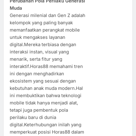
Perubahan Pola Perilaku Generasi
Muda
Generasi milenial dan Gen Z adalah
kelompok yang paling banyak
memanfaatkan perangkat mobile
untuk mengakses layanan
digital.Mereka terbiasa dengan
interaksi instan, visual yang
menarik, serta fitur yang
interaktif.Horas88 memahami tren
ini dengan menghadirkan
ekosistem yang sesuai dengan
kebutuhan anak muda modern.Hal
ini membuktikan bahwa teknologi
mobile tidak hanya menjadi alat,
tetapi juga pembentuk pola
perilaku baru di dunia
digital.Keterhubungan inilah yang
memperkuat posisi Horas88 dalam