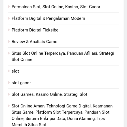
Permainan Slot, Slot Online, Kasino, Slot Gacor
Platform Digital & Pengalaman Modern
Platform Digital Fleksibel
Review & Analisis Game
Situs Slot Online Terpercaya, Panduan Afiliasi, Strategi
Slot Online
slot
slot gacor
Slot Games, Kasino Online, Strategi Slot
Slot Online Aman, Teknologi Game Digital, Keamanan
Situs Game, Platform Slot Terpercaya, Panduan Slot
Online, Sistem Enkripsi Data, Dunia iGaming, Tips
Memilih Situs Slot