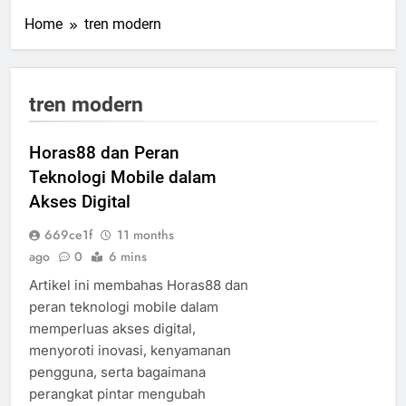
Home
tren modern
tren modern
Horas88 dan Peran
Teknologi Mobile dalam
Akses Digital
669ce1f
11 months
ago
0
6 mins
Artikel ini membahas Horas88 dan
peran teknologi mobile dalam
memperluas akses digital,
menyoroti inovasi, kenyamanan
pengguna, serta bagaimana
perangkat pintar mengubah