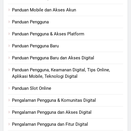
Panduan Mobile dan Akses Akun
Panduan Pengguna
Panduan Pengguna & Akses Platform
Panduan Pengguna Baru
Panduan Pengguna Baru dan Akses Digital
Panduan Pengguna, Keamanan Digital, Tips Online,
Aplikasi Mobile, Teknologi Digital
Panduan Slot Online
Pengalaman Pengguna & Komunitas Digital
Pengalaman Pengguna dan Akses Digital
Pengalaman Pengguna dan Fitur Digital