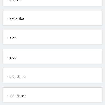
situs slot
slot
slot
slot demo
slot gacor