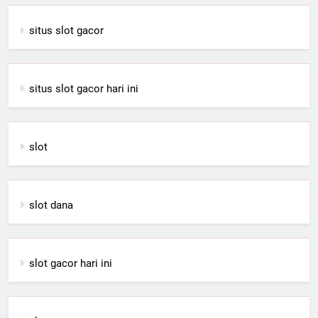
situs slot gacor
situs slot gacor hari ini
slot
slot dana
slot gacor hari ini