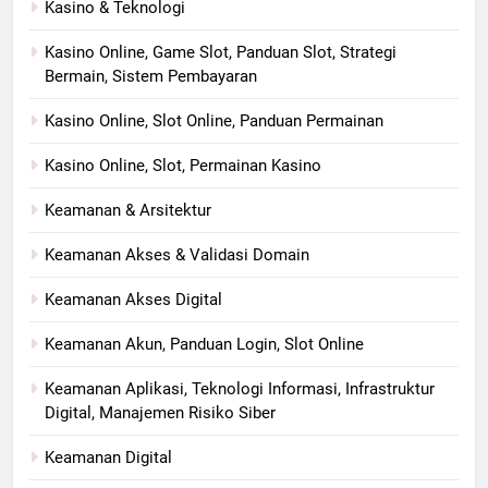
Kasino & Teknologi
Kasino Online, Game Slot, Panduan Slot, Strategi
Bermain, Sistem Pembayaran
Kasino Online, Slot Online, Panduan Permainan
Kasino Online, Slot, Permainan Kasino
Keamanan & Arsitektur
Keamanan Akses & Validasi Domain
Keamanan Akses Digital
Keamanan Akun, Panduan Login, Slot Online
Keamanan Aplikasi, Teknologi Informasi, Infrastruktur
Digital, Manajemen Risiko Siber
Keamanan Digital