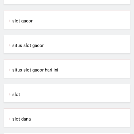
slot gacor
situs slot gacor
situs slot gacor hari ini
slot
slot dana