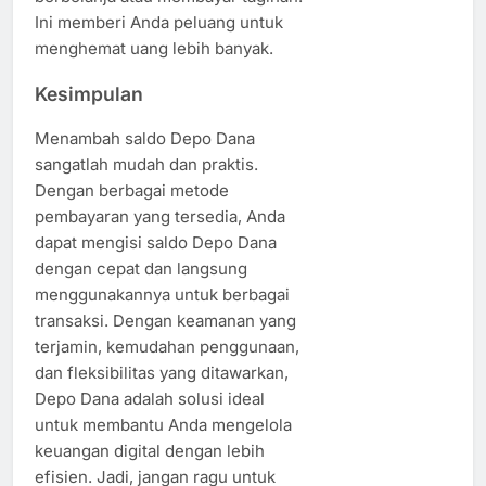
Ini memberi Anda peluang untuk
menghemat uang lebih banyak.
Kesimpulan
Menambah saldo Depo Dana
sangatlah mudah dan praktis.
Dengan berbagai metode
pembayaran yang tersedia, Anda
dapat mengisi saldo Depo Dana
dengan cepat dan langsung
menggunakannya untuk berbagai
transaksi. Dengan keamanan yang
terjamin, kemudahan penggunaan,
dan fleksibilitas yang ditawarkan,
Depo Dana adalah solusi ideal
untuk membantu Anda mengelola
keuangan digital dengan lebih
efisien. Jadi, jangan ragu untuk