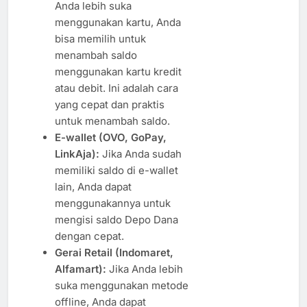
Anda lebih suka
menggunakan kartu, Anda
bisa memilih untuk
menambah saldo
menggunakan kartu kredit
atau debit. Ini adalah cara
yang cepat dan praktis
untuk menambah saldo.
E-wallet (OVO, GoPay,
LinkAja):
Jika Anda sudah
memiliki saldo di e-wallet
lain, Anda dapat
menggunakannya untuk
mengisi saldo Depo Dana
dengan cepat.
Gerai Retail (Indomaret,
Alfamart):
Jika Anda lebih
suka menggunakan metode
offline, Anda dapat