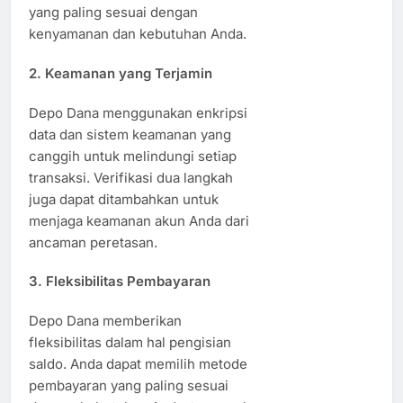
yang paling sesuai dengan
kenyamanan dan kebutuhan Anda.
2.
Keamanan yang Terjamin
Depo Dana menggunakan enkripsi
data dan sistem keamanan yang
canggih untuk melindungi setiap
transaksi. Verifikasi dua langkah
juga dapat ditambahkan untuk
menjaga keamanan akun Anda dari
ancaman peretasan.
3.
Fleksibilitas Pembayaran
Depo Dana memberikan
fleksibilitas dalam hal pengisian
saldo. Anda dapat memilih metode
pembayaran yang paling sesuai