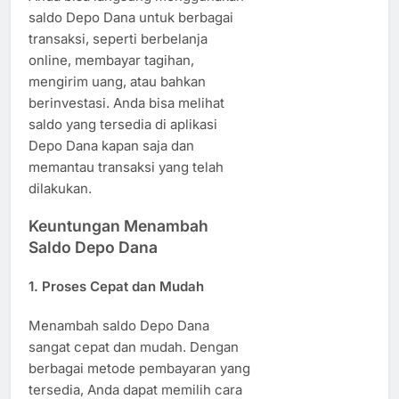
saldo Depo Dana untuk berbagai
transaksi, seperti berbelanja
online, membayar tagihan,
mengirim uang, atau bahkan
berinvestasi. Anda bisa melihat
saldo yang tersedia di aplikasi
Depo Dana kapan saja dan
memantau transaksi yang telah
dilakukan.
Keuntungan Menambah
Saldo Depo Dana
1.
Proses Cepat dan Mudah
Menambah saldo Depo Dana
sangat cepat dan mudah. Dengan
berbagai metode pembayaran yang
tersedia, Anda dapat memilih cara