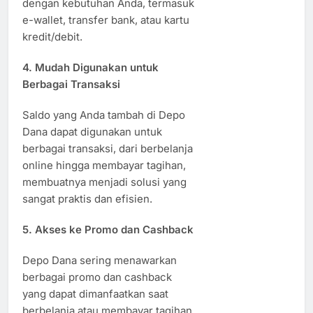
dengan kebutuhan Anda, termasuk
e-wallet, transfer bank, atau kartu
kredit/debit.
4.
Mudah Digunakan untuk
Berbagai Transaksi
Saldo yang Anda tambah di Depo
Dana dapat digunakan untuk
berbagai transaksi, dari berbelanja
online hingga membayar tagihan,
membuatnya menjadi solusi yang
sangat praktis dan efisien.
5.
Akses ke Promo dan Cashback
Depo Dana sering menawarkan
berbagai promo dan cashback
yang dapat dimanfaatkan saat
berbelanja atau membayar tagihan.