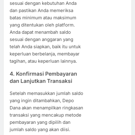
sesuai dengan kebutuhan Anda
dan pastikan Anda memeriksa
batas minimum atau maksimum
yang ditentukan oleh platform.
Anda dapat menambah saldo
sesuai dengan anggaran yang
telah Anda siapkan, baik itu untuk
keperluan berbelanja, membayar
tagihan, atau keperluan lainnya.
4.
Konfirmasi Pembayaran
dan Lanjutkan Transaksi
Setelah memasukkan jumlah saldo
yang ingin ditambahkan, Depo
Dana akan menampilkan ringkasan
transaksi yang mencakup metode
pembayaran yang dipilih dan
jumlah saldo yang akan diisi.