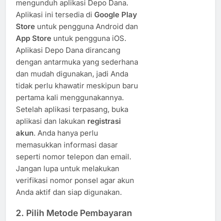
mengunduh aplikasi Depo Dana.
Aplikasi ini tersedia di
Google Play
Store
untuk pengguna Android dan
App Store
untuk pengguna iOS.
Aplikasi Depo Dana dirancang
dengan antarmuka yang sederhana
dan mudah digunakan, jadi Anda
tidak perlu khawatir meskipun baru
pertama kali menggunakannya.
Setelah aplikasi terpasang, buka
aplikasi dan lakukan
registrasi
akun
. Anda hanya perlu
memasukkan informasi dasar
seperti nomor telepon dan email.
Jangan lupa untuk melakukan
verifikasi nomor ponsel agar akun
Anda aktif dan siap digunakan.
2.
Pilih Metode Pembayaran