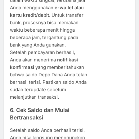
dalam waktu singkat, terutama jika
Anda menggunakan
e-wallet
atau
kartu kredit/debit
. Untuk transfer
bank, prosesnya bisa memakan
waktu beberapa menit hingga
beberapa jam, tergantung pada
bank yang Anda gunakan.
Setelah pembayaran berhasil,
Anda akan menerima
notifikasi
konfirmasi
yang memberitahukan
bahwa saldo Depo Dana Anda telah
berhasil terisi. Pastikan saldo Anda
sudah terupdate sebelum
melanjutkan transaksi.
6.
Cek Saldo dan Mulai
Bertransaksi
Setelah saldo Anda berhasil terisi,
Anda bisa langsung menggunakan