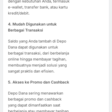
dengan kebutuhan Anda, termasuk
e-wallet, transfer bank, atau kartu
kredit/debit.
4.
Mudah Digunakan untuk
Berbagai Transaksi
Saldo yang Anda tambah di Depo
Dana dapat digunakan untuk
berbagai transaksi, dari berbelanja
online hingga membayar tagihan,
membuatnya menjadi solusi yang
sangat praktis dan efisien.
5.
Akses ke Promo dan Cashback
Depo Dana sering menawarkan
berbagai promo dan cashback
yang dapat dimanfaatkan saat
berbelanja atau membayar tagihan.