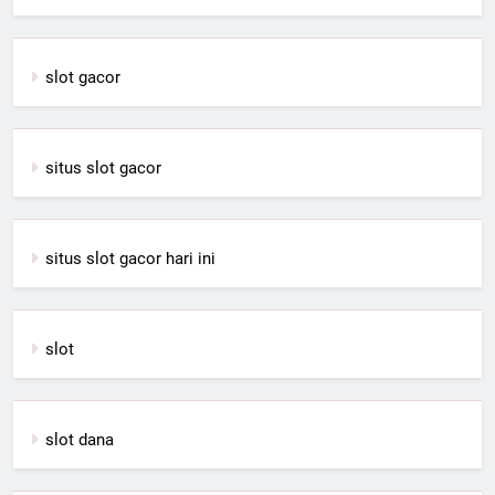
slot gacor
situs slot gacor
situs slot gacor hari ini
slot
slot dana