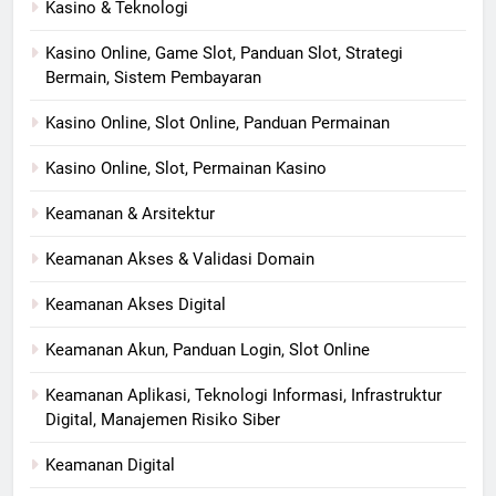
Kasino & Teknologi
Kasino Online, Game Slot, Panduan Slot, Strategi
Bermain, Sistem Pembayaran
Kasino Online, Slot Online, Panduan Permainan
Kasino Online, Slot, Permainan Kasino
Keamanan & Arsitektur
Keamanan Akses & Validasi Domain
Keamanan Akses Digital
Keamanan Akun, Panduan Login, Slot Online
Keamanan Aplikasi, Teknologi Informasi, Infrastruktur
Digital, Manajemen Risiko Siber
Keamanan Digital