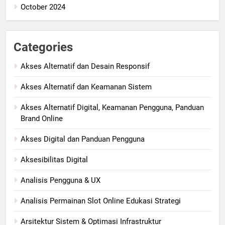
October 2024
Categories
Akses Alternatif dan Desain Responsif
Akses Alternatif dan Keamanan Sistem
Akses Alternatif Digital, Keamanan Pengguna, Panduan
Brand Online
Akses Digital dan Panduan Pengguna
Aksesibilitas Digital
Analisis Pengguna & UX
Analisis Permainan Slot Online Edukasi Strategi
Arsitektur Sistem & Optimasi Infrastruktur