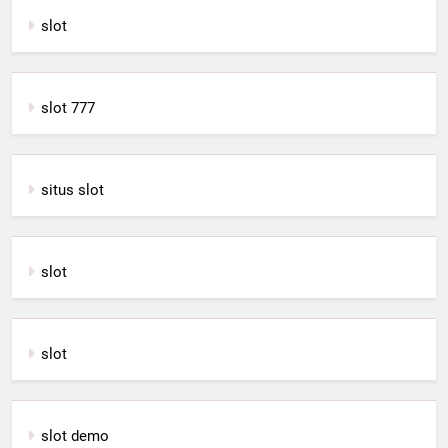
slot
slot 777
situs slot
slot
slot
slot demo