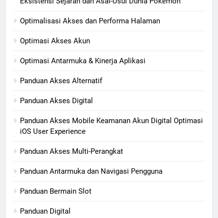
Eksistensi Sejarah dan Asal-Usul Dunia Pokémon
Optimalisasi Akses dan Performa Halaman
Optimasi Akses Akun
Optimasi Antarmuka & Kinerja Aplikasi
Panduan Akses Alternatif
Panduan Akses Digital
Panduan Akses Mobile Keamanan Akun Digital Optimasi
iOS User Experience
Panduan Akses Multi-Perangkat
Panduan Antarmuka dan Navigasi Pengguna
Panduan Bermain Slot
Panduan Digital