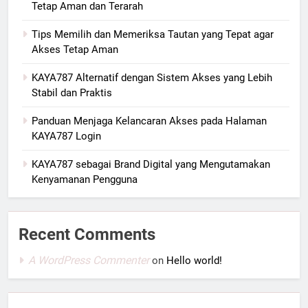
Tetap Aman dan Terarah
Tips Memilih dan Memeriksa Tautan yang Tepat agar
Akses Tetap Aman
KAYA787 Alternatif dengan Sistem Akses yang Lebih
Stabil dan Praktis
Panduan Menjaga Kelancaran Akses pada Halaman
KAYA787 Login
KAYA787 sebagai Brand Digital yang Mengutamakan
Kenyamanan Pengguna
Recent Comments
A WordPress Commenter
on
Hello world!