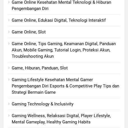
Game Online Kesehatan Mental Teknologi & Hiburan
Pengembangan Diri
Game Online, Edukasi Digital, Teknologi Interaktif
Game Online, Slot
Game Online, Tips Gaming, Keamanan Digital, Panduan
Akun, Mobile Gaming, Tutorial Login, Proteksi Akun,
Troubleshooting Akun
Game, Hiburan, Panduan, Slot
Gaming Lifestyle Kesehatan Mental Gamer
Pengembangan Diri Esports & Competitive Play Tips dan
Strategi Bermain Game
Gaming Technology & Inclusivity
Gaming Wellness, Relaksasi Digital, Player Lifestyle,
Mental Gameplay, Healthy Gaming Habits