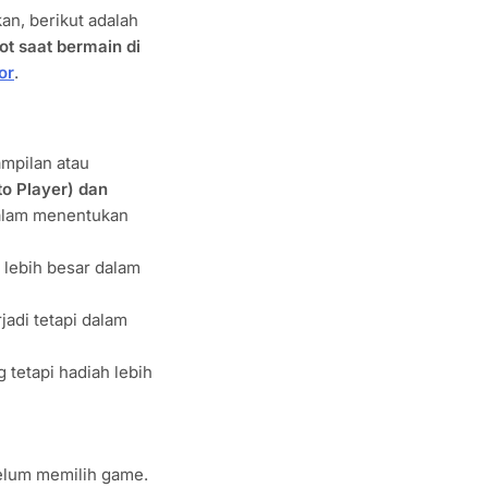
n, berikut adalah
t saat bermain di
or
.
mpilan atau
to Player) dan
 dalam menentukan
lebih besar dalam
adi tetapi dalam
tetapi hadiah lebih
belum memilih game.