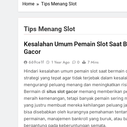
Home
Tips Menang Slot
Tips Menang Slot
Kesalahan Umum Pemain Slot Saat Be
Gacor
669ce1f
1 Year Ago
0
7 Mins
Hindari kesalahan umum pemain slot saat bermain di
strategi yang tepat agar tidak terjebak dalam kesal
mengurangi peluang menang dan meningkatkan risi
Bermain di
situs slot gacor
memang memberikan pel
meraih kemenangan, tetapi banyak pemain sering 
yang justru membuat mereka kehilangan peluang jac
bisa disebabkan oleh kurangnya pemahaman tent
permainan, manajemen bankroll yang buruk, atau ba
bergantung pada keberuntungan semata.