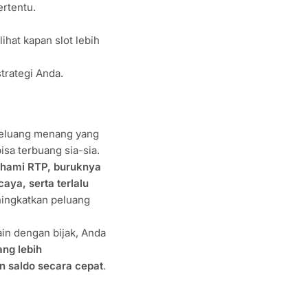
ertentu.
hat kapan slot lebih
trategi Anda.
peluang menang yang
bisa terbuang sia-sia.
ahami RTP, buruknya
aya, serta terlalu
ingkatkan peluang
in dengan bijak, Anda
ng lebih
n saldo secara cepat
.