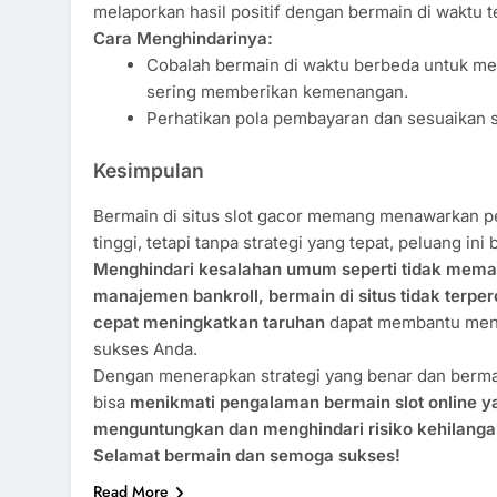
melaporkan hasil positif dengan bermain di waktu t
Cara Menghindarinya:
Cobalah bermain di waktu berbeda untuk meli
sering memberikan kemenangan.
Perhatikan pola pembayaran dan sesuaikan s
Kesimpulan
Bermain di situs slot gacor memang menawarkan 
tinggi, tetapi tanpa strategi yang tepat, peluang ini 
Menghindari kesalahan umum seperti tidak mem
manajemen bankroll, bermain di situs tidak terperc
cepat meningkatkan taruhan
dapat membantu men
sukses Anda.
Dengan menerapkan strategi yang benar dan berma
bisa
menikmati pengalaman bermain slot online ya
menguntungkan dan menghindari risiko kehilanga
Selamat bermain dan semoga sukses!
Read More