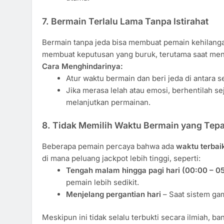
7. Bermain Terlalu Lama Tanpa Istirahat
Bermain tanpa jeda bisa membuat pemain kehilang
membuat keputusan yang buruk, terutama saat men
Cara Menghindarinya:
Atur waktu bermain dan beri jeda di antara s
Jika merasa lelah atau emosi, berhentilah s
melanjutkan permainan.
8. Tidak Memilih Waktu Bermain yang Tepa
Beberapa pemain percaya bahwa ada
waktu terbai
di mana peluang jackpot lebih tinggi, seperti:
Tengah malam hingga pagi hari (00:00 – 0
pemain lebih sedikit.
Menjelang pergantian hari
– Saat sistem gam
Meskipun ini tidak selalu terbukti secara ilmiah, b