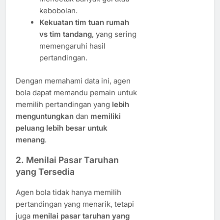
kebobolan.
Kekuatan tim tuan rumah
vs tim tandang
, yang sering
memengaruhi hasil
pertandingan.
Dengan memahami data ini, agen
bola dapat memandu pemain untuk
memilih pertandingan yang
lebih
menguntungkan
dan
memiliki
peluang lebih besar untuk
menang
.
2.
Menilai Pasar Taruhan
yang Tersedia
Agen bola tidak hanya memilih
pertandingan yang menarik, tetapi
juga
menilai pasar taruhan yang