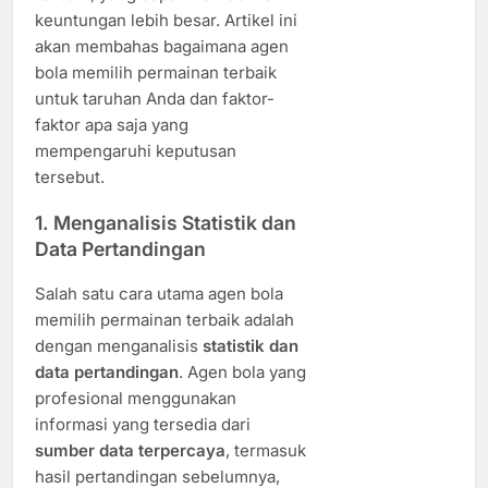
keuntungan lebih besar. Artikel ini
akan membahas bagaimana agen
bola memilih permainan terbaik
untuk taruhan Anda dan faktor-
faktor apa saja yang
mempengaruhi keputusan
tersebut.
1.
Menganalisis Statistik dan
Data Pertandingan
Salah satu cara utama agen bola
memilih permainan terbaik adalah
dengan menganalisis
statistik dan
data pertandingan
. Agen bola yang
profesional menggunakan
informasi yang tersedia dari
sumber data terpercaya
, termasuk
hasil pertandingan sebelumnya,