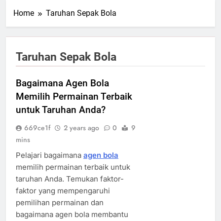
Home
Taruhan Sepak Bola
Taruhan Sepak Bola
Bagaimana Agen Bola
Memilih Permainan Terbaik
untuk Taruhan Anda?
669ce1f
2 years ago
0
9
mins
Pelajari bagaimana
agen bola
memilih permainan terbaik untuk
taruhan Anda. Temukan faktor-
faktor yang mempengaruhi
pemilihan permainan dan
bagaimana agen bola membantu