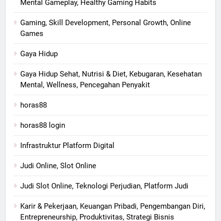
Mental Gameplay, Healthy Gaming Habits
Gaming, Skill Development, Personal Growth, Online
Games
Gaya Hidup
Gaya Hidup Sehat, Nutrisi & Diet, Kebugaran, Kesehatan
Mental, Wellness, Pencegahan Penyakit
horas88
horas88 login
Infrastruktur Platform Digital
Judi Online, Slot Online
Judi Slot Online, Teknologi Perjudian, Platform Judi
Karir & Pekerjaan, Keuangan Pribadi, Pengembangan Diri,
Entrepreneurship, Produktivitas, Strategi Bisnis