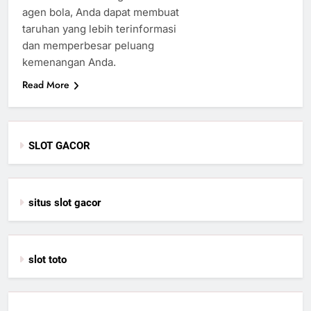
agen bola, Anda dapat membuat
taruhan yang lebih terinformasi
dan memperbesar peluang
kemenangan Anda.
Read More
SLOT GACOR
situs slot gacor
slot toto