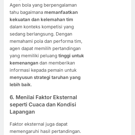
Agen bola yang berpengalaman
tahu bagaimana
memanfaatkan
kekuatan dan kelemahan tim
dalam konteks kompetisi yang
sedang berlangsung. Dengan
memahami pola dan performa tim,
agen dapat memilih pertandingan
yang memiliki peluang
tinggi untuk
kemenangan
dan memberikan
informasi kepada pemain untuk
menyusun strategi taruhan yang
lebih baik
.
6.
Menilai Faktor Eksternal
seperti Cuaca dan Kondisi
Lapangan
Faktor eksternal juga dapat
memengaruhi hasil pertandingan.