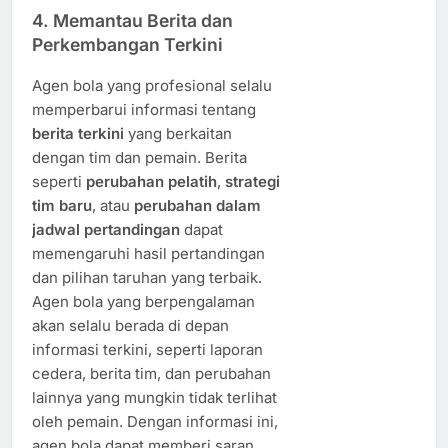
4.
Memantau Berita dan
Perkembangan Terkini
Agen bola yang profesional selalu
memperbarui informasi tentang
berita terkini
yang berkaitan
dengan tim dan pemain. Berita
seperti
perubahan pelatih
,
strategi
tim baru
, atau
perubahan dalam
jadwal pertandingan
dapat
memengaruhi hasil pertandingan
dan pilihan taruhan yang terbaik.
Agen bola yang berpengalaman
akan selalu berada di depan
informasi terkini, seperti laporan
cedera, berita tim, dan perubahan
lainnya yang mungkin tidak terlihat
oleh pemain. Dengan informasi ini,
agen bola dapat memberi saran