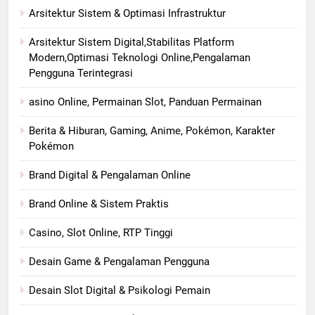
Arsitektur Sistem & Optimasi Infrastruktur
Arsitektur Sistem Digital,Stabilitas Platform
Modern,Optimasi Teknologi Online,Pengalaman
Pengguna Terintegrasi
asino Online, Permainan Slot, Panduan Permainan
Berita & Hiburan, Gaming, Anime, Pokémon, Karakter
Pokémon
Brand Digital & Pengalaman Online
Brand Online & Sistem Praktis
Casino, Slot Online, RTP Tinggi
Desain Game & Pengalaman Pengguna
Desain Slot Digital & Psikologi Pemain