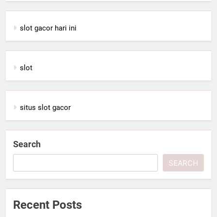
slot gacor hari ini
slot
situs slot gacor
Search
SEARCH
Recent Posts