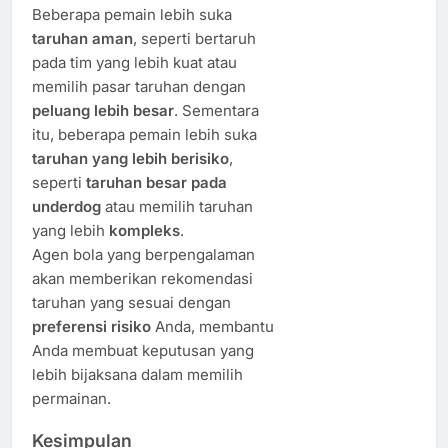
Beberapa pemain lebih suka
taruhan aman
, seperti bertaruh
pada tim yang lebih kuat atau
memilih pasar taruhan dengan
peluang lebih besar
. Sementara
itu, beberapa pemain lebih suka
taruhan yang lebih berisiko
,
seperti
taruhan besar pada
underdog
atau memilih taruhan
yang lebih
kompleks
.
Agen bola yang berpengalaman
akan memberikan rekomendasi
taruhan yang sesuai dengan
preferensi risiko
Anda, membantu
Anda membuat keputusan yang
lebih bijaksana dalam memilih
permainan.
Kesimpulan