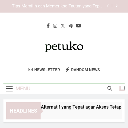
Skip
KAYA787 Alternatif dengan Sistem Akses yang
to
Lebih Stabil dan Praktis
content
Panduan Menjaga Kelancaran Akses pada
Halaman KAYA787 Login
Tips Memilih Link Alternatif yang Tepat agar
Akses Tetap Aman dan Terarah
Tips Memilih dan Memeriksa Tautan yang Tepat
agar Akses Tetap Aman
KAYA787 Alternatif dengan Sistem Akses yang
Lebih Stabil dan Praktis
Petuko
Dapatkan Produk Berkualitas Untuk Hewan
Panduan Menjaga Kelancaran Akses pada
NEWSLETTER
RANDOM NEWS
Halaman KAYA787 Login
Peliharaan Anda Di Petuko. Dari Makanan
Hingga Aksesori, Semuanya Ada Di Sini.
MENU
ips Memilih Link Alternatif yang Tepat agar Akses Tetap Ama
HEADLINES
 Weeks Ago