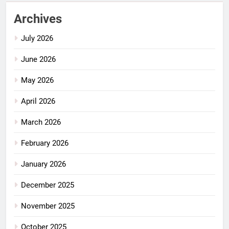
Archives
July 2026
June 2026
May 2026
April 2026
March 2026
February 2026
January 2026
December 2025
November 2025
October 2025