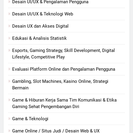
Desain UI/UX & Pengalaman Pengguna
Desain UI/UX & Teknologi Web
Desain UX dan Akses Digital
Edukasi & Analisis Statistik
Esports, Gaming Strategy, Skill Development, Digital
Lifestyle, Competitive Play
Evaluasi Platform Online dan Pengalaman Pengguna
Gambling, Slot Machines, Kasino Online, Strategi
Bermain
Game & Hiburan Kerja Sama Tim Komunikasi & Etika
Gaming Sehat Pengembangan Diri
Game & Teknologi
Game Online / Situs Judi / Desain Web & UX